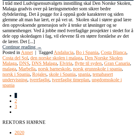
I tråd med Ludvigsensutvalgets innstilling skal Den Norske Skolen,
Malaga gradvis over på læringsmetoder som sikrer bedre
dybdelæring. Det å pugge for å oppnå gode karakterer og siden
glemme alt man har lært, er på vei ut. Skolen skal i større grad lære
den oppvoksende generasjon selv å tenke ut løsninger og se
sammenhenger. Ved å jobbe med tverrfaglige prosjekter i stedet for å
dele opp skoledagen i fag, vil elevene få en større forståelse av det
de lærer. Det [...]
Continue reading
→
Posted in
Annet
|
Tagged
Andalucia
,
Bo i Spania
,
Costa Blanca
,
Costa del Sol
,
den norske skolen i malaga
,
Den Norske Skolen
Malaga
,
DNS
,
DNS Malaga
,
Elviria
,
flytte til syden
,
Gran Canaria
,
malaga
,
Marbella
,
norsk barneskole
,
norsk grunnskole i spania
,
norsk i Spania
,
Rojales
,
skole i Spania
,
spania
,
temabasert
undervisning
,
tverrfaglig
,
tverrfaglig timeplan
,
ungdomsskole i
spania
1
2
3
REKTORS HJØRNE
2020