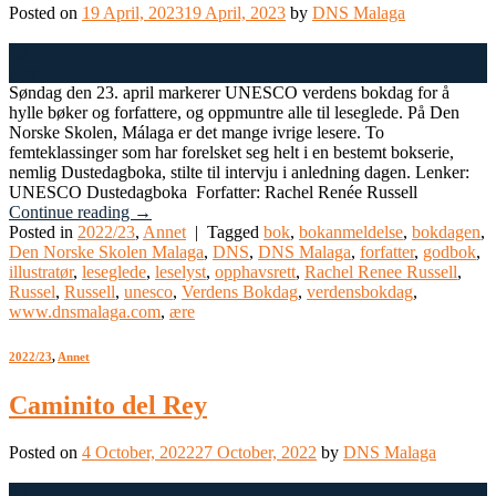
Posted on
19 April, 2023
19 April, 2023
by
DNS Malaga
19
Apr
Søndag den 23. april markerer UNESCO verdens bokdag for å
hylle bøker og forfattere, og oppmuntre alle til leseglede. På Den
Norske Skolen, Málaga er det mange ivrige lesere. To
femteklassinger som har forelsket seg helt i en bestemt bokserie,
nemlig Dustedagboka, stilte til intervju i anledning dagen. Lenker:
UNESCO Dustedagboka Forfatter: Rachel Renée Russell
Continue reading
→
Posted in
2022/23
,
Annet
|
Tagged
bok
,
bokanmeldelse
,
bokdagen
,
Den Norske Skolen Malaga
,
DNS
,
DNS Malaga
,
forfatter
,
godbok
,
illustratør
,
leseglede
,
leselyst
,
opphavsrett
,
Rachel Renee Russell
,
Russel
,
Russell
,
unesco
,
Verdens Bokdag
,
verdensbokdag
,
www.dnsmalaga.com
,
ære
2022/23
,
Annet
Caminito del Rey
Posted on
4 October, 2022
27 October, 2022
by
DNS Malaga
04