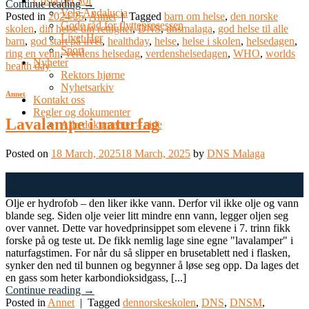
Costa del Sol
Continue reading
→
Velg Andalucia
Posted in
2024/25
,
Annet
|
Tagged
barn om helse
,
den norske
Gode råd for flytteprosessen
skolen
,
din helse din rettighet
,
DNS
,
dnsmalaga
,
god helse til alle
Livet Her
barn
,
god start på livet
,
healthday
,
helse
,
helse i skolen
,
helsedagen
,
Sport
ring en venn
,
verdens helsedag
,
verdenshelsedagen
,
WHO
,
worlds
Nyheter
health day
Rektors hjørne
Nyhetsarkiv
Annet
Kontakt oss
Regler og dokumenter
Lavalampe i naturfag
Alle dokumenter – side
Posted on
18 March, 2025
18 March, 2025
by
DNS Malaga
18
Mar
Olje er hydrofob – den liker ikke vann. Derfor vil ikke olje og vann
blande seg. Siden olje veier litt mindre enn vann, legger oljen seg
over vannet. Dette var hovedprinsippet som elevene i 7. trinn fikk
forske på og teste ut. De fikk nemlig lage sine egne "lavalamper" i
naturfagstimen. For når du så slipper en brusetablett ned i flasken,
synker den ned til bunnen og begynner å løse seg opp. Da lages det
en gass som heter karbondioksidgass, [...]
Continue reading
→
Posted in
Annet
|
Tagged
dennorskeskolen
,
DNS
,
DNSM
,