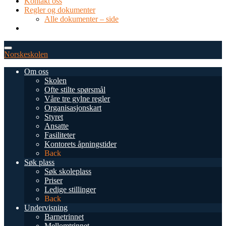
Kontakt oss
Regler og dokumenter
Alle dokumenter – side
TEL: 0034 952 577 380
post@dnsmalaga.com
Norskeskolen
Om oss
Skolen
Ofte stilte spørsmål
Våre tre gylne regler
Organisasjonskart
Styret
Ansatte
Fasiliteter
Kontorets åpningstider
Back
Søk plass
Søk skoleplass
Priser
Ledige stillinger
Back
Undervisning
Barnetrinnet
Mellomtrinnet