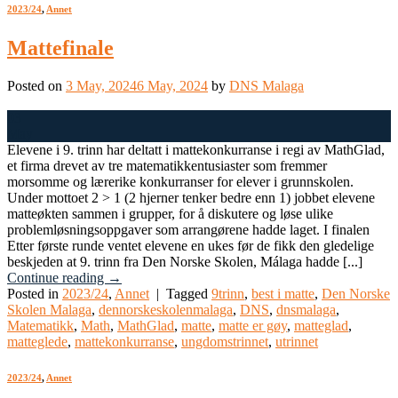
2023/24
,
Annet
Mattefinale
Posted on
3 May, 2024
6 May, 2024
by
DNS Malaga
03
May
Elevene i 9. trinn har deltatt i mattekonkurranse i regi av MathGlad,
et firma drevet av tre matematikkentusiaster som fremmer
morsomme og lærerike konkurranser for elever i grunnskolen.
Under mottoet 2 > 1 (2 hjerner tenker bedre enn 1) jobbet elevene
matteøkten sammen i grupper, for å diskutere og løse ulike
problemløsningsoppgaver som arrangørene hadde laget. I finalen
Etter første runde ventet elevene en ukes før de fikk den gledelige
beskjeden at 9. trinn fra Den Norske Skolen, Málaga hadde [...]
Continue reading
→
Posted in
2023/24
,
Annet
|
Tagged
9trinn
,
best i matte
,
Den Norske
Skolen Malaga
,
dennorskeskolenmalaga
,
DNS
,
dnsmalaga
,
Matematikk
,
Math
,
MathGlad
,
matte
,
matte er gøy
,
matteglad
,
matteglede
,
mattekonkurranse
,
ungdomstrinnet
,
utrinnet
2023/24
,
Annet