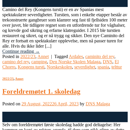
Oct
Camino del Rey (Kongens tursti) er en av Spanias mest
spektakulære severdigheter. Turstien, som i enkelte etapper består av
trekonstruerte gangbruer som klamrer seg fast til fjellsiden 100 meter
over juvet, ble tidligere regnet som en utfordrende tur for våghalser,
og krevde god sikring og erfarne klatreguider. I 2015 ble turstien
restaurert og sikret, og er nå trygg og sikker. Den nye Caminito del
Rey er fortsatt en spektakulær opplevelse, men nå passer turen for
alle. Hvis du ikke lider [...]
Continue reading
→
Posted in
2022/23
,
Annet
|
Tagged
Ardales
,
caminito del rey
,
camino del rey
,
camping
,
Den Norske Skolen Malaga
,
DNS
,
El
Chorro
,
Kongens tursti
,
Norskeskolen
,
severdighet
,
spania
,
telttur
2022/23
,
Annet
Foreldremøtet 1. skoledag
Posted on
29 August, 2022
26 April, 2023
by
DNS Malaga
29
Aug
Selv om foreldremøtet første skoledag hadde god deltagelse: Her
kommer en kopi av rektors agenda, til dere som gikk glipp av dette