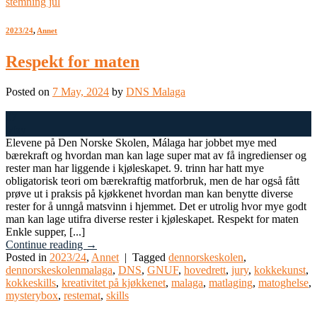
stemning jul
2023/24
,
Annet
Respekt for maten
Posted on
7 May, 2024
by
DNS Malaga
07
May
Elevene på Den Norske Skolen, Málaga har jobbet mye med
bærekraft og hvordan man kan lage super mat av få ingredienser og
rester man har liggende i kjøleskapet. 9. trinn har hatt mye
obligatorisk teori om bærekraftig matforbruk, men de har også fått
prøve ut i praksis på kjøkkenet hvordan man kan benytte diverse
rester for å unngå matsvinn i hjemmet. Det er utrolig hvor mye godt
man kan lage utifra diverse rester i kjøleskapet. Respekt for maten
Enkle supper, [...]
Continue reading
→
Posted in
2023/24
,
Annet
|
Tagged
dennorskeskolen
,
dennorskeskolenmalaga
,
DNS
,
GNUF
,
hovedrett
,
jury
,
kokkekunst
,
kokkeskills
,
kreativitet på kjøkkenet
,
malaga
,
matlaging
,
matoghelse
,
mysterybox
,
restemat
,
skills