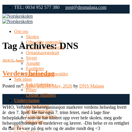
Skip
TEL: 0034 952 577 380
post@dnsmalaga.com
to
content
Om oss
Skolen
Ofte stilte spørsmål
Tag Archives:
DNS
Våre tre gylne regler
Organisasjonskart
Styret
2024/25
,
Annet
Ansatte
Fasiliteter
Verdens helsedag
Kontorets åpningstider
Søk plass
Søk skoleplass
Posted on
7 April, 2025
11 May, 2026
by
DNS Malaga
Priser
Ledige stillinger
07
Undervisning
Apr
Barnetrinnet
WHO, Verdens helseorganisasjon markerer verdens helsedag hvert
Mellomtrinnet
år den 7. april. Iåe har også 7. trinn feiret, med å lage fine
Ungdomsskolen
helseplakater som de har klistret opp over hele skolen, meg gode
Sikkerhet
helseoppfordringer til medelever og lærere. -Din helse er en rettighet
FAU
du har. Ta vare på deg selv og de andre rundt deg <3