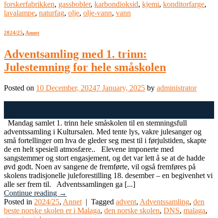
forskerfabrikken
,
gassbobler
,
karbondioksid
,
kjemi
,
konditorfarge
,
lavalampe
,
naturfag
,
olje
,
olje-vann
,
vann
2024/25
,
Annet
Adventsamling med 1. trinn:
Julestemning for hele småskolen
Posted on
10 December, 2024
7 January, 2025
by
administrator
10
Dec
Mandag samlet 1. trinn hele småskolen til en stemningsfull
adventssamling i Kultursalen. Med tente lys, vakre julesanger og
små fortellinger om hva de gleder seg mest til i førjulstiden, skapte
de en helt spesiell atmosfære.. Elevene imponerte med
sangstemmer og stort engasjement, og det var lett å se at de hadde
øvd godt. Noen av sangene de fremførte, vil også fremføres på
skolens tradisjonelle juleforestilling 18. desember – en begivenhet vi
alle ser frem til. Adventssamlingen ga [...]
Continue reading
→
Posted in
2024/25
,
Annet
|
Tagged
advent
,
Adventssamling
,
den
beste norske skolen er i Malaga
,
den norske skolen
,
DNS
,
malaga
,