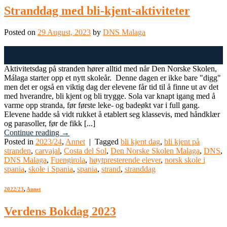
Stranddag med bli-kjent-aktiviteter
Posted on
29 August, 2023
by
DNS Malaga
29
Aug
Aktivitetsdag på stranden hører alltid med når Den Norske Skolen,
Málaga starter opp et nytt skoleår. Denne dagen er ikke bare "digg"
men det er også en viktig dag der elevene får tid til å finne ut av det
med hverandre, bli kjent og bli trygge. Sola var knapt igang med å
varme opp stranda, før første leke- og badeøkt var i full gang.
Elevene hadde så vidt rukket å etablert seg klassevis, med håndklær
og parasoller, før de fikk [...]
Continue reading
→
Posted in
2023/24
,
Annet
|
Tagged
bli kjent dag
,
bli kjent på
stranden
,
carvajal
,
Costa del Sol
,
Den Norske Skolen Malaga
,
DNS
,
DNS Malaga
,
Fuengirola
,
høytpresterende elever
,
norsk skole i
spania
,
skole i Spania
,
spania
,
strand
,
stranddag
2022/23
,
Annet
Verdens Bokdag 2023