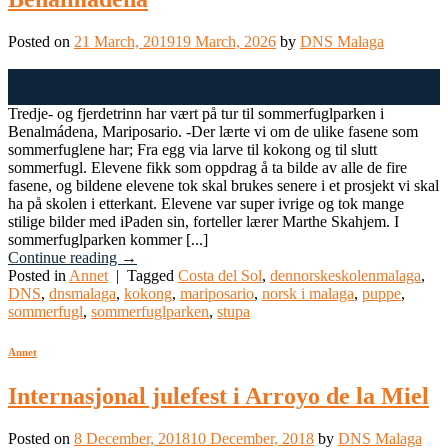
Posted on
21 March, 2019
19 March, 2026
by
DNS Malaga
21
Mar
Tredje- og fjerdetrinn har vært på tur til sommerfuglparken i
Benalmádena, Mariposario. -Der lærte vi om de ulike fasene som
sommerfuglene har; Fra egg via larve til kokong og til slutt
sommerfugl. Elevene fikk som oppdrag å ta bilde av alle de fire
fasene, og bildene elevene tok skal brukes senere i et prosjekt vi skal
ha på skolen i etterkant. Elevene var super ivrige og tok mange
stilige bilder med iPaden sin, forteller lærer Marthe Skahjem. I
sommerfuglparken kommer [...]
Continue reading
→
Posted in
Annet
|
Tagged
Costa del Sol
,
dennorskeskolenmalaga
,
DNS
,
dnsmalaga
,
kokong
,
mariposario
,
norsk i malaga
,
puppe
,
sommerfugl
,
sommerfuglparken
,
stupa
Annet
Internasjonal julefest i Arroyo de la Miel
Posted on
8 December, 2018
10 December, 2018
by
DNS Malaga