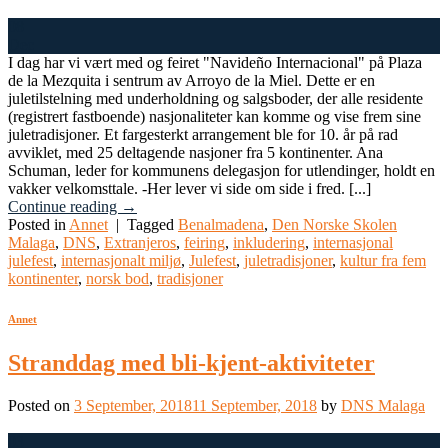
08
Dec
I dag har vi vært med og feiret "Navideño Internacional" på Plaza
de la Mezquita i sentrum av Arroyo de la Miel. Dette er en
juletilstelning med underholdning og salgsboder, der alle residente
(registrert fastboende) nasjonaliteter kan komme og vise frem sine
juletradisjoner. Et fargesterkt arrangement ble for 10. år på rad
avviklet, med 25 deltagende nasjoner fra 5 kontinenter. Ana
Schuman, leder for kommunens delegasjon for utlendinger, holdt en
vakker velkomsttale. -Her lever vi side om side i fred. [...]
Continue reading
→
Posted in
Annet
|
Tagged
Benalmadena
,
Den Norske Skolen
Malaga
,
DNS
,
Extranjeros
,
feiring
,
inkludering
,
internasjonal
julefest
,
internasjonalt miljø
,
Julefest
,
juletradisjoner
,
kultur fra fem
kontinenter
,
norsk bod
,
tradisjoner
Annet
Stranddag med bli-kjent-aktiviteter
Posted on
3 September, 2018
11 September, 2018
by
DNS Malaga
03