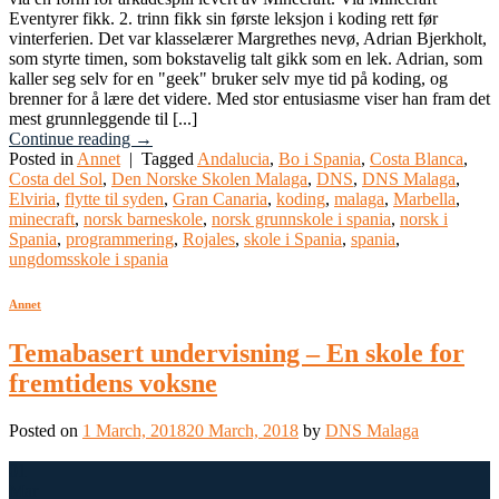
Eventyrer fikk. 2. trinn fikk sin første leksjon i koding rett før
vinterferien. Det var klasselærer Margrethes nevø, Adrian Bjerkholt,
som styrte timen, som bokstavelig talt gikk som en lek. Adrian, som
kaller seg selv for en "geek" bruker selv mye tid på koding, og
brenner for å lære det videre. Med stor entusiasme viser han fram det
mest grunnleggende til [...]
Continue reading
→
Posted in
Annet
|
Tagged
Andalucia
,
Bo i Spania
,
Costa Blanca
,
Costa del Sol
,
Den Norske Skolen Malaga
,
DNS
,
DNS Malaga
,
Elviria
,
flytte til syden
,
Gran Canaria
,
koding
,
malaga
,
Marbella
,
minecraft
,
norsk barneskole
,
norsk grunnskole i spania
,
norsk i
Spania
,
programmering
,
Rojales
,
skole i Spania
,
spania
,
ungdomsskole i spania
Annet
Temabasert undervisning – En skole for
fremtidens voksne
Posted on
1 March, 2018
20 March, 2018
by
DNS Malaga
01
Mar