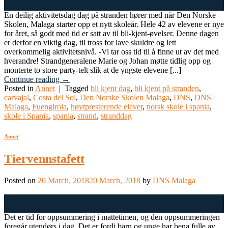
Sep
En deilig aktivitetsdag dag på stranden hører med når Den Norske
Skolen, Malaga starter opp et nytt skoleår. Hele 42 av elevene er nye
for året, så godt med tid er satt av til bli-kjent-øvelser. Denne dagen
er derfor en viktig dag, til tross for lave skuldre og lett
overkommelig aktivitetsnivå. -Vi tar oss tid til å finne ut av det med
hverandre! Strandgeneralene Marie og Johan møtte tidlig opp og
monterte to store party-telt slik at de yngste elevene [...]
Continue reading
→
Posted in
Annet
|
Tagged
bli kjent dag
,
bli kjent på stranden
,
carvajal
,
Costa del Sol
,
Den Norske Skolen Malaga
,
DNS
,
DNS
Malaga
,
Fuengirola
,
høytpresterende elever
,
norsk skole i spania
,
skole i Spania
,
spania
,
strand
,
stranddag
Annet
Tiervennstafett
Posted on
20 March, 2018
20 March, 2018
by
DNS Malaga
20
Mar
Det er tid for oppsummering i mattetimen, og den oppsummeringen
foregår utendørs i dag. Det er fordi barn og unge har bena fulle av