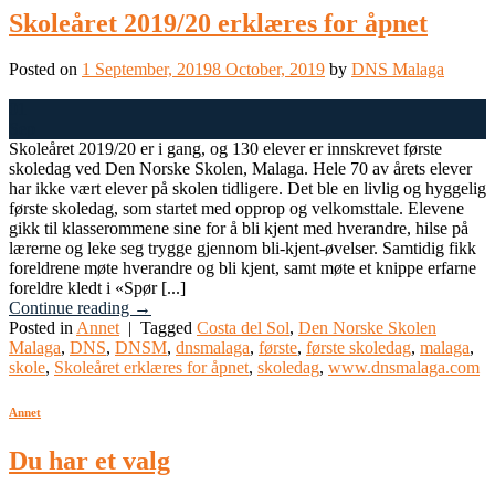
Skoleåret 2019/20 erklæres for åpnet
Posted on
1 September, 2019
8 October, 2019
by
DNS Malaga
01
Sep
Skoleåret 2019/20 er i gang, og 130 elever er innskrevet første
skoledag ved Den Norske Skolen, Malaga. Hele 70 av årets elever
har ikke vært elever på skolen tidligere. Det ble en livlig og hyggelig
første skoledag, som startet med opprop og velkomsttale. Elevene
gikk til klasserommene sine for å bli kjent med hverandre, hilse på
lærerne og leke seg trygge gjennom bli-kjent-øvelser. Samtidig fikk
foreldrene møte hverandre og bli kjent, samt møte et knippe erfarne
foreldre kledt i «Spør [...]
Continue reading
→
Posted in
Annet
|
Tagged
Costa del Sol
,
Den Norske Skolen
Malaga
,
DNS
,
DNSM
,
dnsmalaga
,
første
,
første skoledag
,
malaga
,
skole
,
Skoleåret erklæres for åpnet
,
skoledag
,
www.dnsmalaga.com
Annet
Du har et valg