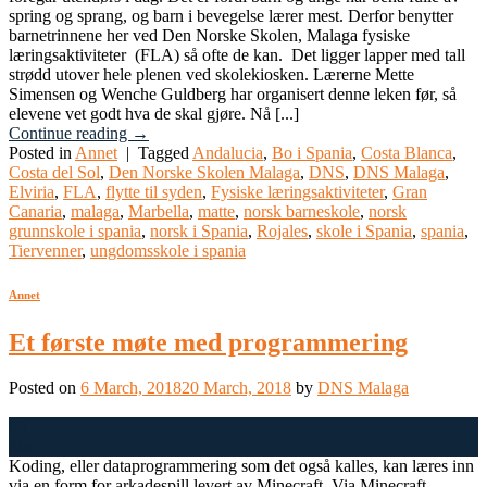
spring og sprang, og barn i bevegelse lærer mest. Derfor benytter
barnetrinnene her ved Den Norske Skolen, Malaga fysiske
læringsaktiviteter (FLA) så ofte de kan. Det ligger lapper med tall
strødd utover hele plenen ved skolekiosken. Lærerne Mette
Simensen og Wenche Guldberg har organisert denne leken før, så
elevene vet godt hva de skal gjøre. Nå [...]
Continue reading
→
Posted in
Annet
|
Tagged
Andalucia
,
Bo i Spania
,
Costa Blanca
,
Costa del Sol
,
Den Norske Skolen Malaga
,
DNS
,
DNS Malaga
,
Elviria
,
FLA
,
flytte til syden
,
Fysiske læringsaktiviteter
,
Gran
Canaria
,
malaga
,
Marbella
,
matte
,
norsk barneskole
,
norsk
grunnskole i spania
,
norsk i Spania
,
Rojales
,
skole i Spania
,
spania
,
Tiervenner
,
ungdomsskole i spania
Annet
Et første møte med programmering
Posted on
6 March, 2018
20 March, 2018
by
DNS Malaga
06
Mar
Koding, eller dataprogrammering som det også kalles, kan læres inn
via en form for arkadespill levert av Minecraft. Via Minecraft