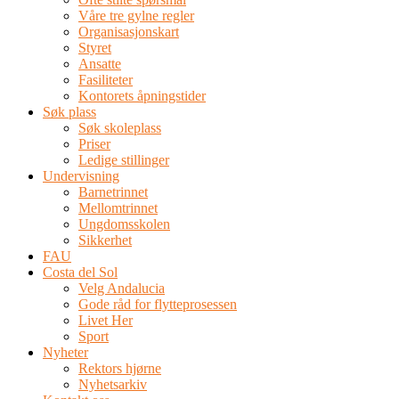
Våre tre gylne regler
Organisasjonskart
Styret
Ansatte
Fasiliteter
Kontorets åpningstider
Søk plass
Søk skoleplass
Priser
Ledige stillinger
Undervisning
Barnetrinnet
Mellomtrinnet
Ungdomsskolen
Sikkerhet
FAU
Costa del Sol
Velg Andalucia
Gode råd for flytteprosessen
Livet Her
Sport
Nyheter
Rektors hjørne
Nyhetsarkiv