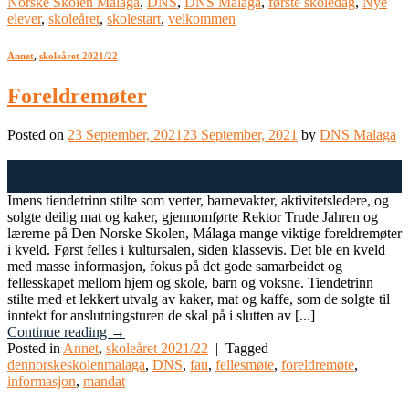
Norske Skolen Malaga
,
DNS
,
DNS Malaga
,
første skoledag
,
Nye
elever
,
skoleåret
,
skolestart
,
velkommen
Annet
,
skoleåret 2021/22
Foreldremøter
Posted on
23 September, 2021
23 September, 2021
by
DNS Malaga
23
Sep
Imens tiendetrinn stilte som verter, barnevakter, aktivitetsledere, og
solgte deilig mat og kaker, gjennomførte Rektor Trude Jahren og
lærerne på Den Norske Skolen, Málaga mange viktige foreldremøter
i kveld. Først felles i kultursalen, siden klassevis. Det ble en kveld
med masse informasjon, fokus på det gode samarbeidet og
fellesskapet mellom hjem og skole, barn og voksne. Tiendetrinn
stilte med et lekkert utvalg av kaker, mat og kaffe, som de solgte til
inntekt for anslutningsturen de skal på i slutten av [...]
Continue reading
→
Posted in
Annet
,
skoleåret 2021/22
|
Tagged
dennorskeskolenmalaga
,
DNS
,
fau
,
fellesmøte
,
foreldremøte
,
informasjon
,
mandat