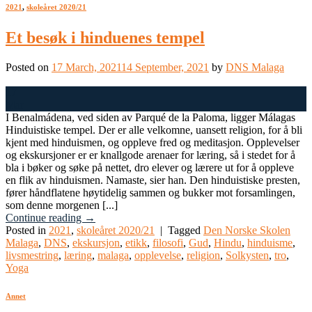
2021
,
skoleåret 2020/21
Et besøk i hinduenes tempel
Posted on
17 March, 2021
14 September, 2021
by
DNS Malaga
17
Mar
I Benalmádena, ved siden av Parqué de la Paloma, ligger Málagas
Hinduistiske tempel. Der er alle velkomne, uansett religion, for å bli
kjent med hinduismen, og oppleve fred og meditasjon. Opplevelser
og ekskursjoner er er knallgode arenaer for læring, så i stedet for å
bla i bøker og søke på nettet, dro elever og lærere ut for å oppleve
en flik av hinduismen. Namaste, sier han. Den hinduistiske presten,
fører håndflatene høytidelig sammen og bukker mot forsamlingen,
som denne morgenen [...]
Continue reading
→
Posted in
2021
,
skoleåret 2020/21
|
Tagged
Den Norske Skolen
Malaga
,
DNS
,
ekskursjon
,
etikk
,
filosofi
,
Gud
,
Hindu
,
hinduisme
,
livsmestring
,
læring
,
malaga
,
opplevelse
,
religion
,
Solkysten
,
tro
,
Yoga
Annet