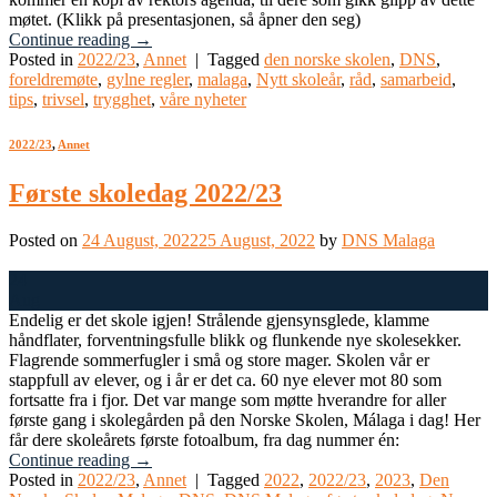
møtet. (Klikk på presentasjonen, så åpner den seg)
Continue reading
→
Posted in
2022/23
,
Annet
|
Tagged
den norske skolen
,
DNS
,
foreldremøte
,
gylne regler
,
malaga
,
Nytt skoleår
,
råd
,
samarbeid
,
tips
,
trivsel
,
trygghet
,
våre nyheter
2022/23
,
Annet
Første skoledag 2022/23
Posted on
24 August, 2022
25 August, 2022
by
DNS Malaga
24
Aug
Endelig er det skole igjen! Strålende gjensynsglede, klamme
håndflater, forventningsfulle blikk og flunkende nye skolesekker.
Flagrende sommerfugler i små og store mager. Skolen vår er
stappfull av elever, og i år er det ca. 60 nye elever mot 80 som
fortsatte fra i fjor. Det var mange som møtte hverandre for aller
første gang i skolegården på den Norske Skolen, Málaga i dag! Her
får dere skoleårets første fotoalbum, fra dag nummer én:
Continue reading
→
Posted in
2022/23
,
Annet
|
Tagged
2022
,
2022/23
,
2023
,
Den