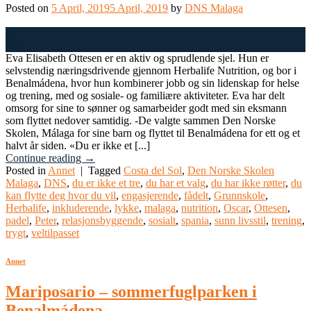
Posted on
5 April, 2019
5 April, 2019
by
DNS Malaga
05
Apr
Eva Elisabeth Ottesen er en aktiv og sprudlende sjel. Hun er
selvstendig næringsdrivende gjennom Herbalife Nutrition, og bor i
Benalmádena, hvor hun kombinerer jobb og sin lidenskap for helse
og trening, med og sosiale- og familiære aktiviteter. Eva har delt
omsorg for sine to sønner og samarbeider godt med sin eksmann
som flyttet nedover samtidig. -De valgte sammen Den Norske
Skolen, Málaga for sine barn og flyttet til Benalmádena for ett og et
halvt år siden. «Du er ikke et [...]
Continue reading
→
Posted in
Annet
|
Tagged
Costa del Sol
,
Den Norske Skolen
Malaga
,
DNS
,
du er ikke et tre
,
du har et valg
,
du har ikke røtter
,
du
kan flytte deg hvor du vil
,
engasjerende
,
fådelt
,
Grunnskole
,
Herbalife
,
inkluderende
,
lykke
,
malaga
,
nutrition
,
Oscar
,
Ottesen
,
padel
,
Peter
,
relasjonsbyggende
,
sosialt
,
spania
,
sunn livsstil
,
trening
,
trygt
,
veltilpasset
Annet
Mariposario – sommerfuglparken i
Benalmádena