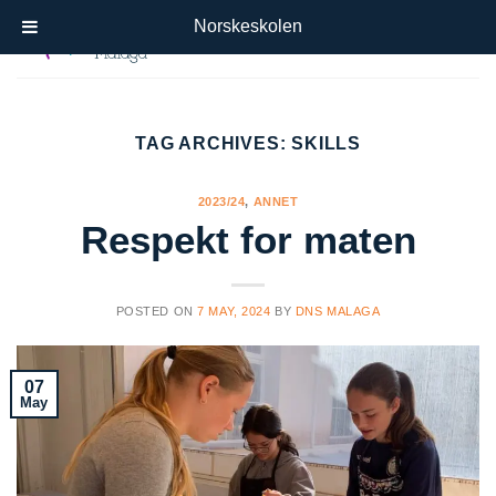
Skip
Norskeskolen
to
content
TAG ARCHIVES:
SKILLS
2023/24
,
ANNET
Respekt for maten
POSTED ON
7 MAY, 2024
BY
DNS MALAGA
07
May