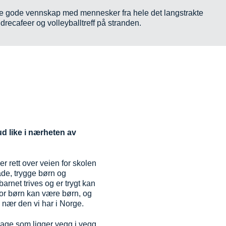
nytte gode vennskap med mennesker fra hele det langstrakte
ldrecafeer og volleyballtreff på stranden.
d like i nærheten av
r rett over veien for skolen
ade, trygge børn og
arnet trives og er trygt kan
hvor børn kan være børn, og
e nær den vi har i Norge.
ehage som ligger vegg i vegg