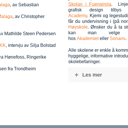
Skolan i Fuengirola
. Linjer
alaga
, av Sebastian
grafisk design tilb
Academy
. Kjemi og legestudi
 Malaga
, av Christopher
får du undervisning i (på no
Høyskole
. Ønsker du å ta s
kan man velge net
 Av Mathilde Steen Pedersen
hos
Akademiet
eller
Sonans
.
 KK
, intervju av Silja Bolstad
Alle skolene er enkle å komme
hyggelige, informative intro
fra Hønefoss, Ringerike
skolebefaringer.
lsen fra Trondheim
Les mer