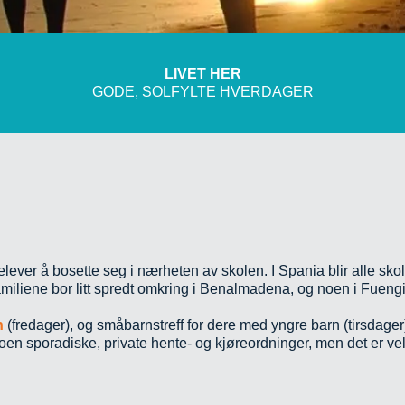
LIVET HER
GODE, SOLFYLTE HVERDAGER
lever å bosette seg i nærheten av skolen. I Spania blir alle skol
miliene bor litt spredt omkring i Benalmadena, og noen i Fuengi
n
(fredager), og småbarnstreff for dere med yngre barn (tirsdager).
noen sporadiske, private hente- og kjøreordninger, men det er vel