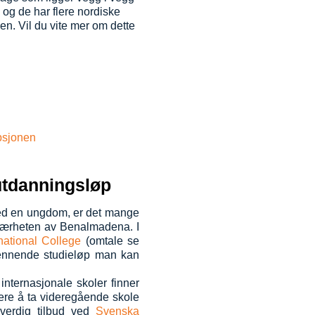
og de har flere nordiske
en. Vil du vite mer om dette
utdanningsløp
ed en ungdom, er det mange
 nærheten av Benalmadena. I
ational College
(omtale se
ennende studieløp man kan
 internasjonale skoler finner
tere å ta videregående skole
lverdig tilbud ved
Svenska