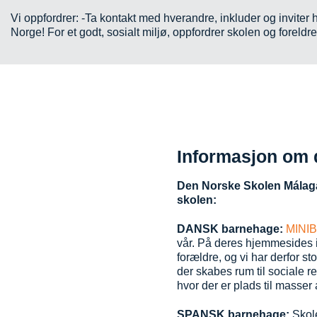
Vi oppfordrer: -Ta kontakt med hverandre, inkluder og inviter 
Norge! For et godt, sosialt miljø, oppfordrer skolen og foreldre
Informasjon om d
Den Norske Skolen Málaga 
skolen:
DANSK barnehage:
MINI
vår. På deres hjemmesides int
forældre, og vi har derfor st
der skabes rum til sociale r
hvor der er plads til masser
SPANSK barnehage:
Skol