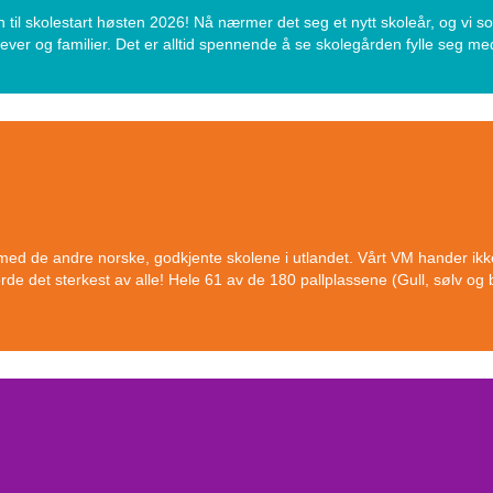
 til skolestart høsten 2026! Nå nærmer det seg et nytt skoleår, og vi
elever og familier. Det er alltid spennende å se skolegården fylle seg med
med de andre norske, godkjente skolene i utlandet. Vårt VM hander ikke 
de det sterkest av alle! Hele 61 av de 180 pallplassene (Gull, sølv og 