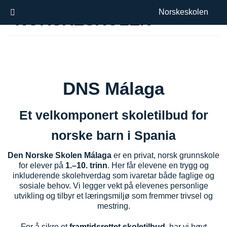
Skip
Norskeskolen
to
content
DNS Málaga
Et velkomponert skoletilbud for
norske barn i Spania
Den Norske Skolen Málaga
er en privat, norsk grunnskole
for elever på
1.–10. trinn
. Her får elevene en trygg og
inkluderende skolehverdag som ivaretar både faglige og
sosiale behov. Vi legger vekt på elevenes personlige
utvikling og tilbyr et læringsmiljø som fremmer trivsel og
mestring.
For å sikre et
framtidsrettet skoletilbud
, har vi høyt