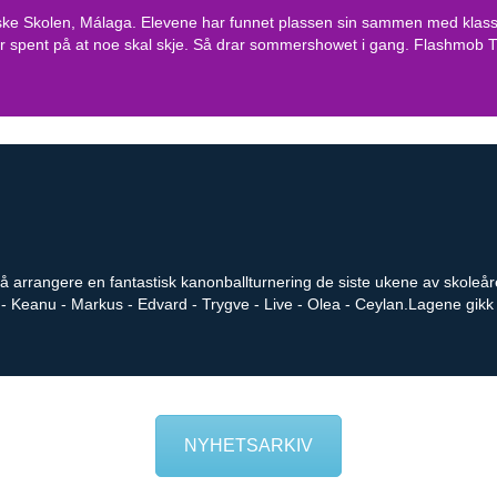
ke Skolen, Málaga. Elevene har funnet plassen sin sammen med klass
ter spent på at noe skal skje. Så drar sommershowet i gang. Flashmo
 arrangere en fantastisk kanonballturnering de siste ukene av skoleåret
- Keanu - Markus - Edvard - Trygve - Live - Olea - Ceylan.Lagene gikk p
NYHETSARKIV