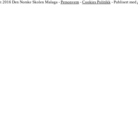
t 2016 Den Norske Skolen Malaga -
Personvern
-
Cookies Politikk
- Publisert med