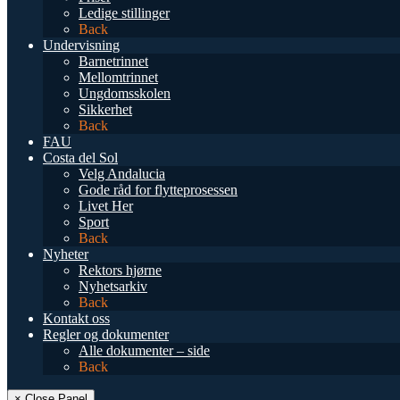
Ledige stillinger
Back
Undervisning
Barnetrinnet
Mellomtrinnet
Ungdomsskolen
Sikkerhet
Back
FAU
Costa del Sol
Velg Andalucia
Gode råd for flytteprosessen
Livet Her
Sport
Back
Nyheter
Rektors hjørne
Nyhetsarkiv
Back
Kontakt oss
Regler og dokumenter
Alle dokumenter – side
Back
× Close Panel