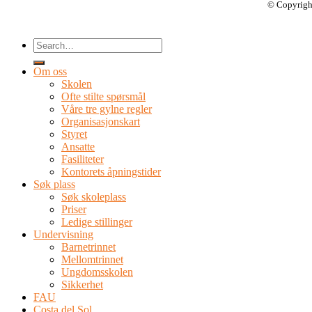
© Copyrigh
Om oss
Skolen
Ofte stilte spørsmål
Våre tre gylne regler
Organisasjonskart
Styret
Ansatte
Fasiliteter
Kontorets åpningstider
Søk plass
Søk skoleplass
Priser
Ledige stillinger
Undervisning
Barnetrinnet
Mellomtrinnet
Ungdomsskolen
Sikkerhet
FAU
Costa del Sol