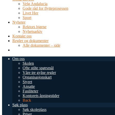
Velg Andalucia
Gode råd for flytteprosessen
Livet Her
Sport
Nyheter
Rektors hjørne
Nyhetsarkiv
Kontakt oss
Regler og dokumenter
Alle dokumenter – side
TEL: 0034 952 577 380
post@dnsmalaga.com
Om oss
Skolen
Ofte stilte spørsmål
Våre tre gylne regler
Organisasjonskart
Styret
Ansatte
Fasiliteter
Kontorets åpningstider
Back
Søk plass
Søk skoleplass
Priser