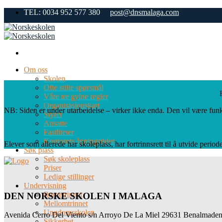
Skip
TEL: 0034 952 577 380
post@dnsmalaga.com
to
content
Om oss
Skolen
Ofte stilte spørsmål
Våre tre gylne regler
Organisasjonskart
NB: Siden er under utarbeidelse – virker ikke enda. Den vil være fun
Styret
Ansatte
Fasiliteter
Kontorets åpningstider
Elever som allerede har skoleplass, har fortrinnsrett til å utvide period
Søk plass
Søk skoleplass
Priser
Ledige stillinger
Undervisning
Barnetrinnet
DEN NORSKE SKOLEN I MALAGA
Mellomtrinnet
Ungdomsskolen
Avenida Cerro Del Viento s/n Arroyo De La Miel 29631 Benalmaden
Sikkerhet