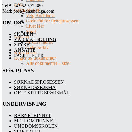
FAU
Tel: +34 952 577 380
Costa del Sol
Mail:
post@dnsmalaga.com
Velg Andalucia
Gode råd for flytteprosessen
OM OSS
Livet Her
Sport
SKOLEN
Nyheter
VÅR MÅLSETTING
Rektors hjørne
STYRET
Nyhetsarkiv
ANSATTE
Kontakt oss
FASILITETER
Regler og dokumenter
Alle dokumenter – side
SØK PLASS
SØKNADSPROSESSEN
SØKNADSSKJEMA
OFTE STILTE SPØRSMÅL
UNDERVISNING
BARNETRINNET
MELLOMTRINNET
UNGDOMSSKOLEN
SIKKERHET