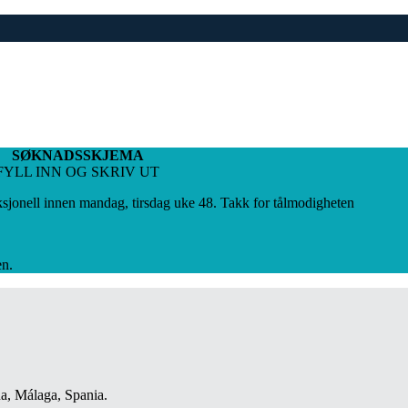
SØKNADSSKJEMA
FYLL INN OG SKRIV UT
ksjonell innen mandag, tirsdag uke 48. Takk for tålmodigheten
en.
a, Málaga, Spania.