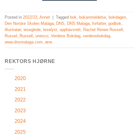
Posted in
2022/23
,
Annet
|
Tagged
bok
,
bokanmeldelse
,
bokdagen
,
Den Norske Skolen Malaga
,
DNS
,
DNS Malaga
,
forfatter
,
godbok
,
illustratør
,
leseglede
,
leselyst
,
opphavsrett
,
Rachel Renee Russell
,
Russel
,
Russell
,
unesco
,
Verdens Bokdag
,
verdensbokdag
,
www.dnsmalaga.com
,
ære
REKTORS HJØRNE
2020
2021
2022
2023
2024
2025