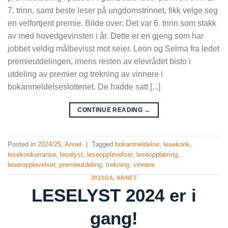
7. trinn, samt beste leser på ungdomstrinnet, fikk velge seg
en velfortjent premie. Bilde over: Det var 6. trinn som stakk
av med hovedgevinsten i år. Dette er en gjeng som har
jobbet veldig målbevisst mot seier. Leon og Selma fra ledet
premieutdelingen, imens resten av elevrådet bisto i
utdeling av premier og trekning av vinnere i
bokanmeldelseslotteriet. De hadde satt [...]
CONTINUE READING
→
Posted in
2024/25
,
Annet
|
Tagged
bokanmeldelse
,
lesekonk
,
lesekonkurranse
,
leselyst
,
leseopplevelser
,
leseopplæring
,
leseropplevelser
,
premieutdeling
,
trekning
,
vinnere
2023/24
,
ANNET
LESELYST 2024 er i
gang!