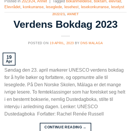
Posted in
2023/24
,
Annet
|
Tagged
bokanmeldelse
,
boktårn
,
elevråd
,
Elevrådet
,
konkurranse
,
leseglede
,
lesehest
,
lesekonkurranse
,
leselyst
2022/23
,
ANNET
Verdens Bokdag 2023
POSTED ON
19 APRIL, 2023
BY
DNS MALAGA
19
Apr
Søndag den 23. april markerer UNESCO verdens bokdag
for å hylle bøker og forfattere, og oppmuntre alle til
leseglede. På Den Norske Skolen, Málaga er det mange
ivrige lesere. To femteklassinger som har forelsket seg helt
i en bestemt bokserie, nemlig Dustedagboka, stilte til
intervju i anledning dagen. Lenker: UNESCO
Dustedagboka Forfatter: Rachel Renée Russell
CONTINUE READING
→