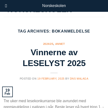
Skip
Norskeskolen
to
content
TAG ARCHIVES:
BOKANMELDELSE
2024/25
,
ANNET
Vinnerne av
LESELYST 2025
POSTED ON
19 FEBRUARY, 2025
BY
DNS MALAGA
19
Feb
Tre uker med lesekonkurranse ble avrundet med
premieutdeling i patioen i går. Beste leser på hvert trinn 1. -