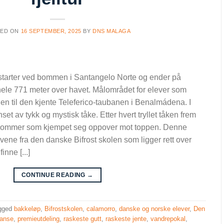
TED ON
16 SEPTEMBER, 2025
BY
DNS MALAGA
t starter ved bommen i Santangelo Norte og ender på
hele 771 meter over havet. Målområdet for elever som
nen til den kjente Teleferico-taubanen i Benalmádena. I
et av tykk og mystisk tåke. Etter hvert tryllet tåken frem
ngdommer som kjempet seg oppover mot toppen. Denne
vene fra den danske Bifrost skolen som ligger rett over
inne [...]
CONTINUE READING
→
gged
bakkeløp
,
Bifrostskolen
,
calamorro
,
danske og norske elever
,
Den
ranse
,
premieutdeling
,
raskeste gutt
,
raskeste jente
,
vandrepokal
,