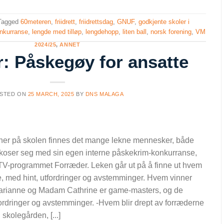
Tagged
60meteren
,
friidrett
,
friidrettsdag
,
GNUF
,
godkjente skoler i
nkurranse
,
lengde med tilløp
,
lengdehopp
,
liten ball
,
norsk forening
,
VM
2024/25
,
ANNET
: Påskegøy for ansatte
STED ON
25 MARCH, 2025
BY
DNS MALAGA
her på skolen finnes det mange lekne mennesker, både
koser seg med sin egen interne påskekrim-konkurranse,
il TV-programmet Forræder. Leken går ut på å finne ut hvem
e, med hint, utfordringer og avstemminger. Hvem vinner
rianne og Madam Cathrine er game-masters, og de
tfordringer og avstemminger. -Hvem blir drept av forræderne
i skolegården, [...]