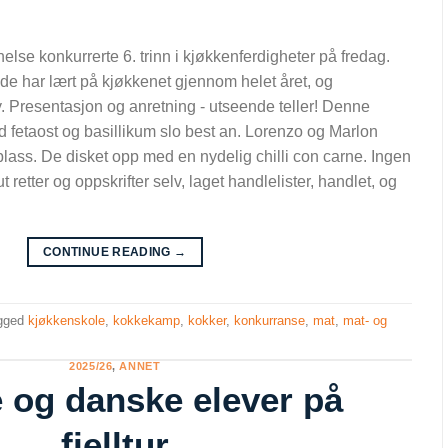
else konkurrerte 6. trinn i kjøkkenferdigheter på fredag.
 de har lært på kjøkkenet gjennom helet året, og
Presentasjon og anretning - utseende teller! Denne
 fetaost og basillikum slo best an. Lorenzo og Marlon
plass. De disket opp med en nydelig chilli con carne. Ingen
t retter og oppskrifter selv, laget handlelister, handlet, og
CONTINUE READING
→
gged
kjøkkenskole
,
kokkekamp
,
kokker
,
konkurranse
,
mat
,
mat- og
2025/26
,
ANNET
 og danske elever på
fjelltur