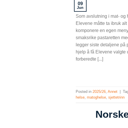
09
Jun
Som avslutning i mat- og h
Elevene måtte ta ibruk alt
komponere en egen meny. 
smaksrike pastaretten med
legger siste detaljene på 
hjelp å få Elevene valgte u
forberedte [...]
Posted in
2025/26
,
Annet
|
Ta
helse
,
matoghelse
,
sjettetrinn
Norske