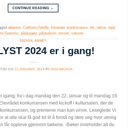
CONTINUE READING
→
gged
allianse
,
Cathrine Fjeldly
,
forræder
,
konkurranse
,
lek
,
lekne
,
lojal
,
ymi Grønmo
,
påskegøy
,
påskekrim
,
trivsel
,
voksne
2023/24
,
ANNET
YST 2024 er i gang!
STED ON
22 JANUARY, 2024
BY
DNS MALAGA
 igang, fra i dag mandag den 22. januar og til mandag 19.
 Elevrådet konkurransen med kickoff i kultursalen, der de
r konkurransen, og premiene man kan vinne. Leseglede Vi
at alle skal få god tid til å forstå og lære seg hvor utrolig
an får oppleve gjennom bøkene. -Bøker inneholder alt du