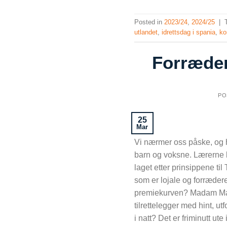
Posted in
2023/24
,
2024/25
|
utlandet
,
idrettsdag i spania
,
ko
Forræder
PO
25
Mar
Vi nærmer oss påske, og 
barn og voksne. Lærerne 
laget etter prinsippene t
som er lojale og forræder
premiekurven? Madam Ma
tilrettelegger med hint, u
i natt? Det er friminutt ute 