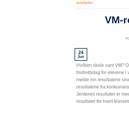
ørnefjellet
VM-r
P
24
Jun
Hvilken skole vant VM? 
friidrettsdag for elevene 
melde inn resultatene sin
resultatene fra konkurran
Jentenes resultater er med
resultater for hvert klasse