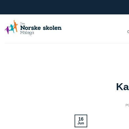
Skip
to
content
Ka
P
16
Jun