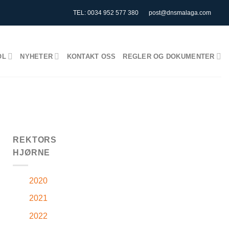
TEL: 0034 952 577 380
post@dnsmalaga.com
OL
NYHETER
KONTAKT OSS
REGLER OG DOKUMENTER
REKTORS
HJØRNE
2020
2021
2022