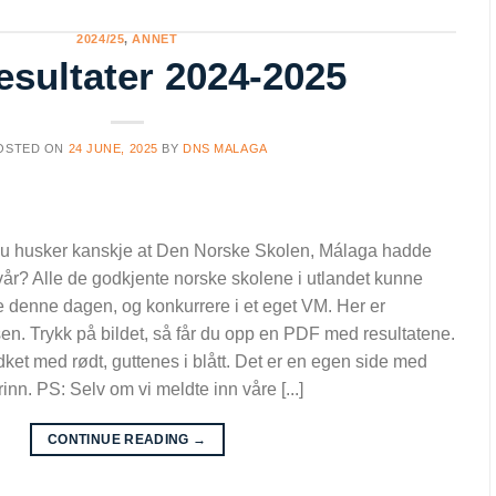
2024/25
,
ANNET
esultater 2024-2025
OSTED ON
24 JUNE, 2025
BY
DNS MALAGA
Du husker kanskje at Den Norske Skolen, Málaga hadde
i vår? Alle de godkjente norske skolene i utlandet kunne
e denne dagen, og konkurrere i et eget VM. Her er
sen. Trykk på bildet, så får du opp en PDF med resultatene.
ket med rødt, guttenes i blått. Det er en egen side med
trinn. PS: Selv om vi meldte inn våre [...]
CONTINUE READING
→