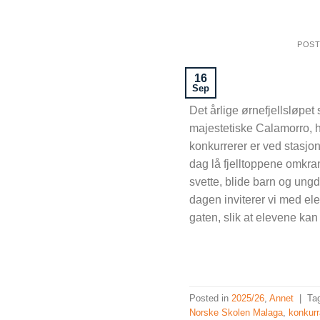
POS
16
Sep
Det årlige ørnefjellsløpe
majestetiske Calamorro, 
konkurrerer er ved stasjo
dag lå fjelltoppene omkrans
svette, blide barn og u
dagen inviterer vi med ele
gaten, slik at elevene kan f
Posted in
2025/26
,
Annet
|
Ta
Norske Skolen Malaga
,
konkur