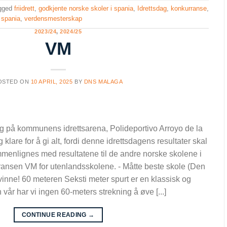
gged
friidrett
,
godkjente norske skoler i spania
,
Idrettsdag
,
konkurranse
,
 spania
,
verdensmesterskap
2023/24
,
2024/25
VM
OSTED ON
10 APRIL, 2025
BY
DNS MALAGA
dag på kommunens idrettsarena, Polideportivo Arroyo de la
klare for å gi alt, fordi denne idrettsdagens resultater skal
menlignes med resultatene til de andre norske skolene i
urransen VM for utenlandsskolene. - Måtte beste skole (Den
inne! 60 meteren Seksti meter spurt er en klassisk og
 vår har vi ingen 60-meters strekning å øve [...]
CONTINUE READING
→