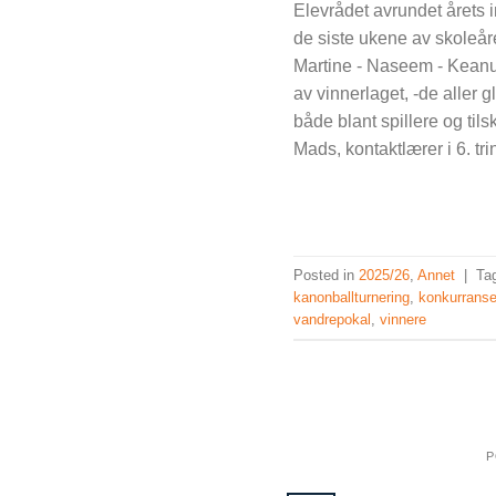
Elevrådet avrundet årets 
de siste ukene av skoleåret
Martine - Naseem - Keanu 
av vinnerlaget, -de aller g
både blant spillere og til
Mads, kontaktlærer i 6. trinn
Posted in
2025/26
,
Annet
|
Ta
kanonballturnering
,
konkurrans
vandrepokal
,
vinnere
P