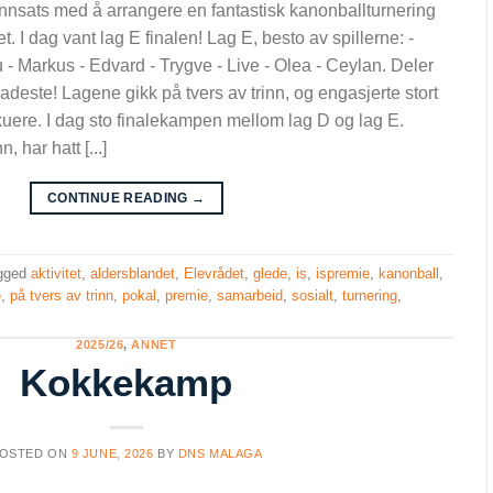
innsats med å arrangere en fantastisk kanonballturnering
. I dag vant lag E finalen! Lag E, besto av spillerne: -
- Markus - Edvard - Trygve - Live - Olea - Ceylan. Deler
ladeste! Lagene gikk på tvers av trinn, og engasjerte stort
skuere. I dag sto finalekampen mellom lag D og lag E.
, har hatt [...]
CONTINUE READING
→
gged
aktivitet
,
aldersblandet
,
Elevrådet
,
glede
,
is
,
ispremie
,
kanonball
,
e
,
på tvers av trinn
,
pokal
,
premie
,
samarbeid
,
sosialt
,
turnering
,
2025/26
,
ANNET
Kokkekamp
OSTED ON
9 JUNE, 2026
BY
DNS MALAGA