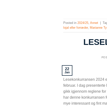
Posted in
2024/25
,
Annet
|
Ta
lojal eller forræder
,
Marianne T
LESEL
PO
22
Jan
Lesekonkurransen 2024 er
februar. I dag presenterte
gikk igjennom reglene fo
har denne konkurransen for 
mye interessant og fint m