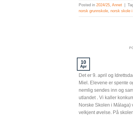
Posted in
2024/25
,
Annet
|
Ta
norsk grunnskole
,
norsk skole i
P
10
Apr
Det er 9. april og Idretts
Miel. Elevene er spente og 
nemlig sendes inn og sam
utlandet . Vi kaller konk
Norske Skolen i Málaga) v
velkjent øvelse. På skolen