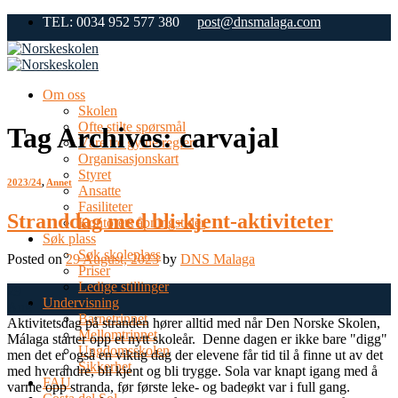
Skip
TEL: 0034 952 577 380
post@dnsmalaga.com
to
content
Om oss
Skolen
Ofte stilte spørsmål
Tag Archives:
carvajal
Våre tre gylne regler
Organisasjonskart
Styret
2023/24
,
Annet
Ansatte
Fasiliteter
Stranddag med bli-kjent-aktiviteter
Kontorets åpningstider
Søk plass
Søk skoleplass
Posted on
29 August, 2023
by
DNS Malaga
Priser
Ledige stillinger
29
Undervisning
Aug
Barnetrinnet
Aktivitetsdag på stranden hører alltid med når Den Norske Skolen,
Mellomtrinnet
Málaga starter opp et nytt skoleår. Denne dagen er ikke bare "digg"
Ungdomsskolen
men det er også en viktig dag der elevene får tid til å finne ut av det
Sikkerhet
med hverandre, bli kjent og bli trygge. Sola var knapt igang med å
FAU
varme opp stranda, før første leke- og badeøkt var i full gang.