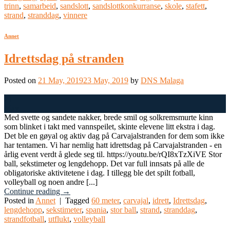
trinn
,
samarbeid
,
sandslott
,
sandslottkonkurranse
,
skole
,
stafett
,
strand
,
stranddag
,
vinnere
Annet
Idrettsdag på stranden
Posted on
21 May, 2019
23 May, 2019
by
DNS Malaga
21
May
Med svette og sandete nakker, brede smil og solkremsmurte kinn
som blinket i takt med vannspeilet, skinte elevene litt ekstra i dag.
Det ble en gøyal og aktiv dag på Carvajalstranden for dem som ikke
har tentamen. Vi har nemlig hatt idrettsdag på Carvajalstranden - en
årlig event verdt å glede seg til. https://youtu.be/rQI8xTzXiVE Stor
ball, sekstimeter og lengdehopp. Det var full innsats på alle de
obligatoriske aktivitetene i dag. I tillegg ble det spilt fotball,
volleyball og noen andre [...]
Continue reading
→
Posted in
Annet
|
Tagged
60 meter
,
carvajal
,
idrett
,
Idrettsdag
,
lengdehopp
,
sekstimeter
,
spania
,
stor ball
,
strand
,
stranddag
,
strandfotball
,
utflukt
,
volleyball