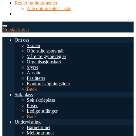
Regler og dokumenter
Alle dokumenter – side
TEL: 0034 952 577 380
post@dnsmalaga.com
Norskeskolen
Om oss
Skolen
Ofte stilte spørsmål
Våre tre gylne regler
Organisasjonskart
Styret
Ansatte
Fasiliteter
Kontorets åpningstider
Back
Søk plass
Søk skoleplass
Priser
Ledige stillinger
Back
Undervisning
Barnetrinnet
Mellomtrinnet