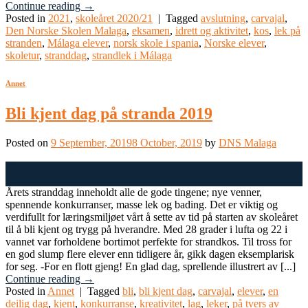
Continue reading
→
Posted in
2021
,
skoleåret 2020/21
|
Tagged
avslutning
,
carvajal
,
Den Norske Skolen Malaga
,
eksamen
,
idrett og aktivitet
,
kos
,
lek på
stranden
,
Málaga elever
,
norsk skole i spania
,
Norske elever
,
skoletur
,
stranddag
,
strandlek i Málaga
Annet
Bli kjent dag på stranda 2019
Posted on
9 September, 2019
8 October, 2019
by
DNS Malaga
09
Sep
Årets stranddag inneholdt alle de gode tingene; nye venner,
spennende konkurranser, masse lek og bading. Det er viktig og
verdifullt for læringsmiljøet vårt å sette av tid på starten av skoleåret
til å bli kjent og trygg på hverandre. Med 28 grader i lufta og 22 i
vannet var forholdene bortimot perfekte for strandkos. Til tross for
en god slump flere elever enn tidligere år, gikk dagen eksemplarisk
for seg. -For en flott gjeng! En glad dag, sprellende illustrert av [...]
Continue reading
→
Posted in
Annet
|
Tagged
bli
,
bli kjent dag
,
carvajal
,
elever
,
en
deilig dag
,
kjent
,
konkurranse
,
kreativitet
,
lag
,
leker
,
på tvers av