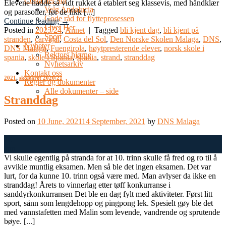
Costa del Sol
Elevene hadde så vidt rukket å etablert seg klassevis, med håndklær
Velg Andalucia
og parasoller, før de fikk [...]
Gode råd for flytteprosessen
Continue reading
→
Livet Her
Posted in
2023/24
,
Annet
|
Tagged
bli kjent dag
,
bli kjent på
Sport
stranden
,
carvajal
,
Costa del Sol
,
Den Norske Skolen Malaga
,
DNS
,
Nyheter
DNS Malaga
,
Fuengirola
,
høytpresterende elever
,
norsk skole i
Rektors hjørne
spania
,
skole i Spania
,
spania
,
strand
,
stranddag
Nyhetsarkiv
Kontakt oss
2021
,
skoleåret 2020/21
Regler og dokumenter
Alle dokumenter – side
Stranddag
Posted on
10 June, 2021
14 September, 2021
by
DNS Malaga
10
Jun
Vi skulle egentlig på stranda for at 10. trinn skulle få fred og ro til å
avvikle muntlig eksamen. Men så ble det ingen eksamen. Det var
lurt, for da kunne 10. trinn også være med. Man avlyser da ikke en
stranddag! Årets to vinnerlag etter tøff konkurranse i
sanddyrkonkurransen Det ble en dag fylt med aktiviteter. Først litt
sport, sånn som lengdehopp og pingpong lek. Spesielt gøy ble det
med vannstafetten med Malin som levende, vandrende og sprutende
bøye. [...]