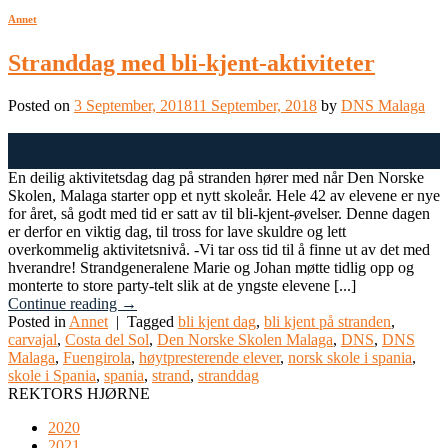
Annet
Stranddag med bli-kjent-aktiviteter
Posted on
3 September, 2018
11 September, 2018
by
DNS Malaga
03
Sep
En deilig aktivitetsdag dag på stranden hører med når Den Norske
Skolen, Malaga starter opp et nytt skoleår. Hele 42 av elevene er nye
for året, så godt med tid er satt av til bli-kjent-øvelser. Denne dagen
er derfor en viktig dag, til tross for lave skuldre og lett
overkommelig aktivitetsnivå. -Vi tar oss tid til å finne ut av det med
hverandre! Strandgeneralene Marie og Johan møtte tidlig opp og
monterte to store party-telt slik at de yngste elevene [...]
Continue reading
→
Posted in
Annet
|
Tagged
bli kjent dag
,
bli kjent på stranden
,
carvajal
,
Costa del Sol
,
Den Norske Skolen Malaga
,
DNS
,
DNS
Malaga
,
Fuengirola
,
høytpresterende elever
,
norsk skole i spania
,
skole i Spania
,
spania
,
strand
,
stranddag
REKTORS HJØRNE
2020
2021