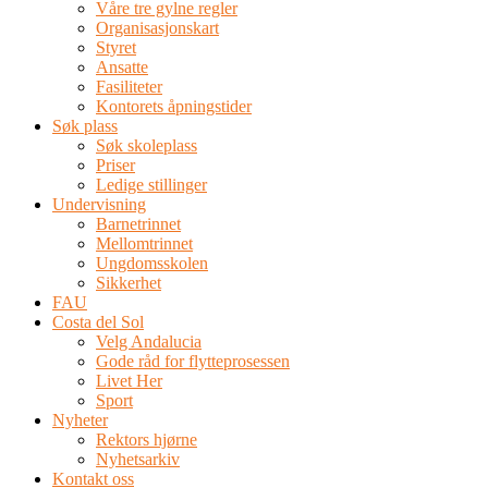
Våre tre gylne regler
Organisasjonskart
Styret
Ansatte
Fasiliteter
Kontorets åpningstider
Søk plass
Søk skoleplass
Priser
Ledige stillinger
Undervisning
Barnetrinnet
Mellomtrinnet
Ungdomsskolen
Sikkerhet
FAU
Costa del Sol
Velg Andalucia
Gode råd for flytteprosessen
Livet Her
Sport
Nyheter
Rektors hjørne
Nyhetsarkiv
Kontakt oss