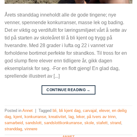
Årets stranddag inneholdt alle de gode tingene; nye
venner, spennende konkurranser, masse lek og bading.
Det er viktig og verdifullt for læringsmiljøet vårt å sette av
tid på starten av skoleåret til å bli kjent og trygg på
hverandre. Med 28 grader i lufta og 22 i vannet var
forholdene bortimot perfekte for strandkos. Til tross for en
god slump flere elever enn tidligere år, gikk dagen
eksemplarisk for seg. -For en flott gjeng! En glad dag,
sprellende illustrert av [...]
CONTINUE READING
→
Posted in
Annet
|
Tagged
bli
,
bli kjent dag
,
carvajal
,
elever
,
en deilig
dag
,
kjent
,
konkurranse
,
kreativitet
,
lag
,
leker
,
på tvers av trinn
,
samarbeid
,
sandslott
,
sandslottkonkurranse
,
skole
,
stafett
,
strand
,
stranddag
,
vinnere
ANNET