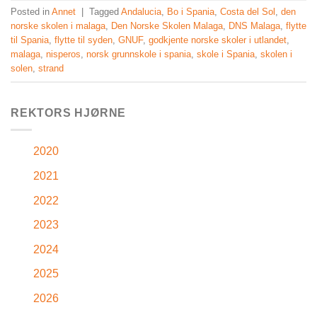
Posted in
Annet
|
Tagged
Andalucia
,
Bo i Spania
,
Costa del Sol
,
den
norske skolen i malaga
,
Den Norske Skolen Malaga
,
DNS Malaga
,
flytte
til Spania
,
flytte til syden
,
GNUF
,
godkjente norske skoler i utlandet
,
malaga
,
nisperos
,
norsk grunnskole i spania
,
skole i Spania
,
skolen i
solen
,
strand
REKTORS HJØRNE
2020
2021
2022
2023
2024
2025
2026