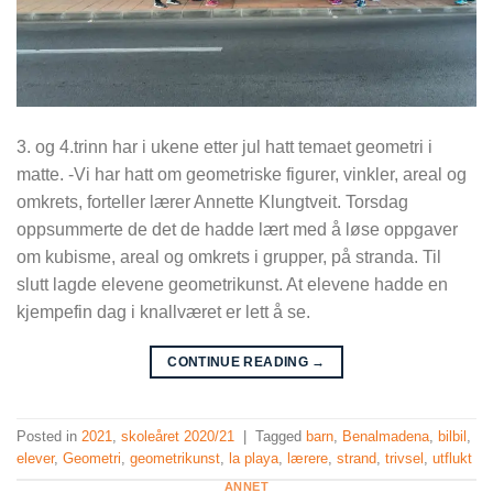
3. og 4.trinn har i ukene etter jul hatt temaet geometri i
matte. -Vi har hatt om geometriske figurer, vinkler, areal og
omkrets, forteller lærer Annette Klungtveit. Torsdag
oppsummerte de det de hadde lært med å løse oppgaver
om kubisme, areal og omkrets i grupper, på stranda. Til
slutt lagde elevene geometrikunst. At elevene hadde en
kjempefin dag i knallværet er lett å se.
CONTINUE READING
→
Posted in
2021
,
skoleåret 2020/21
|
Tagged
barn
,
Benalmadena
,
bilbil
,
elever
,
Geometri
,
geometrikunst
,
la playa
,
lærere
,
strand
,
trivsel
,
utflukt
ANNET