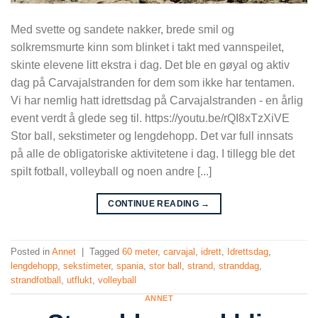
Med svette og sandete nakker, brede smil og
solkremsmurte kinn som blinket i takt med vannspeilet,
skinte elevene litt ekstra i dag. Det ble en gøyal og aktiv
dag på Carvajalstranden for dem som ikke har tentamen.
Vi har nemlig hatt idrettsdag på Carvajalstranden - en årlig
event verdt å glede seg til. https://youtu.be/rQI8xTzXiVE
Stor ball, sekstimeter og lengdehopp. Det var full innsats
på alle de obligatoriske aktivitetene i dag. I tillegg ble det
spilt fotball, volleyball og noen andre [...]
CONTINUE READING
→
Posted in
Annet
|
Tagged
60 meter
,
carvajal
,
idrett
,
Idrettsdag
,
lengdehopp
,
sekstimeter
,
spania
,
stor ball
,
strand
,
stranddag
,
strandfotball
,
utflukt
,
volleyball
ANNET