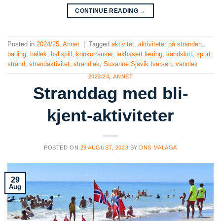
CONTINUE READING
→
Posted in
2024/25
,
Annet
|
Tagged
aktivitet
,
aktiviteter på stranden
,
bading
,
ballek
,
ballspill
,
konkurranser
,
lekbasert læring
,
sandslott
,
sport
,
strand
,
strandaktivitet
,
strandlek
,
Susanne Sjåvik Iversen
,
vannlek
2023/24
,
ANNET
Stranddag med bli-
kjent-aktiviteter
POSTED ON
29 AUGUST, 2023
BY
DNS MALAGA
29
Aug