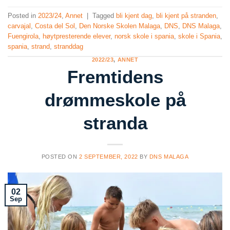
Posted in
2023/24
,
Annet
|
Tagged
bli kjent dag
,
bli kjent på stranden
,
carvajal
,
Costa del Sol
,
Den Norske Skolen Malaga
,
DNS
,
DNS Malaga
,
Fuengirola
,
høytpresterende elever
,
norsk skole i spania
,
skole i Spania
,
spania
,
strand
,
stranddag
2022/23
,
ANNET
Fremtidens
drømmeskole på
stranda
POSTED ON
2 SEPTEMBER, 2022
BY
DNS MALAGA
02
Sep