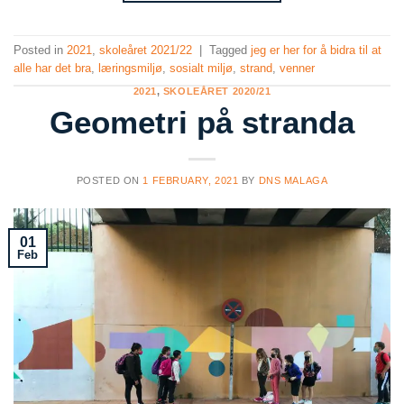
Posted in
2021
,
skoleåret 2021/22
|
Tagged
jeg er her for å bidra til at
alle har det bra
,
læringsmiljø
,
sosialt miljø
,
strand
,
venner
2021
,
SKOLEÅRET 2020/21
Geometri på stranda
POSTED ON
1 FEBRUARY, 2021
BY
DNS MALAGA
01
Feb