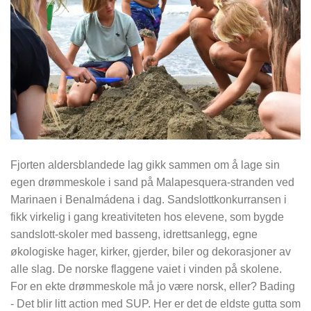
Fjorten aldersblandede lag gikk sammen om å lage sin
egen drømmeskole i sand på Malapesquera-stranden ved
Marinaen i Benalmádena i dag. Sandslottkonkurransen i
fikk virkelig i gang kreativiteten hos elevene, som bygde
sandslott-skoler med basseng, idrettsanlegg, egne
økologiske hager, kirker, gjerder, biler og dekorasjoner av
alle slag. De norske flaggene vaiet i vinden på skolene.
For en ekte drømmeskole må jo være norsk, eller? Bading
- Det blir litt action med SUP. Her er det de eldste gutta som