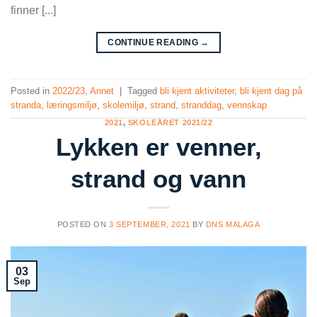
finner [...]
CONTINUE READING
→
Posted in
2022/23
,
Annet
|
Tagged
bli kjent aktiviteter
,
bli kjent dag på
stranda
,
læringsmiljø
,
skolemiljø
,
strand
,
stranddag
,
vennskap
2021
,
SKOLEÅRET 2021/22
Lykken er venner,
strand og vann
POSTED ON
3 SEPTEMBER, 2021
BY
DNS MALAGA
03
Sep