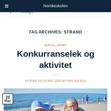
Skip
Norskeskolen
to
content
TAG ARCHIVES:
STRAND
2024/25
,
ANNET
Konkurranselek og
aktivitet
POSTED ON
20 MAY, 2025
BY
DNS MALAGA
20
May