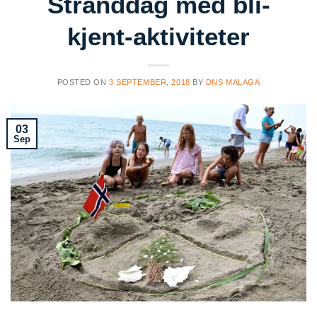
Stranddag med bli-
kjent-aktiviteter
POSTED ON
3 SEPTEMBER, 2018
BY
DNS MALAGA
03
Sep