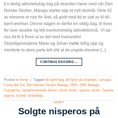
En deilig aktivitetsdag dag på stranden hører med når Den
Norske Skolen, Malaga starter opp et nytt skoleår. Hele 42
av elevene er nye for året, så godt med tid er satt av til bli-
kjent-øvelser. Denne dagen er derfor en viktig dag, til tross
for lave skuldre og lett overkommelig aktivitetsnivå. -Vi tar
oss tid til å finne ut av det med hverandre!
Strandgeneralene Marie og Johan møtte tidlig opp og
monterte to store party-telt slik at de yngste elevene [...]
CONTINUE READING
→
Posted in
Annet
|
Tagged
bli kjent dag
,
bli kjent på stranden
,
carvajal
,
Costa del Sol
,
Den Norske Skolen Malaga
,
DNS
,
DNS Malaga
,
Fuengirola
,
høytpresterende elever
,
norsk skole i spania
,
skole i Spania
,
spania
,
strand
,
stranddag
ANNET
Solgte nisperos på