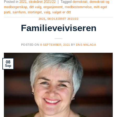
Posted in
2021
,
skoleåret 2021/22
|
Tagged
demokrati
,
demokrati og
medborgerskap
,
ditt valg
,
engasjement
,
medbestemmelse
,
mitt eget
parti
,
samfunn
,
stortinget
,
valg
,
valget er ditt
2021
,
SKOLEÅRET 2021/22
Familieveiviseren
POSTED ON
8 SEPTEMBER, 2021
BY
DNS MALAGA
08
Sep