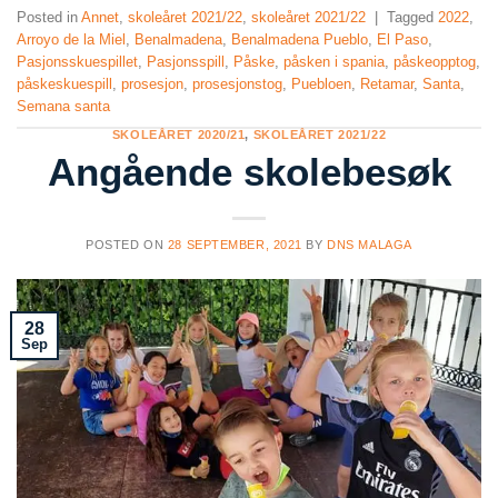
Posted in
Annet
,
skoleåret 2021/22
,
skoleåret 2021/22
|
Tagged
2022
,
Arroyo de la Miel
,
Benalmadena
,
Benalmadena Pueblo
,
El Paso
,
Pasjonsskuespillet
,
Pasjonsspill
,
Påske
,
påsken i spania
,
påskeopptog
,
påskeskuespill
,
prosesjon
,
prosesjonstog
,
Puebloen
,
Retamar
,
Santa
,
Semana santa
SKOLEÅRET 2020/21
,
SKOLEÅRET 2021/22
Angående skolebesøk
POSTED ON
28 SEPTEMBER, 2021
BY
DNS MALAGA
28
Sep