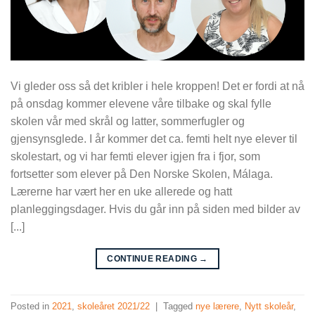
Vi gleder oss så det kribler i hele kroppen! Det er fordi at nå
på onsdag kommer elevene våre tilbake og skal fylle
skolen vår med skrål og latter, sommerfugler og
gjensynsglede. I år kommer det ca. femti helt nye elever til
skolestart, og vi har femti elever igjen fra i fjor, som
fortsetter som elever på Den Norske Skolen, Málaga.
Lærerne har vært her en uke allerede og hatt
planleggingsdager. Hvis du går inn på siden med bilder av
[...]
CONTINUE READING
→
Posted in
2021
,
skoleåret 2021/22
|
Tagged
nye lærere
,
Nytt skoleår
,