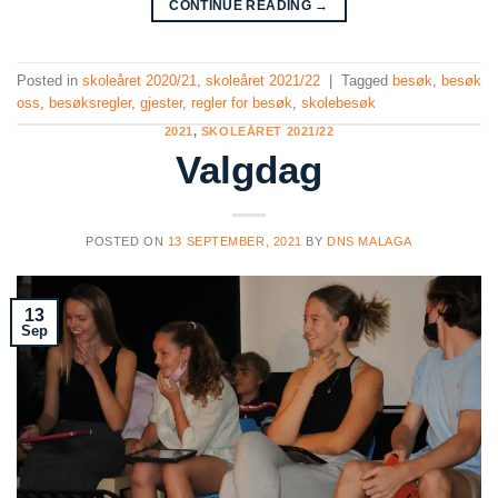
CONTINUE READING
→
Posted in
skoleåret 2020/21
,
skoleåret 2021/22
|
Tagged
besøk
,
besøk
oss
,
besøksregler
,
gjester
,
regler for besøk
,
skolebesøk
2021
,
SKOLEÅRET 2021/22
Valgdag
POSTED ON
13 SEPTEMBER, 2021
BY
DNS MALAGA
13
Sep