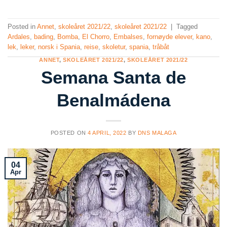
Posted in
Annet
,
skoleåret 2021/22
,
skoleåret 2021/22
|
Tagged
Ardales
,
bading
,
Bomba
,
El Chorro
,
Embalses
,
fornøyde elever
,
kano
,
lek
,
leker
,
norsk i Spania
,
reise
,
skoletur
,
spania
,
tråbåt
ANNET
,
SKOLEÅRET 2021/22
,
SKOLEÅRET 2021/22
Semana Santa de
Benalmádena
POSTED ON
4 APRIL, 2022
BY
DNS MALAGA
04
Apr