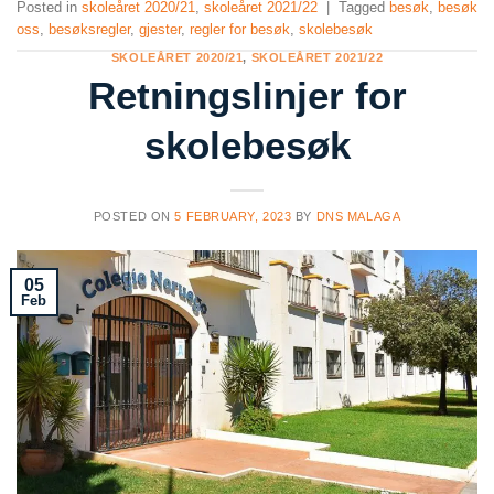
Posted in
skoleåret 2020/21
,
skoleåret 2021/22
|
Tagged
besøk
,
besøk
oss
,
besøksregler
,
gjester
,
regler for besøk
,
skolebesøk
SKOLEÅRET 2020/21
,
SKOLEÅRET 2021/22
Retningslinjer for
skolebesøk
POSTED ON
5 FEBRUARY, 2023
BY
DNS MALAGA
05
Feb