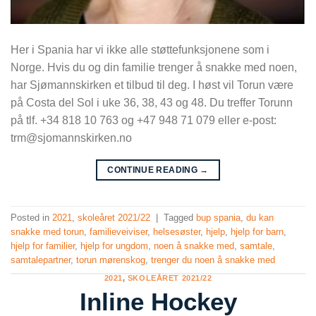
Her i Spania har vi ikke alle støttefunksjonene som i
Norge. Hvis du og din familie trenger å snakke med noen,
har Sjømannskirken et tilbud til deg. I høst vil Torun være
på Costa del Sol i uke 36, 38, 43 og 48. Du treffer Torunn
på tlf. +34 818 10 763 og +47 948 71 079 eller e-post:
trm@sjomannskirken.no
CONTINUE READING
→
Posted in
2021
,
skoleåret 2021/22
|
Tagged
bup spania
,
du kan
snakke med torun
,
familieveiviser
,
helsesøster
,
hjelp
,
hjelp for barn
,
hjelp for familier
,
hjelp for ungdom
,
noen å snakke med
,
samtale
,
samtalepartner
,
torun mørenskog
,
trenger du noen å snakke med
2021
,
SKOLEÅRET 2021/22
Inline Hockey