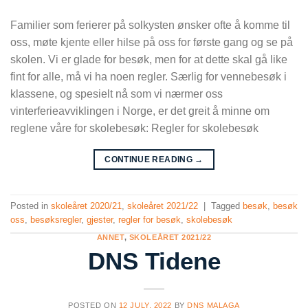
Familier som ferierer på solkysten ønsker ofte å komme til
oss, møte kjente eller hilse på oss for første gang og se på
skolen. Vi er glade for besøk, men for at dette skal gå like
fint for alle, må vi ha noen regler. Særlig for vennebesøk i
klassene, og spesielt nå som vi nærmer oss
vinterferieavviklingen i Norge, er det greit å minne om
reglene våre for skolebesøk: Regler for skolebesøk
CONTINUE READING
→
Posted in
skoleåret 2020/21
,
skoleåret 2021/22
|
Tagged
besøk
,
besøk
oss
,
besøksregler
,
gjester
,
regler for besøk
,
skolebesøk
ANNET
,
SKOLEÅRET 2021/22
DNS Tidene
POSTED ON
12 JULY, 2022
BY
DNS MALAGA