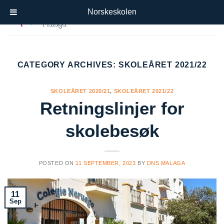
Skip
Norskeskolen
to
content
CATEGORY ARCHIVES:
SKOLEÅRET 2021/22
SKOLEÅRET 2020/21
,
SKOLEÅRET 2021/22
Retningslinjer for
skolebesøk
POSTED ON
11 SEPTEMBER, 2023
BY
DNS MALAGA
11
Sep