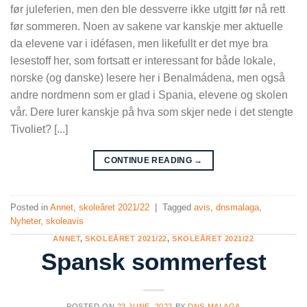
før juleferien, men den ble dessverre ikke utgitt før nå rett
før sommeren. Noen av sakene var kanskje mer aktuelle
da elevene var i idéfasen, men likefullt er det mye bra
lesestoff her, som fortsatt er interessant for både lokale,
norske (og danske) lesere her i Benalmádena, men også
andre nordmenn som er glad i Spania, elevene og skolen
vår. Dere lurer kanskje på hva som skjer nede i det stengte
Tivoliet? [...]
CONTINUE READING
→
Posted in
Annet
,
skoleåret 2021/22
|
Tagged
avis
,
dnsmalaga
,
Nyheter
,
skoleavis
ANNET
,
SKOLEÅRET 2021/22
,
SKOLEÅRET 2021/22
Spansk sommerfest
POSTED ON
23 JUNE, 2022
BY
DNS MALAGA