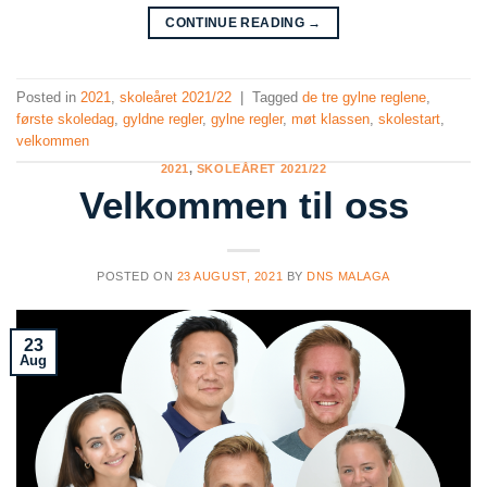
CONTINUE READING
→
Posted in
2021
,
skoleåret 2021/22
|
Tagged
de tre gylne reglene
,
første skoledag
,
gyldne regler
,
gylne regler
,
møt klassen
,
skolestart
,
velkommen
2021
,
SKOLEÅRET 2021/22
Velkommen til oss
POSTED ON
23 AUGUST, 2021
BY
DNS MALAGA
23
Aug