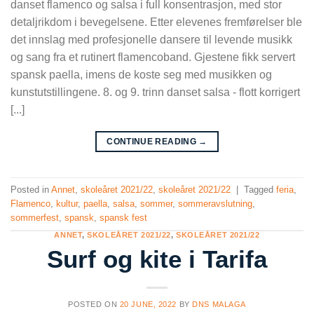
danset flamenco og salsa i full konsentrasjon, med stor
detaljrikdom i bevegelsene. Etter elevenes fremførelser ble
det innslag med profesjonelle dansere til levende musikk
og sang fra et rutinert flamencoband. Gjestene fikk servert
spansk paella, imens de koste seg med musikken og
kunstutstillingene. 8. og 9. trinn danset salsa - flott korrigert
[...]
CONTINUE READING
→
Posted in
Annet
,
skoleåret 2021/22
,
skoleåret 2021/22
|
Tagged
feria
,
Flamenco
,
kultur
,
paella
,
salsa
,
sommer
,
sommeravslutning
,
sommerfest
,
spansk
,
spansk fest
ANNET
,
SKOLEÅRET 2021/22
,
SKOLEÅRET 2021/22
Surf og kite i Tarifa
POSTED ON
20 JUNE, 2022
BY
DNS MALAGA