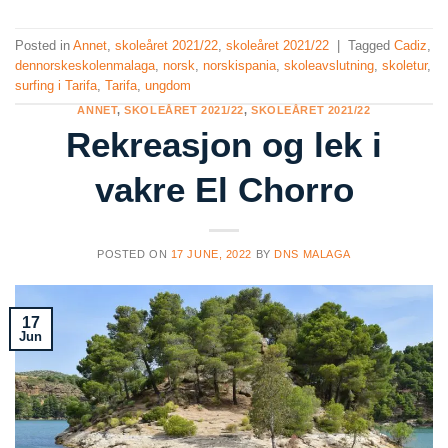
Posted in
Annet
,
skoleåret 2021/22
,
skoleåret 2021/22
|
Tagged
Cadiz
,
dennorskeskolenmalaga
,
norsk
,
norskispania
,
skoleavslutning
,
skoletur
,
surfing i Tarifa
,
Tarifa
,
ungdom
ANNET
,
SKOLEÅRET 2021/22
,
SKOLEÅRET 2021/22
Rekreasjon og lek i
vakre El Chorro
POSTED ON
17 JUNE, 2022
BY
DNS MALAGA
17
Jun