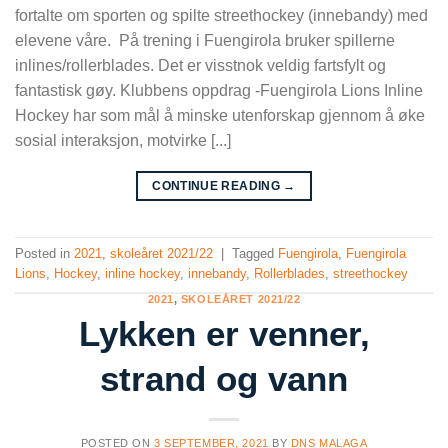
fortalte om sporten og spilte streethockey (innebandy) med
elevene våre. På trening i Fuengirola bruker spillerne
inlines/rollerblades. Det er visstnok veldig fartsfylt og
fantastisk gøy. Klubbens oppdrag -Fuengirola Lions Inline
Hockey har som mål å minske utenforskap gjennom å øke
sosial interaksjon, motvirke [...]
CONTINUE READING
→
Posted in
2021
,
skoleåret 2021/22
|
Tagged
Fuengirola
,
Fuengirola
Lions
,
Hockey
,
inline hockey
,
innebandy
,
Rollerblades
,
streethockey
2021
,
SKOLEÅRET 2021/22
Lykken er venner,
strand og vann
POSTED ON
3 SEPTEMBER, 2021
BY
DNS MALAGA