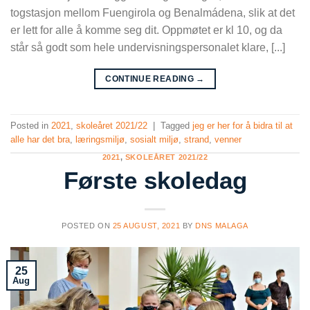
togstasjon mellom Fuengirola og Benalmádena, slik at det
er lett for alle å komme seg dit. Oppmøtet er kl 10, og da
står så godt som hele undervisningspersonalet klare, [...]
CONTINUE READING
→
Posted in
2021
,
skoleåret 2021/22
|
Tagged
jeg er her for å bidra til at
alle har det bra
,
læringsmiljø
,
sosialt miljø
,
strand
,
venner
2021
,
SKOLEÅRET 2021/22
Første skoledag
POSTED ON
25 AUGUST, 2021
BY
DNS MALAGA
25
Aug