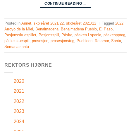
CONTINUE READING
→
Posted in
Annet
,
skoleåret 2021/22
,
skoleåret 2021/22
|
Tagged
2022
,
Arroyo de la Miel
,
Benalmadena
,
Benalmadena Pueblo
,
El Paso
,
Pasjonsskuespillet
,
Pasjonsspill
,
Påske
,
påsken i spania
,
påskeopptog
,
påskeskuespill
,
prosesjon
,
prosesjonstog
,
Puebloen
,
Retamar
,
Santa
,
Semana santa
REKTORS HJØRNE
2020
2021
2022
2023
2024