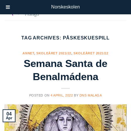
Skip
Norskeskolen
to
content
TAG ARCHIVES:
PÅSKESKUESPILL
ANNET
,
SKOLEÅRET 2021/22
,
SKOLEÅRET 2021/22
Semana Santa de
Benalmádena
POSTED ON
4 APRIL, 2022
BY
DNS MALAGA
04
Apr