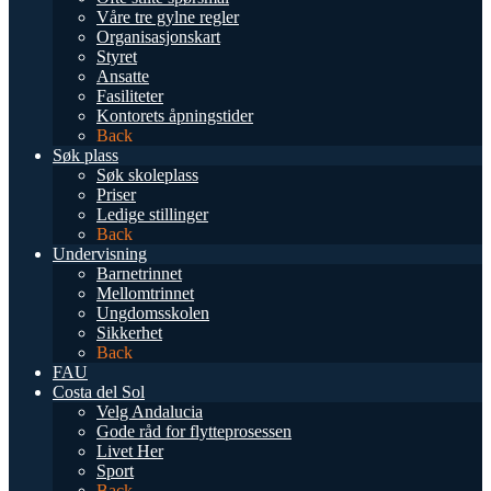
Våre tre gylne regler
Organisasjonskart
Styret
Ansatte
Fasiliteter
Kontorets åpningstider
Back
Søk plass
Søk skoleplass
Priser
Ledige stillinger
Back
Undervisning
Barnetrinnet
Mellomtrinnet
Ungdomsskolen
Sikkerhet
Back
FAU
Costa del Sol
Velg Andalucia
Gode råd for flytteprosessen
Livet Her
Sport
Back