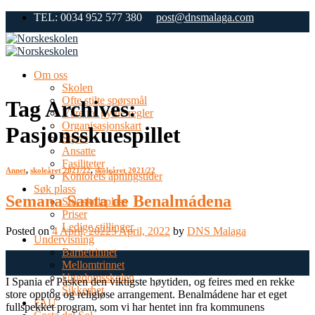
Skip
TEL: 0034 952 577 380
post@dnsmalaga.com
to
content
Om oss
Skolen
Ofte stilte spørsmål
Tag Archives:
Våre tre gylne regler
Organisasjonskart
Pasjonsskuespillet
Styret
Ansatte
Fasiliteter
Annet
,
skoleåret 2021/22
,
skoleåret 2021/22
Kontorets åpningstider
Søk plass
Semana Santa de Benalmádena
Søk skoleplass
Priser
Ledige stillinger
Posted on
4 April, 2022
5 April, 2022
by
DNS Malaga
Undervisning
Barnetrinnet
04
Mellomtrinnet
Apr
Ungdomsskolen
I Spania er Påsken den viktigste høytiden, og feires med en rekke
Sikkerhet
store opptog og religiøse arrangement. Benalmádene har et eget
FAU
fullspekket program, som vi har hentet inn fra kommunens