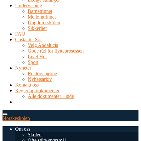
Undervisning
Barnetrinnet
Mellomtrinnet
Ungdomsskolen
Sikkerhet
FAU
Costa del Sol
Velg Andalucia
Gode råd for flytteprosessen
Livet Her
Sport
Nyheter
Rektors hjørne
Nyhetsarkiv
Kontakt oss
Regler og dokumenter
Alle dokumenter – side
TEL: 0034 952 577 380
post@dnsmalaga.com
Norskeskolen
Om oss
Skolen
Ofte stilte spørsmål