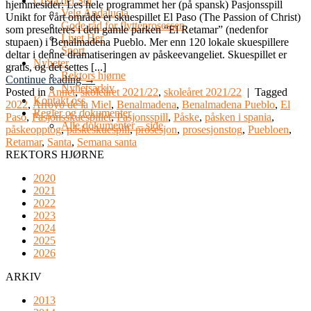
Costa del Sol
hjemmesider: Les hele programmet her (på spansk) Pasjonsspill
Velg Andalucia
Unikt for vårt område er skuespillet El Paso (The Passion of Christ)
Gode råd for flytteprosessen
som presenteres i den gamle parken “El Retamar” (nedenfor
Livet Her
stupaen) i Benalmadena Pueblo. Mer enn 120 lokale skuespillere
Sport
deltar i denne dramatiseringen av påskeevangeliet. Skuespillet er
Nyheter
gratis, og det settes [...]
Rektors hjørne
Continue reading
→
Nyhetsarkiv
Posted in
Annet
,
skoleåret 2021/22
,
skoleåret 2021/22
|
Tagged
Kontakt oss
2022
,
Arroyo de la Miel
,
Benalmadena
,
Benalmadena Pueblo
,
El
Regler og dokumenter
Paso
,
Pasjonsskuespillet
,
Pasjonsspill
,
Påske
,
påsken i spania
,
Alle dokumenter – side
påskeopptog
,
påskeskuespill
,
prosesjon
,
prosesjonstog
,
Puebloen
,
Retamar
,
Santa
,
Semana santa
REKTORS HJØRNE
2020
2021
2022
2023
2024
2025
2026
ARKIV
2013