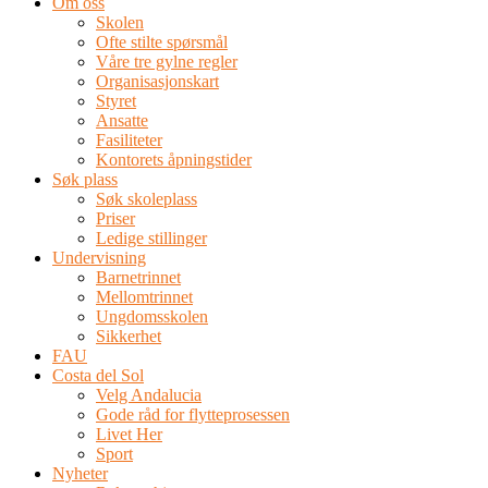
Om oss
Skolen
Ofte stilte spørsmål
Våre tre gylne regler
Organisasjonskart
Styret
Ansatte
Fasiliteter
Kontorets åpningstider
Søk plass
Søk skoleplass
Priser
Ledige stillinger
Undervisning
Barnetrinnet
Mellomtrinnet
Ungdomsskolen
Sikkerhet
FAU
Costa del Sol
Velg Andalucia
Gode råd for flytteprosessen
Livet Her
Sport
Nyheter