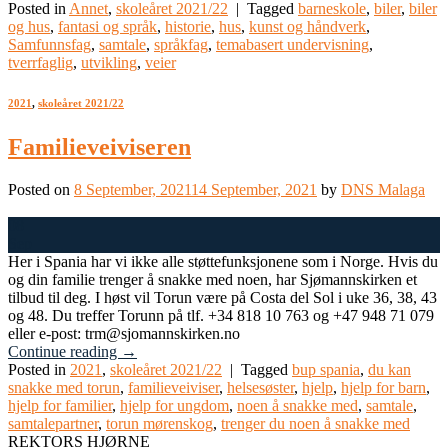
Posted in
Annet
,
skoleåret 2021/22
|
Tagged
barneskole
,
biler
,
biler
og hus
,
fantasi og språk
,
historie
,
hus
,
kunst og håndverk
,
Samfunnsfag
,
samtale
,
språkfag
,
temabasert undervisning
,
tverrfaglig
,
utvikling
,
veier
2021
,
skoleåret 2021/22
Familieveiviseren
Posted on
8 September, 2021
14 September, 2021
by
DNS Malaga
08
Sep
Her i Spania har vi ikke alle støttefunksjonene som i Norge. Hvis du
og din familie trenger å snakke med noen, har Sjømannskirken et
tilbud til deg. I høst vil Torun være på Costa del Sol i uke 36, 38, 43
og 48. Du treffer Torunn på tlf. +34 818 10 763 og +47 948 71 079
eller e-post: trm@sjomannskirken.no
Continue reading
→
Posted in
2021
,
skoleåret 2021/22
|
Tagged
bup spania
,
du kan
snakke med torun
,
familieveiviser
,
helsesøster
,
hjelp
,
hjelp for barn
,
hjelp for familier
,
hjelp for ungdom
,
noen å snakke med
,
samtale
,
samtalepartner
,
torun mørenskog
,
trenger du noen å snakke med
REKTORS HJØRNE