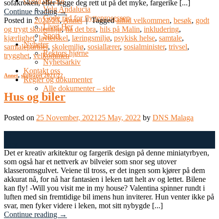
Costa del Sol
sofakroken, eller legge deg rett ut på det myke, fargerike [...]
Velg Andalucia
Continue reading
→
Gode råd for flytteprosessen
Posted in
2022/23
,
Annet
|
Tagged
alltid velkommen
,
besøk
,
godt
Livet Her
og trygt skolemiljø
,
ha det bra
,
hils på Malin
,
inkludering
,
Sport
kjærlighet
,
lavterskel
,
læringsmiljø
,
psykisk helse
,
samtale
,
Nyheter
samtalepartner
,
skolemiljø
,
sosiallærer
,
sosialminister
,
trivsel
,
Rektors hjørne
trygghet
,
velkommen
Nyhetsarkiv
Kontakt oss
Annet
,
skoleåret 2021/22
Regler og dokumenter
Alle dokumenter – side
Hus og biler
Posted on
25 November, 2021
25 May, 2022
by
DNS Malaga
25
Nov
Det er kreativ arkitektur og fargerik design på denne miniatyrbyen,
som også har et nettverk av bilveier som snor seg utover
klasseromsgulvet. Veiene til tross, er det ingen som kjører på dem
akkurat nå, for nå har fantasien i leken tatt helt av og lettet. Bilene
kan fly! -Will you visit me in my house? Valentina spinner rundt i
luften med sin fremtidige bil imens hun inviterer. Hun venter ikke på
svar, men fyker videre i leken, mot sitt nybygde [...]
Continue reading
→