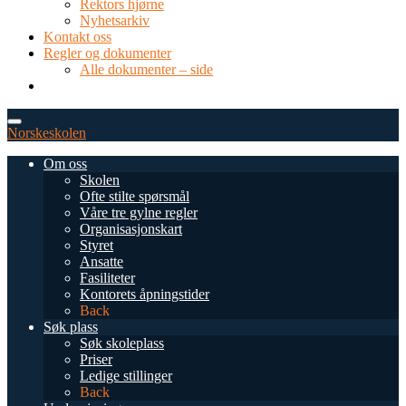
Rektors hjørne
Nyhetsarkiv
Kontakt oss
Regler og dokumenter
Alle dokumenter – side
TEL: 0034 952 577 380
post@dnsmalaga.com
Norskeskolen
Om oss
Skolen
Ofte stilte spørsmål
Våre tre gylne regler
Organisasjonskart
Styret
Ansatte
Fasiliteter
Kontorets åpningstider
Back
Søk plass
Søk skoleplass
Priser
Ledige stillinger
Back