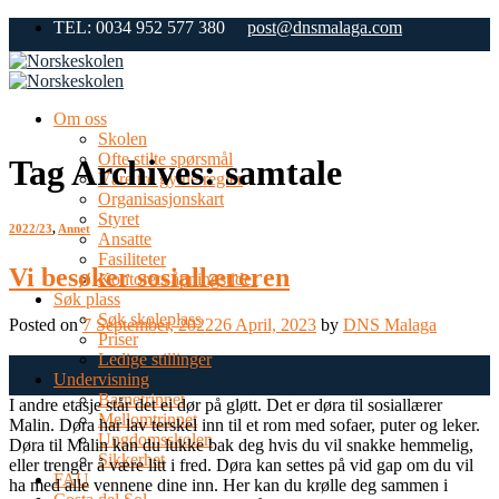
Skip
TEL: 0034 952 577 380
post@dnsmalaga.com
to
content
Om oss
Skolen
Ofte stilte spørsmål
Tag Archives:
samtale
Våre tre gylne regler
Organisasjonskart
Styret
2022/23
,
Annet
Ansatte
Fasiliteter
Vi besøker sosiallæreren
Kontorets åpningstider
Søk plass
Søk skoleplass
Posted on
7 September, 2022
26 April, 2023
by
DNS Malaga
Priser
Ledige stillinger
07
Undervisning
Sep
Barnetrinnet
I andre etasje står det ei dør på gløtt. Det er døra til sosiallærer
Mellomtrinnet
Malin. Døra har lav terskel inn til et rom med sofaer, puter og leker.
Ungdomsskolen
Døra til Malin kan du lukke bak deg hvis du vil snakke hemmelig,
Sikkerhet
eller trenger å være litt i fred. Døra kan settes på vid gap om du vil
FAU
ha med alle vennene dine inn. Her kan du krølle deg sammen i