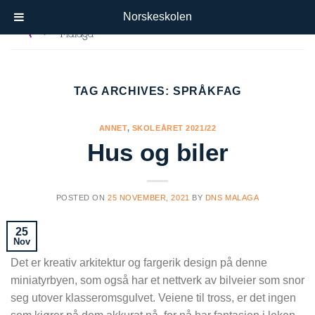
Skip
Norskeskolen
to
content
TAG ARCHIVES:
SPRÅKFAG
ANNET
,
SKOLEÅRET 2021/22
Hus og biler
POSTED ON
25 NOVEMBER, 2021
BY
DNS MALAGA
25
Nov
Det er kreativ arkitektur og fargerik design på denne
miniatyrbyen, som også har et nettverk av bilveier som snor
seg utover klasseromsgulvet. Veiene til tross, er det ingen