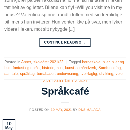
som kjører på dem akkurat nå, for nå har fantasien i leken
tatt helt av og lettet. Bilene kan fly! -Will you visit me in my
house? Valentina spinner rundt i luften med sin fremtidige
bil imens hun inviterer. Hun venter ikke på svar, men fyker
videre i leken, mot sitt nybygde [...]
CONTINUE READING
→
Posted in
Annet
,
skoleåret 2021/22
|
Tagged
barneskole
,
biler
,
biler og
hus
,
fantasi og språk
,
historie
,
hus
,
kunst og håndverk
,
Samfunnsfag
,
samtale
,
språkfag
,
temabasert undervisning
,
tverrfaglig
,
utvikling
,
veier
2021
,
SKOLEÅRET 2020/21
Språkcafé
POSTED ON
10 MAY, 2021
BY
DNS MALAGA
10
May