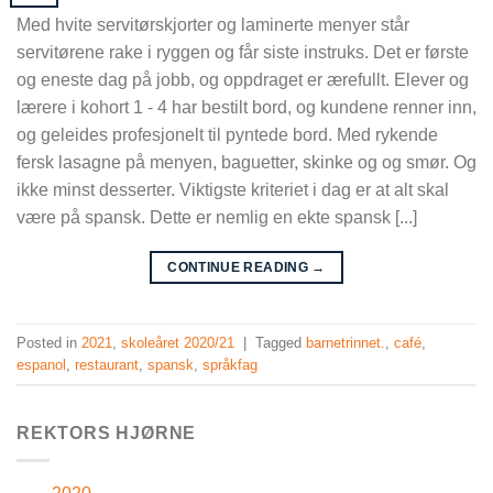
Med hvite servitørskjorter og laminerte menyer står
servitørene rake i ryggen og får siste instruks. Det er første
og eneste dag på jobb, og oppdraget er ærefullt. Elever og
lærere i kohort 1 - 4 har bestilt bord, og kundene renner inn,
og geleides profesjonelt til pyntede bord. Med rykende
fersk lasagne på menyen, baguetter, skinke og og smør. Og
ikke minst desserter. Viktigste kriteriet i dag er at alt skal
være på spansk. Dette er nemlig en ekte spansk [...]
CONTINUE READING
→
Posted in
2021
,
skoleåret 2020/21
|
Tagged
barnetrinnet.
,
café
,
espanol
,
restaurant
,
spansk
,
språkfag
REKTORS HJØRNE