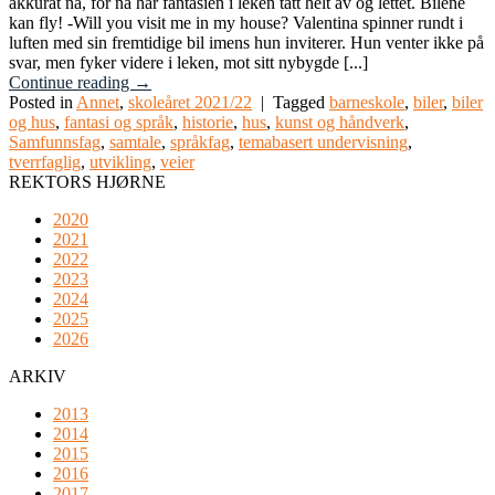
akkurat nå, for nå har fantasien i leken tatt helt av og lettet. Bilene
kan fly! -Will you visit me in my house? Valentina spinner rundt i
luften med sin fremtidige bil imens hun inviterer. Hun venter ikke på
svar, men fyker videre i leken, mot sitt nybygde [...]
Continue reading
→
Posted in
Annet
,
skoleåret 2021/22
|
Tagged
barneskole
,
biler
,
biler
og hus
,
fantasi og språk
,
historie
,
hus
,
kunst og håndverk
,
Samfunnsfag
,
samtale
,
språkfag
,
temabasert undervisning
,
tverrfaglig
,
utvikling
,
veier
REKTORS HJØRNE
2020
2021
2022
2023
2024
2025
2026
ARKIV
2013
2014
2015
2016
2017