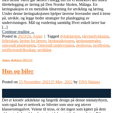
tilrettelegging av læring på Den Norske Skolen, Málaga. En
læringsaksjon er en metodisk tilnærming for utvikling og læring.
Under denne læringsaksjonen hjelper lærerne hverandre med å trene
på, utvikle, og legge bedre strategier for planlegging av
undervisningen. Mål og vurdering samtidig Hver enkelt lærer har
[...]
Continue reading
→
Posted in
2023/24
,
Annet
|
Tagged
dybdelæring
,
elevmedvirkning
,
fellesskap
,
læring for lærere
,
læringsaksjonen
,
læringsmetoder
,
omvendt planlegging
,
Omvendt undervisning
,
profesjon
,
proffesjon
,
proffesjonsfellesskap
,
utvikling
Annet
,
skoleåret 2021/22
Hus og biler
Posted on
25 November, 2021
25 May, 2022
by
DNS Malaga
25
Nov
Det er kreativ arkitektur og fargerik design på denne miniatyrbyen,
som også har et nettverk av bilveier som snor seg utover
klasseromsgulvet. Veiene til tross, er det ingen som kjører på dem