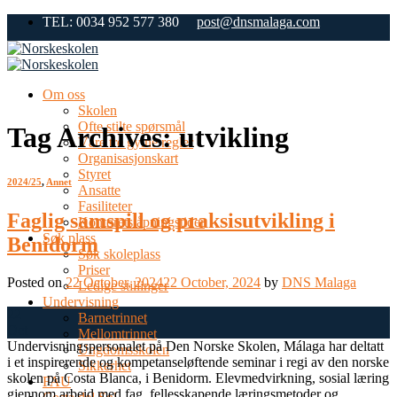
Skip
TEL: 0034 952 577 380
post@dnsmalaga.com
to
content
Om oss
Skolen
Ofte stilte spørsmål
Tag Archives:
utvikling
Våre tre gylne regler
Organisasjonskart
Styret
2024/25
,
Annet
Ansatte
Fasiliteter
Faglig samspill og praksisutvikling i
Kontorets åpningstider
Søk plass
Benidorm
Søk skoleplass
Priser
Posted on
22 October, 2024
22 October, 2024
by
DNS Malaga
Ledige stillinger
Undervisning
22
Barnetrinnet
Oct
Mellomtrinnet
Undervisningspersonalet på Den Norske Skolen, Málaga har deltatt
Ungdomsskolen
i et inspirerende og kompetanseløftende seminar i regi av den norske
Sikkerhet
skolen på Costa Blanca, i Benidorm. Elevmedvirkning, sosial læring
FAU
gjennom arbeid med fag, fellesskapende læringsmetoder og