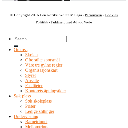
© Copyright 2016 Den Norske Skolen Malaga -
Personvern
-
Cookies
Politikk
- Publisert med
Adhoc Webs
Om oss
Skolen
Ofte stilte spørsmål
Våre tre gylne regler
Organisasjonskart
Styret
Ansatte
Fasiliteter
Kontorets åpningstider
Søk plass
Søk skoleplass
Priser
Ledige stillinger
Undervisning
Barnetrinnet
Mellomtrinnet