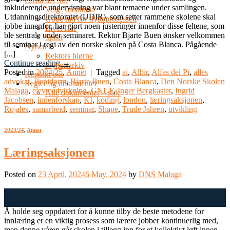
Costa del Sol
inkluderende undervisning var blant temaene under samlingen.
Velg Andalucia
Utdanningsdirektoratet (UDIR), som setter rammene skolene skal
Gode råd for flytteprosessen
jobbe innenfor, har gjort noen justeringer innenfor disse feltene, som
Livet Her
ble sentrale under seminaret. Rektor Bjarte Buen ønsker velkommen
Sport
til seminar i regi av den norske skolen på Costa Blanca. Pågående
Nyheter
[...]
Rektors hjørne
Continue reading
→
Nyhetsarkiv
Posted in
2024/25
,
Annet
|
Tagged
ai
,
Albir
,
Alfas del Pi
,
alles
Kontakt oss
advokat
,
Benidorm
,
Bjarte Buen
,
Costa Blanca
,
Den Norske Skolen
Regler og dokumenter
Malaga
,
elevmedvirkning
,
GNUF
,
Inger Bergkastet
,
Ingrid
Alle dokumenter – side
Jacobsen
,
innenforskap
,
KI
,
koding
,
london
,
læringsaksjonen
,
Rojales
,
samarbeid
,
seminar
,
Shape
,
Trude Jahren
,
utvikling
2023/24
,
Annet
Læringsaksjonen
Posted on
23 April, 2024
6 May, 2024
by
DNS Malaga
23
Apr
Å holde seg oppdatert for å kunne tilby de beste metodene for
innlæring er en viktig prosess som lærere jobber kontinuerlig med,
men denne våren går skolen i tillegg inn for et kollektivt løft innen