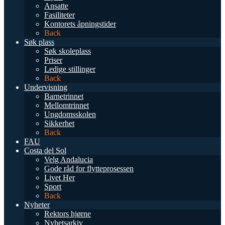
Ansatte
Fasiliteter
Kontorets åpningstider
Back
Søk plass
Søk skoleplass
Priser
Ledige stillinger
Back
Undervisning
Barnetrinnet
Mellomtrinnet
Ungdomsskolen
Sikkerhet
Back
FAU
Costa del Sol
Velg Andalucia
Gode råd for flytteprosessen
Livet Her
Sport
Back
Nyheter
Rektors hjørne
Nyhetsarkiv