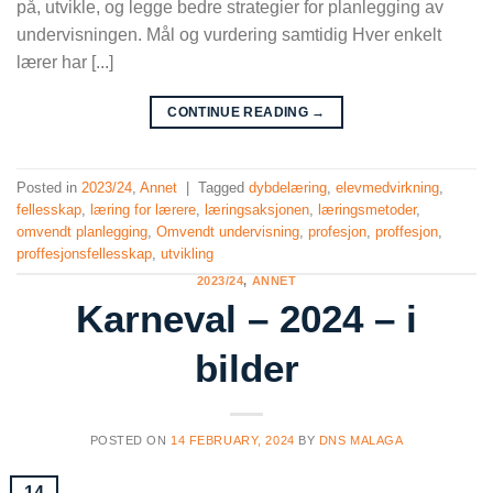
på, utvikle, og legge bedre strategier for planlegging av
undervisningen. Mål og vurdering samtidig Hver enkelt
lærer har [...]
CONTINUE READING
→
Posted in
2023/24
,
Annet
|
Tagged
dybdelæring
,
elevmedvirkning
,
fellesskap
,
læring for lærere
,
læringsaksjonen
,
læringsmetoder
,
omvendt planlegging
,
Omvendt undervisning
,
profesjon
,
proffesjon
,
proffesjonsfellesskap
,
utvikling
2023/24
,
ANNET
Karneval – 2024 – i
bilder
POSTED ON
14 FEBRUARY, 2024
BY
DNS MALAGA
14