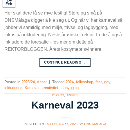
Feb
Her skal dere få se mye festlig! Store og små på
DNSMálaga digger å kle seg ut. Og når vi har karneval så
jobber vi samtidig med miljø, trivsel og lagbygging, med
fokus på inkludering. Neste år ønsker rektor Trude å også
inkludere de foresatte - les mer om dette på
REKTORBLOGGEN. Årets kostymeprisvinnere
CONTINUE READING
→
Posted in
2023/24
,
Annet
|
Tagged
2024
,
fellesskap
,
fest
,
gøy
,
inkludering
,
Karneval
,
kreativitet
,
lagbygging
2022/23
,
ANNET
Karneval 2023
POSTED ON
15 FEBRUARY, 2023
BY
DNS MALAGA