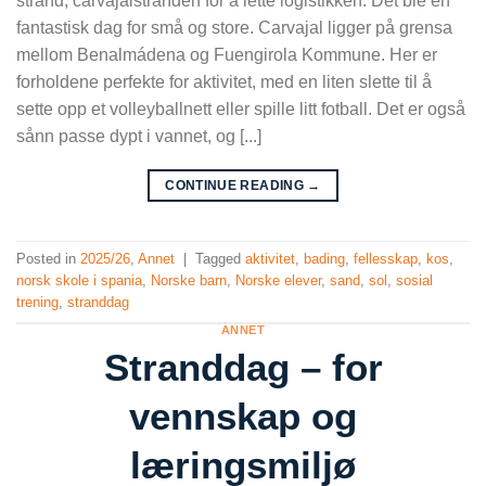
strand, carvajalstranden for å lette logistikken. Det ble en
fantastisk dag for små og store. Carvajal ligger på grensa
mellom Benalmádena og Fuengirola Kommune. Her er
forholdene perfekte for aktivitet, med en liten slette til å
sette opp et volleyballnett eller spille litt fotball. Det er også
sånn passe dypt i vannet, og [...]
CONTINUE READING
→
Posted in
2025/26
,
Annet
|
Tagged
aktivitet
,
bading
,
fellesskap
,
kos
,
norsk skole i spania
,
Norske barn
,
Norske elever
,
sand
,
sol
,
sosial
trening
,
stranddag
ANNET
Stranddag – for
vennskap og
læringsmiljø