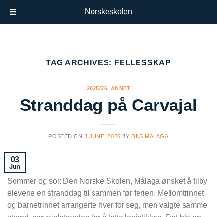
Skip
Norskeskolen
to
content
TAG ARCHIVES:
FELLESSKAP
2025/26
,
ANNET
Stranddag på Carvajal
POSTED ON
3 JUNE, 2026
BY
DNS MALAGA
03
Jun
Sommer og sol: Den Norske Skolen, Málaga ønsket å tilby
elevene en stranddag til sammen før ferien. Mellomtrinnet
og barnetrinnet arrangerte hver for seg, men valgte samme