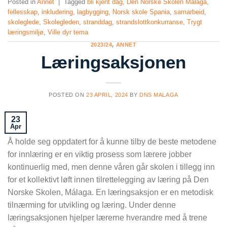
Posted in
Annet
|
Tagged
bli kjent dag
,
Den Norske Skolen Malaga
,
fellesskap
,
inkludering
,
lagbygging
,
Norsk skole Spania
,
samarbeid
,
skoleglede
,
Skolegleden
,
stranddag
,
strandslottkonkurranse
,
Trygt
læringsmiljø
,
Ville dyr tema
2023/24
,
ANNET
Læringsaksjonen
POSTED ON
23 APRIL, 2024
BY
DNS MALAGA
23
Apr
Å holde seg oppdatert for å kunne tilby de beste metodene
for innlæring er en viktig prosess som lærere jobber
kontinuerlig med, men denne våren går skolen i tillegg inn
for et kollektivt løft innen tilrettelegging av læring på Den
Norske Skolen, Málaga. En læringsaksjon er en metodisk
tilnærming for utvikling og læring. Under denne
læringsaksjonen hjelper lærerne hverandre med å trene