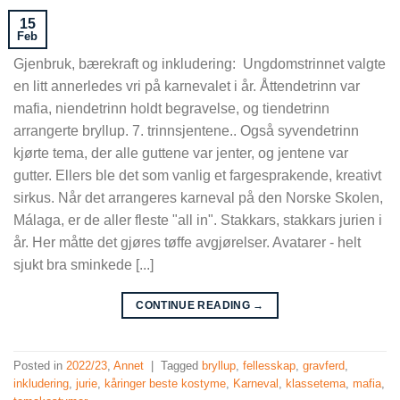
15
Feb
Gjenbruk, bærekraft og inkludering: Ungdomstrinnet valgte
en litt annerledes vri på karnevalet i år. Åttendetrinn var
mafia, niendetrinn holdt begravelse, og tiendetrinn
arrangerte bryllup. 7. trinnsjentene.. Også syvendetrinn
kjørte tema, der alle guttene var jenter, og jentene var
gutter. Ellers ble det som vanlig et fargesprakende, kreativt
sirkus. Når det arrangeres karneval på den Norske Skolen,
Málaga, er de aller fleste "all in". Stakkars, stakkars jurien i
år. Her måtte det gjøres tøffe avgjørelser. Avatarer - helt
sjukt bra sminkede [...]
CONTINUE READING
→
Posted in
2022/23
,
Annet
|
Tagged
bryllup
,
fellesskap
,
gravferd
,
inkludering
,
jurie
,
kåringer beste kostyme
,
Karneval
,
klassetema
,
mafia
,