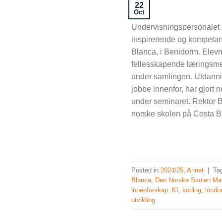
22
Oct
Undervisningspersonalet p
inspirerende og kompetan
Blanca, i Benidorm. Elevm
fellesskapende læringsme
under samlingen. Utdanni
jobbe innenfor, har gjort 
under seminaret. Rektor B
norske skolen på Costa Bl
Posted in
2024/25
,
Annet
|
Ta
Blanca
,
Den Norske Skolen Ma
innenforskap
,
KI
,
koding
,
londo
utvikling