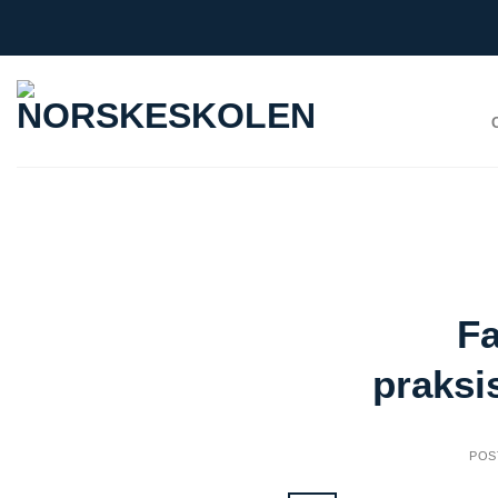
Skip
to
content
Fa
praksi
POS