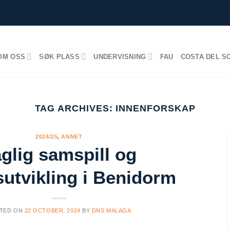
OM OSS
SØK PLASS
UNDERVISNING
FAU
COSTA DEL S
TAG ARCHIVES:
INNENFORSKAP
2024/25
,
ANNET
glig samspill og
sutvikling i Benidorm
TED ON
22 OCTOBER, 2024
BY
DNS MALAGA