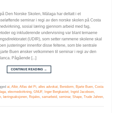
å Den Norske Skolen, Málaga har deltatt i et
seløftende seminar i regi av den norske skolen på Costa
edvirkning, sosial læring gjennom arbeid med fag,
toder og inkluderende undervisning var blant temaene
ngsdirektoratet (UDIR), som setter rammene skolene skal
noen justeringer innenfor disse feltene, som ble sentrale
jarte Buen ønsker velkommen til seminar i regi av den
anca. Pågående [...]
CONTINUE READING
→
gged
ai
,
Albir
,
Alfas del Pi
,
alles advokat
,
Benidorm
,
Bjarte Buen
,
Costa
laga
,
elevmedvirkning
,
GNUF
,
Inger Bergkastet
,
Ingrid Jacobsen
,
n
,
læringsaksjonen
,
Rojales
,
samarbeid
,
seminar
,
Shape
,
Trude Jahren
,