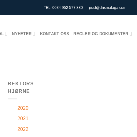
TEL: 0034 952 577 380
post@dnsmalaga.com
OL
NYHETER
KONTAKT OSS
REGLER OG DOKUMENTER
REKTORS
HJØRNE
2020
2021
2022