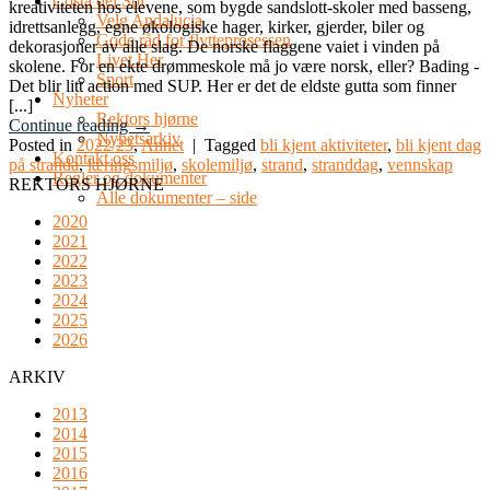
Costa del Sol
kreativiteten hos elevene, som bygde sandslott-skoler med basseng,
Velg Andalucia
idrettsanlegg, egne økologiske hager, kirker, gjerder, biler og
Gode råd for flytteprosessen
dekorasjoner av alle slag. De norske flaggene vaiet i vinden på
Livet Her
skolene. For en ekte drømmeskole må jo være norsk, eller? Bading -
Sport
Det blir litt action med SUP. Her er det de eldste gutta som finner
Nyheter
[...]
Rektors hjørne
Continue reading
→
Nyhetsarkiv
Posted in
2022/23
,
Annet
|
Tagged
bli kjent aktiviteter
,
bli kjent dag
Kontakt oss
på stranda
,
læringsmiljø
,
skolemiljø
,
strand
,
stranddag
,
vennskap
Regler og dokumenter
REKTORS HJØRNE
Alle dokumenter – side
2020
2021
2022
2023
2024
2025
2026
ARKIV
2013
2014
2015
2016