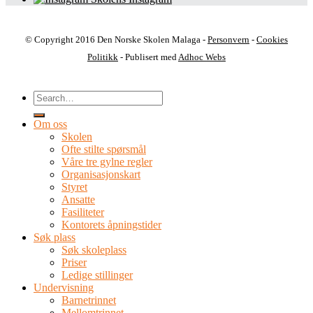
© Copyright 2016 Den Norske Skolen Malaga -
Personvern
-
Cookies
Politikk
- Publisert med
Adhoc Webs
Om oss
Skolen
Ofte stilte spørsmål
Våre tre gylne regler
Organisasjonskart
Styret
Ansatte
Fasiliteter
Kontorets åpningstider
Søk plass
Søk skoleplass
Priser
Ledige stillinger
Undervisning
Barnetrinnet
Mellomtrinnet