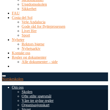
Ungdomsskolen
Sikkerhet
FAU
Costa del Sol
Velg Andalucia
Gode råd for flytteprosessen
Livet Her
Sport
Nyheter
Rektors hjørne
Nyhetsarkiv
Kontakt oss
Regler og dokumenter
Alle dokumenter – side
TEL: 0034 952 577 380
post@dnsmalaga.com
Norskeskolen
Om oss
Skolen
Ofte stilte spørsmål
Våre tre gylne regler
Organisasjonskart
Styret