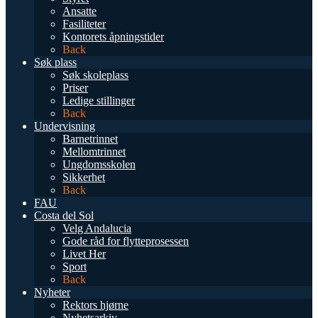
Ansatte
Fasiliteter
Kontorets åpningstider
Back
Søk plass
Søk skoleplass
Priser
Ledige stillinger
Back
Undervisning
Barnetrinnet
Mellomtrinnet
Ungdomsskolen
Sikkerhet
Back
FAU
Costa del Sol
Velg Andalucia
Gode råd for flytteprosessen
Livet Her
Sport
Back
Nyheter
Rektors hjørne
Nyhetsarkiv