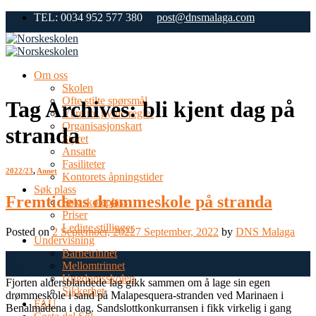
Skip
TEL: 0034 952 577 380
post@dnsmalaga.com
to
content
Om oss
Skolen
Ofte stilte spørsmål
Tag Archives:
bli kjent dag på
Våre tre gylne regler
Organisasjonskart
stranda
Styret
Ansatte
Fasiliteter
2022/23
,
Annet
Kontorets åpningstider
Søk plass
Fremtidens drømmeskole på stranda
Søk skoleplass
Priser
Ledige stillinger
Posted on
2 September, 2022
7 September, 2022
by
DNS Malaga
Undervisning
Barnetrinnet
02
Mellomtrinnet
Sep
Ungdomsskolen
Fjorten aldersblandede lag gikk sammen om å lage sin egen
Sikkerhet
drømmeskole i sand på Malapesquera-stranden ved Marinaen i
FAU
Benalmádena i dag. Sandslottkonkurransen i fikk virkelig i gang