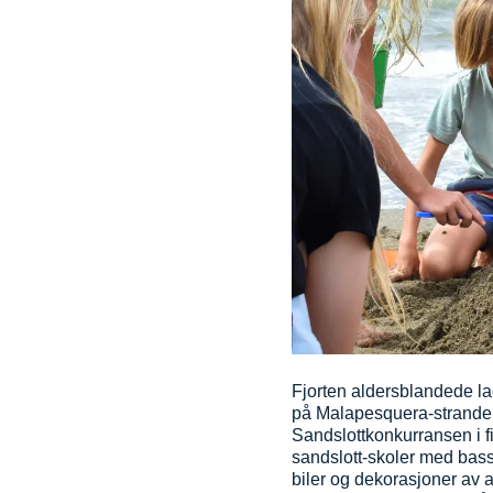
Fjorten aldersblandede l
på
Malapesquera-strand
Sandslottkonkurransen i f
sandslott-skoler med basse
biler og dekorasjoner av a