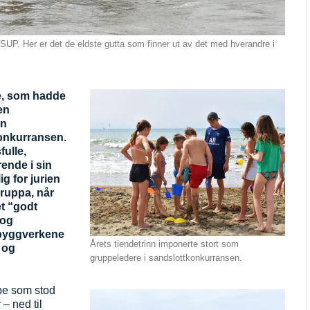
d SUP. Her er det de eldste gutta som finner ut av det med hverandre i
e, som hadde
en
en
konkurransen.
ulle,
ende i sin
ig for jurien
gruppa, når
et “godt
 og
 byggverkene
Årets tiendetrinn imponerte stort som
 og
gruppeledere i sandslottkonkurransen.
pe som stod
– ned til