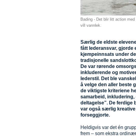
Bading - Det blir litt action me
vill vannlek.
Særlig de eldste eleven
fått lederansvar, gjorde 
kjempeinnsats under d
tradisjonelle sandslott
De var rørende omsorgsf
inkluderende og motiver
lederstil. Det ble vanskel
å velge den aller beste 
de viktigste kriteriene h
samarbeid, inkludering,
deltagelse”. De ferdige
var også særlig kreative
forseggjorte.
Heldigvis var det én grup
frem – som ekstra ordinær 