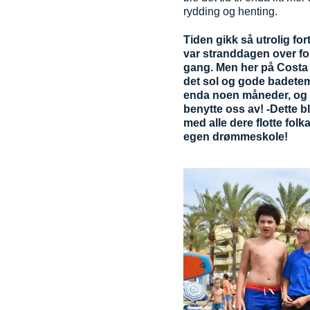
rydding og henting.
Tiden gikk så utrolig fort
var stranddagen over f
gang. Men her på Costa d
det sol og gode badete
enda noen måneder, og d
benytte oss av! -Dette bli
med alle dere flotte folka
egen drømmeskole!