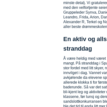
minste detalj. Vi gratulere
med den velfortjente seie
Gruppeleder Synva, Danie
Leandro, Frida, Arion, Dani
Alexander R, Terkel og N
aller beste drømmeskolen
En aktiv og alls
stranddag
Å være heldig med været 
mangt. På stranddag i Spa
stor fordel med litt skyer, n
innvilget i dag. Vannet var
avkjølende da elevene spr
allerede klokka ti for førs
baderunde. Så var det satt 
bli-kjent leg og a
ktivitete
klassene, før lunsj og dere
sandslottkonkurransen ble
ble det tid til enda litt mer