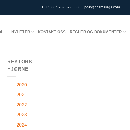
TEL: 0034 952 577 380
post@dnsmalaga.com
OL
NYHETER
KONTAKT OSS
REGLER OG DOKUMENTER
REKTORS
HJØRNE
2020
2021
2022
2023
2024