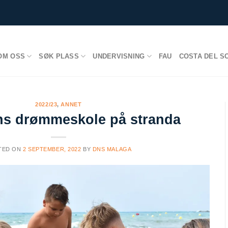
OM OSS
SØK PLASS
UNDERVISNING
FAU
COSTA DEL S
2022/23
,
ANNET
ns drømmeskole på stranda
TED ON
2 SEPTEMBER, 2022
BY
DNS MALAGA