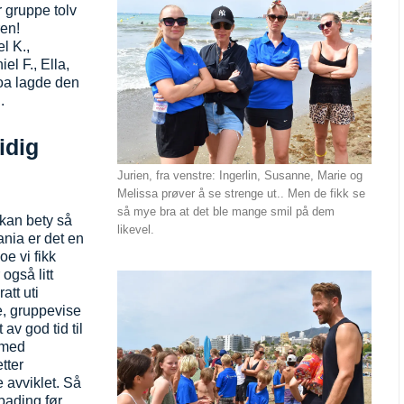
r gruppe tolv
ren!
l K.,
el F., Ella,
oa lagde den
.
idig
Jurien, fra venstre: Ingerlin, Susanne, Marie og
Melissa prøver å se strenge ut.. Men de fikk se
så mye bra at det ble mange smil på dem
kan bety så
likevel.
nia er det en
oe vi fikk
 også litt
att uti
te, gruppevise
av god tid til
r med
tter
 avviklet. Så
 bading før