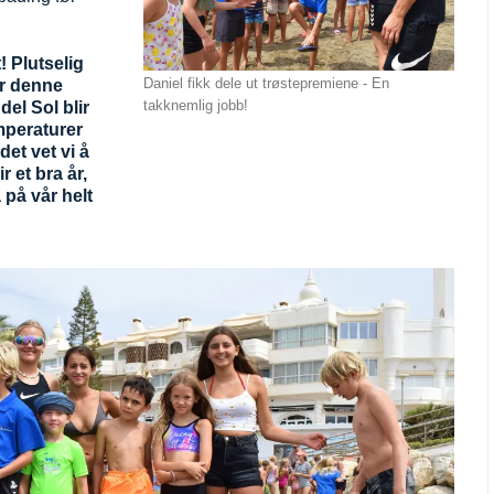
! Plutselig
Daniel fikk dele ut trøstepremiene - En
or denne
takknemlig jobb!
el Sol blir
mperaturer
et vet vi å
r et bra år,
 på vår helt