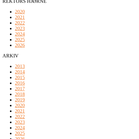
REKTORS HJØRNE
2020
2021
2022
2023
2024
2025
2026
ARKIV
2013
2014
2015
2016
2017
2018
2019
2020
2021
2022
2023
2024
2025
2026