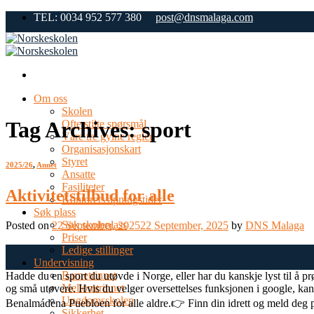
Skip
TEL: 0034 952 577 380
post@dnsmalaga.com
to
content
Om oss
Skolen
Tag Archives:
sport
Ofte stilte spørsmål
Våre tre gylne regler
Organisasjonskart
Styret
2025/26
,
Annet
Ansatte
Fasiliteter
Aktivitetstilbud for alle
Kontorets åpningstider
Søk plass
Søk skoleplass
Posted on
22 September, 2025
22 September, 2025
by
DNS Malaga
Priser
Ledige stillinger
22
Undervisning
Sep
Barnetrinnet
Hadde du en sport du utøvde i Norge, eller har du kanskje lyst til å pr
Mellomtrinnet
og små utøvere. Hvis du velger oversettelses funksjonen i google, ka
Ungdomsskolen
Benalmádena Puebloen for alle aldre.👉 Finn din idrett og meld deg på
Sikkerhet