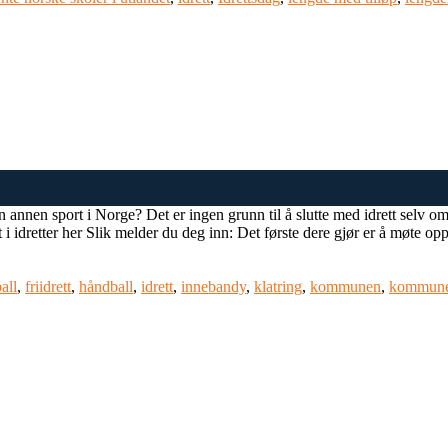
en annen sport i Norge? Det er ingen grunn til å slutte med idrett selv o
et i idretter her Slik melder du deg inn: Det første dere gjør er å møte op
all
,
friidrett
,
håndball
,
idrett
,
innebandy
,
klatring
,
kommunen
,
kommunen