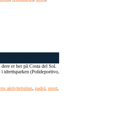
m dere er her på Costa del Sol.
p i idrettsparken (Polideportivo,
s aktivitetsplan
,
padel
,
sport
,