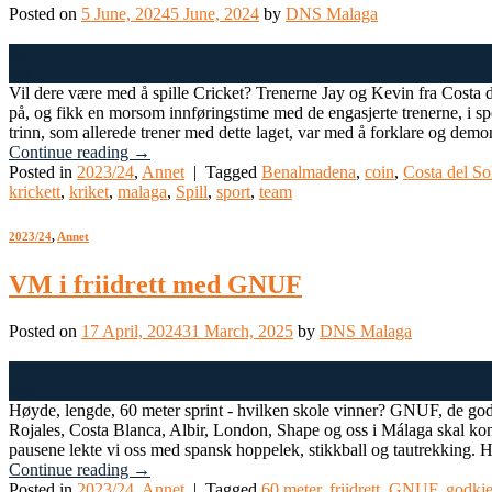
Posted on
5 June, 2024
5 June, 2024
by
DNS Malaga
05
Jun
Vil dere være med å spille Cricket? Trenerne Jay og Kevin fra Costa del
på, og fikk en morsom innføringstime med de engasjerte trenerne, i sp
trinn, som allerede trener med dette laget, var med å forklare og demons
Continue reading
→
Posted in
2023/24
,
Annet
|
Tagged
Benalmadena
,
coin
,
Costa del So
krickett
,
kriket
,
malaga
,
Spill
,
sport
,
team
2023/24
,
Annet
VM i friidrett med GNUF
Posted on
17 April, 2024
31 March, 2025
by
DNS Malaga
17
Apr
Høyde, lengde, 60 meter sprint - hvilken skole vinner? GNUF, de godkj
Rojales, Costa Blanca, Albir, London, Shape og oss i Málaga skal konku
pausene lekte vi oss med spansk hoppelek, stikkball og tautrekking. Her 
Continue reading
→
Posted in
2023/24
,
Annet
|
Tagged
60 meter
,
friidrett
,
GNUF
,
godkje