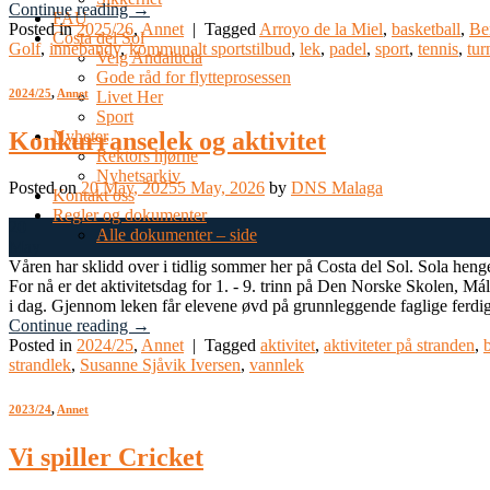
Continue reading
→
FAU
Posted in
2025/26
,
Annet
|
Tagged
Arroyo de la Miel
,
basketball
,
Be
Costa del Sol
Golf
,
innebandy
,
kommunalt sportstilbud
,
lek
,
padel
,
sport
,
tennis
,
tur
Velg Andalucia
Gode råd for flytteprosessen
2024/25
,
Annet
Livet Her
Sport
Nyheter
Konkurranselek og aktivitet
Rektors hjørne
Nyhetsarkiv
Posted on
20 May, 2025
5 May, 2026
by
DNS Malaga
Kontakt oss
Regler og dokumenter
20
Alle dokumenter – side
May
Våren har sklidd over i tidlig sommer her på Costa del Sol. Sola henger
For nå er det aktivitetsdag for 1. - 9. trinn på Den Norske Skolen, Má
i dag. Gjennom leken får elevene øvd på grunnleggende faglige ferdigh
Continue reading
→
Posted in
2024/25
,
Annet
|
Tagged
aktivitet
,
aktiviteter på stranden
,
strandlek
,
Susanne Sjåvik Iversen
,
vannlek
2023/24
,
Annet
Vi spiller Cricket