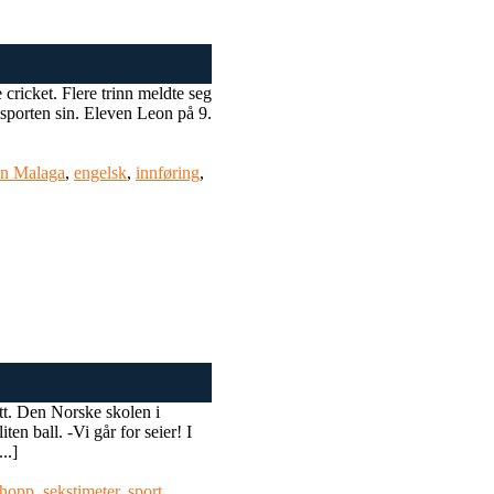
 cricket. Flere trinn meldte seg
 sporten sin. Eleven Leon på 9.
en Malaga
,
engelsk
,
innføring
,
tt. Den Norske skolen i
en ball. -Vi går for seier! I
..]
ehopp
,
sekstimeter
,
sport
,