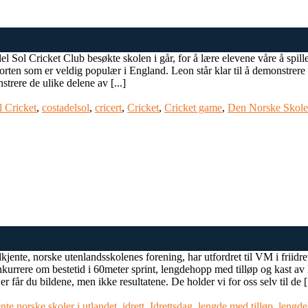
 Sol Cricket Club besøkte skolen i går, for å lære elevene våre å spille
orten som er veldig populær i England. Leon står klar til å demonstrere
trere de ulike delene av [...]
l Cricket
,
costadelsol
,
cricert
,
Cricket
,
Cricket game
,
Den Norske Skol
ente, norske utenlandsskolenes forening, har utfordret til VM i friidre
rrere om bestetid i 60meter sprint, lengdehopp med tilløp og kast av lit
får du bildene, men ikke resultatene. De holder vi for oss selv til de [.
nte norske skoler i utlandet
,
idrett
,
Idrettsdag
,
lengde med tilløp
,
lengd