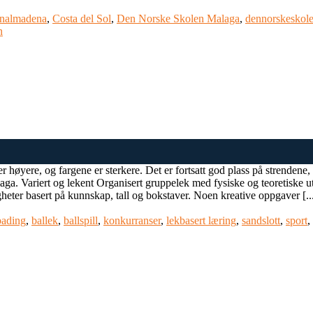
nalmadena
,
Costa del Sol
,
Den Norske Skolen Malaga
,
dennorskeskol
n
 høyere, og fargene er sterkere. Det er fortsatt god plass på strendene, o
laga. Variert og lekent Organisert gruppelek med fysiske og teoretiske u
eter basert på kunnskap, tall og bokstaver. Noen kreative oppgaver [..
bading
,
ballek
,
ballspill
,
konkurranser
,
lekbasert læring
,
sandslott
,
sport
,