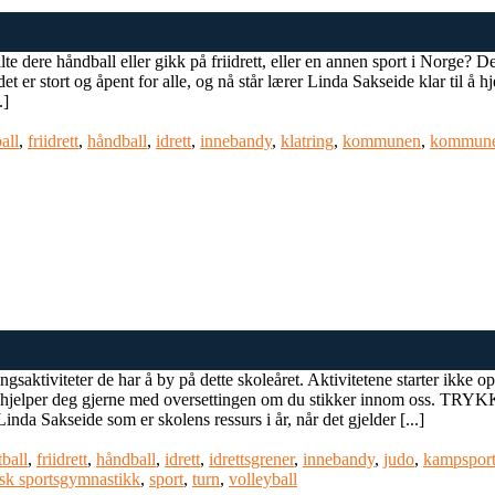
e dere håndball eller gikk på friidrett, eller en annen sport i Norge? Det
et er stort og åpent for alle, og nå står lærer Linda Sakseide klar til å h
.]
all
,
friidrett
,
håndball
,
idrett
,
innebandy
,
klatring
,
kommunen
,
kommunen
saktiviteter de har å by på dette skoleåret. Aktivitetene starter ikke opp
 vi hjelper deg gjerne med oversettingen om du stikker innom oss.
nda Sakseide som er skolens ressurs i år, når det gjelder [...]
tball
,
friidrett
,
håndball
,
idrett
,
idrettsgrener
,
innebandy
,
judo
,
kampspor
sk sportsgymnastikk
,
sport
,
turn
,
volleyball