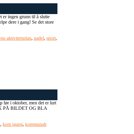
 er ingen grunn til å slutte
jelpe dere i gang! Se det store
s aktivitetsplan
,
padel
,
sport
,
 før i oktober, men det er lurt
 TRYKK PÅ BILDET OG BLA
t
,
kom igang
,
kommunalt