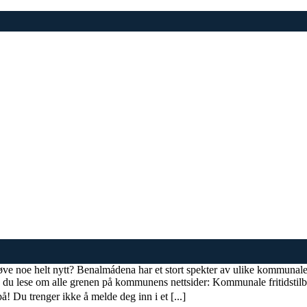
øve noe helt nytt? Benalmádena har et stort spekter av ulike kommunale a
n du lese om alle grenen på kommunens nettsider: Kommunale fritidstilb
! Du trenger ikke å melde deg inn i et [...]