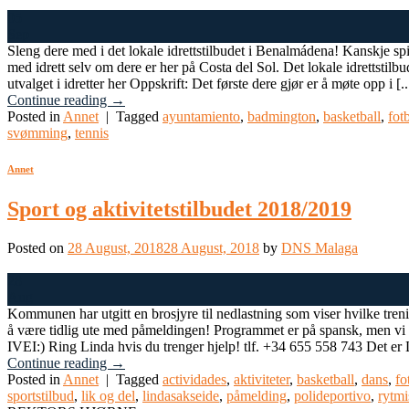
05
Sep
Sleng dere med i det lokale idrettstilbudet i Benalmádena! Kanskje spilt
med idrett selv om dere er her på Costa del Sol. Det lokale idrettstilbud
utvalget i idretter her Oppskrift: Det første dere gjør er å møte opp i [..
Continue reading
→
Posted in
Annet
|
Tagged
ayuntamiento
,
badmington
,
basketball
,
fotb
svømming
,
tennis
Annet
Sport og aktivitetstilbudet 2018/2019
Posted on
28 August, 2018
28 August, 2018
by
DNS Malaga
28
Aug
Kommunen har utgitt en brosjyre til nedlastning som viser hvilke trening
å være tidlig ute med påmeldingen! Programmet er på spansk, men
IVEI:) Ring Linda hvis du trenger hjelp! tlf. +34 655 558 743 Det er Li
Continue reading
→
Posted in
Annet
|
Tagged
actividades
,
aktiviteter
,
basketball
,
dans
,
fo
sportstilbud
,
lik og del
,
lindasakseide
,
påmelding
,
polideportivo
,
rytmi