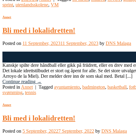
sprint
,
utenlandsskolene
,
VM
Annet
Bli med i lokalidretten!
Posted on
11 September, 2023
11 September, 2023
by
DNS Malaga
11
Sep
Kanskje spilte dere håndball eller gikk på friidrett, eller en drev med 
Det lokale idrettstilbudet er stort og åpent for alle. Se det store utvalg
Arroyo de la Miel). Der melder dere inn de som skal med. Betal [...]
Continue reading
→
Posted in
Annet
|
Tagged
ayuntamiento
,
badmington
,
basketball
,
fotb
svømming
,
tennis
Annet
Bli med i lokalidretten!
Posted on
5 September, 2022
7 September, 2022
by
DNS Malaga