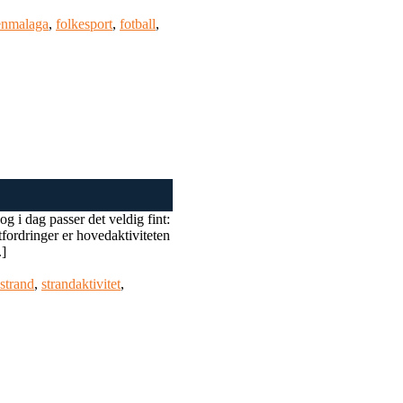
enmalaga
,
folkesport
,
fotball
,
g i dag passer det veldig fint:
tfordringer er hovedaktiviteten
.]
strand
,
strandaktivitet
,