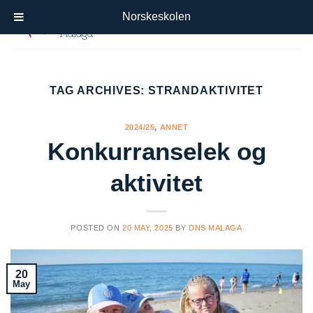
Skip
Norskeskolen
to
content
TAG ARCHIVES:
STRANDAKTIVITET
2024/25
,
ANNET
Konkurranselek og
aktivitet
POSTED ON
20 MAY, 2025
BY
DNS MALAGA
20
May