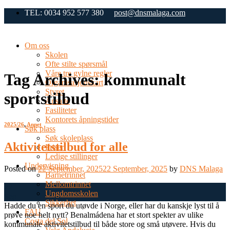
Skip
TEL: 0034 952 577 380
post@dnsmalaga.com
to
content
Om oss
Skolen
Ofte stilte spørsmål
Våre tre gylne regler
Tag Archives:
kommunalt
Organisasjonskart
Styret
sportstilbud
Ansatte
Fasiliteter
Kontorets åpningstider
2025/26
,
Annet
Søk plass
Søk skoleplass
Aktivitetstilbud for alle
Priser
Ledige stillinger
Undervisning
Posted on
22 September, 2025
22 September, 2025
by
DNS Malaga
Barnetrinnet
Mellomtrinnet
22
Ungdomsskolen
Sep
Sikkerhet
Hadde du en sport du utøvde i Norge, eller har du kanskje lyst til å
FAU
prøve noe helt nytt? Benalmádena har et stort spekter av ulike
Costa del Sol
kommunale aktivitetstilbud til både store og små utøvere. Hvis du