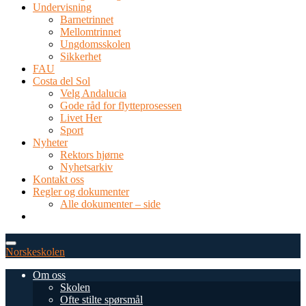
Undervisning
Barnetrinnet
Mellomtrinnet
Ungdomsskolen
Sikkerhet
FAU
Costa del Sol
Velg Andalucia
Gode råd for flytteprosessen
Livet Her
Sport
Nyheter
Rektors hjørne
Nyhetsarkiv
Kontakt oss
Regler og dokumenter
Alle dokumenter – side
TEL: 0034 952 577 380
post@dnsmalaga.com
Norskeskolen
Om oss
Skolen
Ofte stilte spørsmål