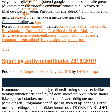
Velg Andalucia
velger oversettelses funksjonen i google, kan du lese om alle grenen
Gode råd for flytteprosessen
på kommunens nettsider: Kommunale fritidstilbud i Arroyo de la
Livet Her
Miel og i Benalmádena Puebloen for alle aldre.👉 Finn din idrett og
Sport
meld deg på! Du trenger ikke å melde deg inn i et [...]
Nyheter
Continue reading
→
Rektors hjørne
Posted in
2025/26
,
Annet
|
Tagged
Arroyo de la Miel
,
basketball
,
Nyhetsarkiv
Benalmadena
,
Costa del Sol
,
Den Norske Skolen Malaga
,
Kontakt oss
dennorskeskolenmalaga
,
folkesport
,
fotball
,
Golf
,
innebandy
,
Regler og dokumenter
kommunalt sportstilbud
,
lek
,
padel
,
sport
,
tennis
,
turn
Alle dokumenter – side
Annet
Sport og aktivitetstilbudet 2018/2019
Posted on
28 August, 2018
28 August, 2018
by
DNS Malaga
28
Aug
Kommunen har utgitt en brosjyre til nedlastning som viser hvilke
treningsaktiviteter de har å by på dette skoleåret. Aktivitetene starter
ikke opp før i oktober, men det er lurt å være tidlig ute med
påmeldingen! Programmet er på spansk, men vi hjelper deg gjerne
med oversettingen om du stikker innom oss. TRYKK PÅ BILDET