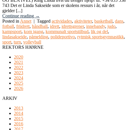
OG BLA IVEI:) Ring Linda hvis du trenger hjelp! tlf. +34 655 558
743 Det er Linda Sakseide som er skolens ressurs i år, når det
gjelder [...]
Continue reading
→
Posted in
Annet
|
Tagged
actividades
,
aktiviteter
,
basketball
,
dans
,
fotball
,
friidrett
,
håndball
,
idrett
,
idrettsgrener
,
innebandy
,
judo
,
kampsport
,
kom igang
,
kommunalt sportstilbud
,
lik og del
,
lindasakseide
,
påmelding
,
polideportivo
,
rytmisk sportsgymnastikk
,
sport
,
turn
,
volleyball
REKTORS HJØRNE
2020
2021
2022
2023
2024
2025
2026
ARKIV
2013
2014
2015
2016
2017