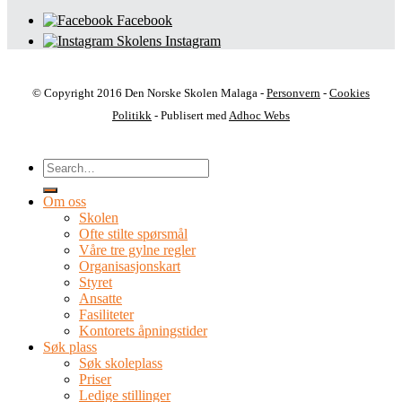
Facebook
Skolens Instagram
© Copyright 2016 Den Norske Skolen Malaga -
Personvern
-
Cookies
Politikk
- Publisert med
Adhoc Webs
Om oss
Skolen
Ofte stilte spørsmål
Våre tre gylne regler
Organisasjonskart
Styret
Ansatte
Fasiliteter
Kontorets åpningstider
Søk plass
Søk skoleplass
Priser
Ledige stillinger