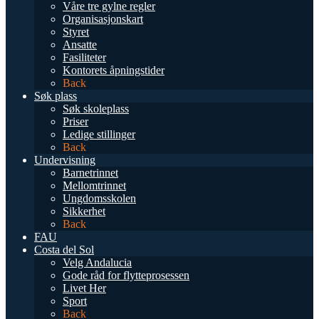
Våre tre gylne regler
Organisasjonskart
Styret
Ansatte
Fasiliteter
Kontorets åpningstider
Back
Søk plass
Søk skoleplass
Priser
Ledige stillinger
Back
Undervisning
Barnetrinnet
Mellomtrinnet
Ungdomsskolen
Sikkerhet
Back
FAU
Costa del Sol
Velg Andalucia
Gode råd for flytteprosessen
Livet Her
Sport
Back