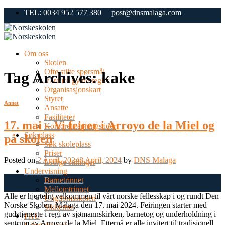
Skip
TEL: 0034 952 577 380
post@dnsmalaga.com
to
content
Om oss
Skolen
Ofte stilte spørsmål
Tag Archives:
kake
Våre tre gylne regler
Organisasjonskart
Styret
Annet
Ansatte
Fasiliteter
17. mai – Vi feirer i Arroyo de la Miel og
Kontorets åpningstider
Søk plass
på skolen
Søk skoleplass
Priser
Posted on
2 April, 2024
8 April, 2024
by
DNS Malaga
Ledige stillinger
Undervisning
02
Barnetrinnet
Apr
Mellomtrinnet
Alle er hjertelig velkommen til vårt norske fellesskap i og rundt Den
Ungdomsskolen
Norske Skolen, Málaga den 17. mai 2024. Feiringen starter med
Sikkerhet
gudstjeneste i regi av sjømannskirken, barnetog og underholdning i
FAU
sentrum av Arroyo de la Miel. Etterpå er alle invitert til tradisjonell