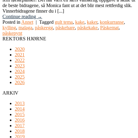
de beste bidragene, så Monica fant ut at det blir mest rettferdig slik.
Vinnerbidragene finner du i [...]
Continue reading
→
Posted in
Annet
|
Tagged
gult tema
,
kake
,
kaker
,
konkurranse
,
kylling
,
malaga
,
påskeegg
,
påskehare
,
påskekake
,
Påskemat
,
påskepynt
REKTORS HJØRNE
2020
2021
2022
2023
2024
2025
2026
ARKIV
2013
2014
2015
2016
2017
2018
2019