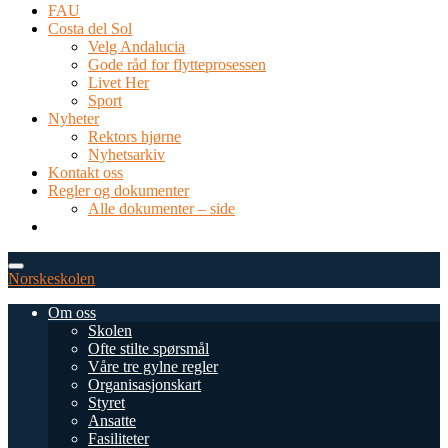
FAU
Costa del Sol
Velg Andalucia
Gode råd for flytteprosessen
Livet Her
Sport
Nyheter
Rektors hjørne
Nyhetsarkiv
Kontakt oss
Regler og dokumenter
Alle dokumenter – side
TEL: 0034 952 577 380
post@dnsmalaga.com
Norskeskolen
Om oss
Skolen
Ofte stilte spørsmål
Våre tre gylne regler
Organisasjonskart
Styret
Ansatte
Fasiliteter