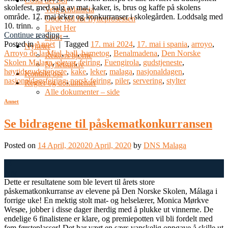
Costa del Sol
skolefest, med salg av mat, kaker, is, brus og kaffe på skolens
Velg Andalucia
område. 17. mai leker og konkurranser i skolegården. Loddsalg med
Gode råd for flytteprosessen
10. trinn.
Livet Her
Continue reading
→
Sport
Posted in
Annet
|
Tagged
17. mai 2024
,
17. mai i spania
,
arroyo
,
Nyheter
Arroyo de la Miel
,
ball
,
barnetog
,
Benalmadena
,
Den Norske
Rektors hjørne
Skolen Malaga
,
elever
,
feiring
,
Fuengirola
,
gudstjeneste
,
Nyhetsarkiv
høytidsgudstjeneste
,
kake
,
leker
,
malaga
,
nasjonaldagen
,
Kontakt oss
nasjonaldagsfeiring
,
norsk feiring
,
piler
,
servering
,
stylter
Regler og dokumenter
Alle dokumenter – side
Annet
Se bidragene til påskematkonkurransen
Posted on
14 April, 2020
20 April, 2020
by
DNS Malaga
14
Apr
Dette er resultatene som ble levert til årets store
påskematkonkurranse av elevene på Den Norske Skolen, Málaga i
forrige uke! En mektig stolt mat- og helselærer, Monica Mørkve
Wesøe, jobber i disse dager iherdig med å plukke ut vinnerne. De
endelige 6 finalistene er klare, og premiepotten vil bli fordelt med
fem førsteplasser! Det har vært en særs vanskelig oppgave å skille ut