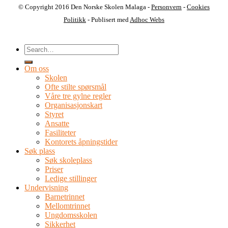
© Copyright 2016 Den Norske Skolen Malaga -
Personvern
-
Cookies
Politikk
- Publisert med
Adhoc Webs
Om oss
Skolen
Ofte stilte spørsmål
Våre tre gylne regler
Organisasjonskart
Styret
Ansatte
Fasiliteter
Kontorets åpningstider
Søk plass
Søk skoleplass
Priser
Ledige stillinger
Undervisning
Barnetrinnet
Mellomtrinnet
Ungdomsskolen
Sikkerhet