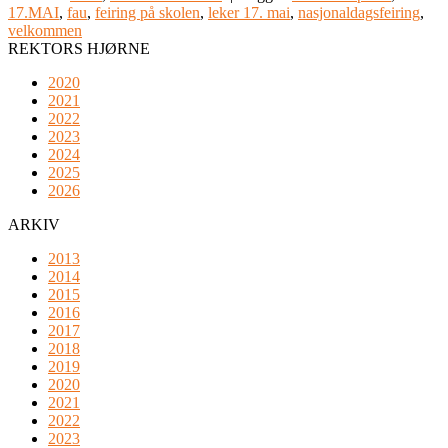
17.MAI
,
fau
,
feiring på skolen
,
leker 17. mai
,
nasjonaldagsfeiring
,
velkommen
REKTORS HJØRNE
2020
2021
2022
2023
2024
2025
2026
ARKIV
2013
2014
2015
2016
2017
2018
2019
2020
2021
2022
2023