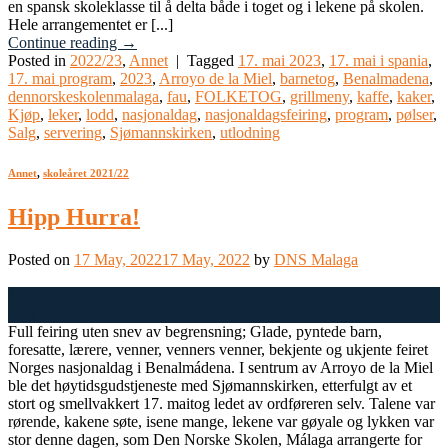
en spansk skoleklasse til å delta både i toget og i lekene på skolen.
Hele arrangementet er [...]
Continue reading
→
Posted in
2022/23
,
Annet
|
Tagged
17. mai 2023
,
17. mai i spania
,
17. mai program
,
2023
,
Arroyo de la Miel
,
barnetog
,
Benalmadena
,
dennorskeskolenmalaga
,
fau
,
FOLKETOG
,
grillmeny
,
kaffe
,
kaker
,
Kjøp
,
leker
,
lodd
,
nasjonaldag
,
nasjonaldagsfeiring
,
program
,
pølser
,
Salg
,
servering
,
Sjømannskirken
,
utlodning
Annet
,
skoleåret 2021/22
Hipp Hurra!
Posted on
17 May, 2022
17 May, 2022
by
DNS Malaga
17
May
Full feiring uten snev av begrensning; Glade, pyntede barn,
foresatte, lærere, venner, venners venner, bekjente og ukjente feiret
Norges nasjonaldag i Benalmádena. I sentrum av Arroyo de la Miel
ble det høytidsgudstjeneste med Sjømannskirken, etterfulgt av et
stort og smellvakkert 17. maitog ledet av ordføreren selv. Talene var
rørende, kakene søte, isene mange, lekene var gøyale og lykken var
stor denne dagen, som Den Norske Skolen, Málaga arrangerte for