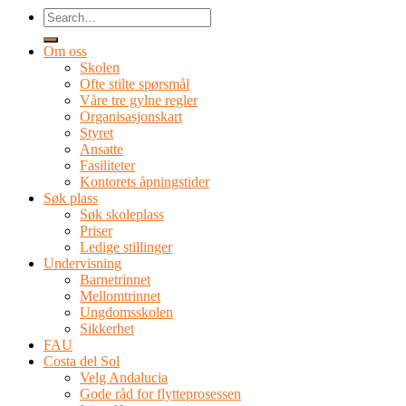
Om oss
Skolen
Ofte stilte spørsmål
Våre tre gylne regler
Organisasjonskart
Styret
Ansatte
Fasiliteter
Kontorets åpningstider
Søk plass
Søk skoleplass
Priser
Ledige stillinger
Undervisning
Barnetrinnet
Mellomtrinnet
Ungdomsskolen
Sikkerhet
FAU
Costa del Sol
Velg Andalucia
Gode råd for flytteprosessen