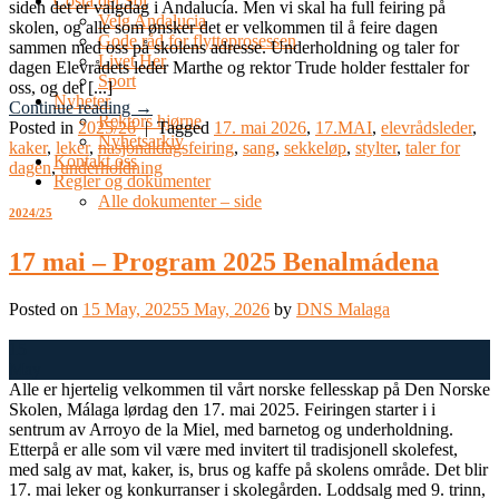
Costa del Sol
siden det er valgdag i Andalucía. Men vi skal ha full feiring på
Velg Andalucia
skolen, og alle som ønsker det er velkommen til å feire dagen
Gode råd for flytteprosessen
sammen med oss på skolens adresse. Underholdning og taler for
Livet Her
dagen Elevrådets leder Marthe og rektor Trude holder festtaler for
Sport
oss, og det [...]
Nyheter
Continue reading
→
Rektors hjørne
Posted in
2025/26
|
Tagged
17. mai 2026
,
17.MAI
,
elevrådsleder
,
Nyhetsarkiv
kaker
,
leker
,
nasjonaldagsfeiring
,
sang
,
sekkeløp
,
stylter
,
taler for
Kontakt oss
dagen
,
underholdning
Regler og dokumenter
Alle dokumenter – side
2024/25
17 mai – Program 2025 Benalmádena
Posted on
15 May, 2025
5 May, 2026
by
DNS Malaga
15
May
Alle er hjertelig velkommen til vårt norske fellesskap på Den Norske
Skolen, Málaga lørdag den 17. mai 2025. Feiringen starter i i
sentrum av Arroyo de la Miel, med barnetog og underholdning.
Etterpå er alle som vil være med invitert til tradisjonell skolefest,
med salg av mat, kaker, is, brus og kaffe på skolens område. Det blir
17. mai leker og konkurranser i skolegården. Loddsalg med 9. trinn,