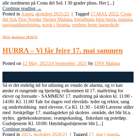
alle nordmenn på Costa del Sol. I 30 grader pluss. Her [...]
Continue reading
→
Posted in
Annet
,
skoleåret 2021/22
|
Tagged
17.MAI
,
2022
,
Costa
del Sol
,
Den Norske Skolen Malaga
,
fotoalbum
,
hipp hurra
,
malaga
,
nasjonaldagsfeiring
,
norsk i Spania
,
verdens beste barneskole
2021
,
skoleåret 2020/21
HURRA – Vi får feire 17. mai sammen
Posted on
12 May, 2021
14 September, 2021
by
DNS Malaga
12
May
Så er det endelig tid for utfasing av estado de alarma, og vi kan
ønske et rungende og hjertelig velkommen til 17. maifeiring for
elever og foresatte - SAMMEN! 17. maifeiring på skolen kl. 11:00 -
14:00: Kl. 11:00 Tale for dagen ved elevråds- leder og rektor, sang
og underholdning med elevene. Ca Kl. 11:30 - 14:00 Lærerne stiller
med forskjellige 17. maidagsleker på skolens område, det blir bl.a.
stylter, gjettekonkurranse, svampekasting, fiskedam og potetløp.
Gudstjeneste Kl. 10:00: Høytidsgudstjeneste blir [...]
Continue reading
→
Posted in
2021
,
skoleåret 2020/21
|
Tagged
17. mai i spania
,