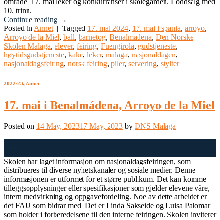
område. 17. mai leker og konkurranser i skolegården. Loddsalg med
10. trinn.
Continue reading
→
Posted in
Annet
|
Tagged
17. mai 2024
,
17. mai i spania
,
arroyo
,
Arroyo de la Miel
,
ball
,
barnetog
,
Benalmadena
,
Den Norske
Skolen Malaga
,
elever
,
feiring
,
Fuengirola
,
gudstjeneste
,
høytidsgudstjeneste
,
kake
,
leker
,
malaga
,
nasjonaldagen
,
nasjonaldagsfeiring
,
norsk feiring
,
piler
,
servering
,
stylter
2022/23
,
Annet
17. mai i Benalmádena, Arroyo de la Miel
Posted on
14 May, 2023
17 May, 2023
by
DNS Malaga
14
May
Skolen har laget informasjon om nasjonaldagsfeiringen, som
distribueres til diverse nyhetskanaler og sosiale medier. Denne
informasjonen er utformet for et større publikum. Det kan komme
tilleggsopplysninger eller spesifikasjoner som gjelder elevene våre,
intern medvirkning og oppgavefordeling. Noe av dette arbeidet er
det FAU som bidrar med. Det er Linda Sakseide og Luisa Palomar
som holder i forberedelsene til den interne feiringen. Skolen inviterer