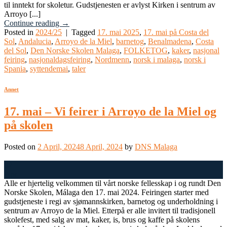
til inntekt for skoletur. Gudstjenesten er avlyst Kirken i sentrum av
Arroyo [...]
Continue reading
→
Posted in
2024/25
|
Tagged
17. mai 2025
,
17. mai på Costa del
Sol
,
Andalucia
,
Arroyo de la Miel
,
barnetog
,
Benalmadena
,
Costa
del Sol
,
Den Norske Skolen Malaga
,
FOLKETOG
,
kaker
,
nasjonal
feiring
,
nasjonaldagsfeiring
,
Nordmenn
,
norsk i malaga
,
norsk i
Spania
,
syttendemai
,
taler
Annet
17. mai – Vi feirer i Arroyo de la Miel og
på skolen
Posted on
2 April, 2024
8 April, 2024
by
DNS Malaga
02
Apr
Alle er hjertelig velkommen til vårt norske fellesskap i og rundt Den
Norske Skolen, Málaga den 17. mai 2024. Feiringen starter med
gudstjeneste i regi av sjømannskirken, barnetog og underholdning i
sentrum av Arroyo de la Miel. Etterpå er alle invitert til tradisjonell
skolefest, med salg av mat, kaker, is, brus og kaffe på skolens