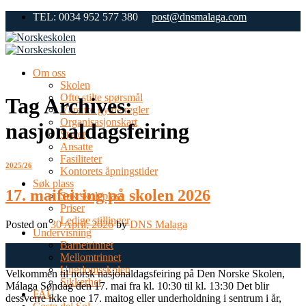
Skip
TEL: 0034 952 577 380
post@dnsmalaga.com
to
content
Om oss
Skolen
Ofte stilte spørsmål
Tag Archives:
Våre tre gylne regler
Organisasjonskart
nasjonaldagsfeiring
Styret
Ansatte
Fasiliteter
2025/26
Kontorets åpningstider
Søk plass
17. maifeiring på skolen 2026
Søk skoleplass
Priser
Ledige stillinger
Posted on
30 April, 2026
by
DNS Malaga
Undervisning
Barnetrinnet
30
Mellomtrinnet
Apr
Ungdomsskolen
Velkommen til norsk nasjonaldagsfeiring på Den Norske Skolen,
Sikkerhet
Málaga Søndag den 17. mai fra kl. 10:30 til kl. 13:30 Det blir
FAU
dessverre ikke noe 17. maitog eller underholdning i sentrum i år,