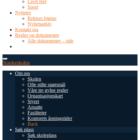
Livet Her
Sport
Nyheter
Rektors hjørne
Nyhetsarkiv
Kontakt oss
Regler og dokumenter
Alle dokumenter – side
TEL: 0034 952 577 380
post@dnsmalaga.com
Norskeskolen
Om oss
Skolen
Ofte stilte spørsmål
Våre tre gylne regler
Organisasjonskart
Styret
Ansatte
Fasiliteter
Kontorets åpningstider
Back
Søk plass
Søk skoleplass