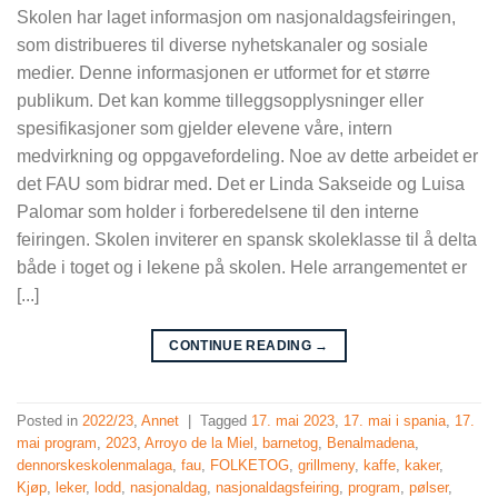
Skolen har laget informasjon om nasjonaldagsfeiringen,
som distribueres til diverse nyhetskanaler og sosiale
medier. Denne informasjonen er utformet for et større
publikum. Det kan komme tilleggsopplysninger eller
spesifikasjoner som gjelder elevene våre, intern
medvirkning og oppgavefordeling. Noe av dette arbeidet er
det FAU som bidrar med. Det er Linda Sakseide og Luisa
Palomar som holder i forberedelsene til den interne
feiringen. Skolen inviterer en spansk skoleklasse til å delta
både i toget og i lekene på skolen. Hele arrangementet er
[...]
CONTINUE READING
→
Posted in
2022/23
,
Annet
|
Tagged
17. mai 2023
,
17. mai i spania
,
17.
mai program
,
2023
,
Arroyo de la Miel
,
barnetog
,
Benalmadena
,
dennorskeskolenmalaga
,
fau
,
FOLKETOG
,
grillmeny
,
kaffe
,
kaker
,
Kjøp
,
leker
,
lodd
,
nasjonaldag
,
nasjonaldagsfeiring
,
program
,
pølser
,