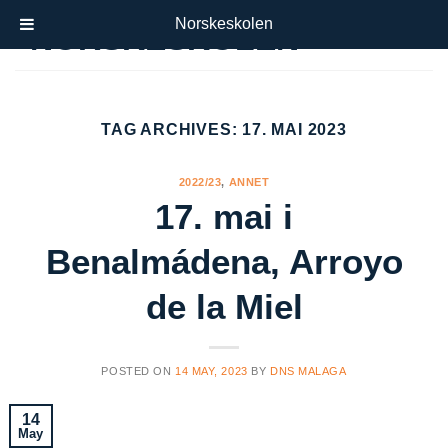
Skip
Norskeskolen
to
content
TAG ARCHIVES:
17. MAI 2023
2022/23
,
ANNET
17. mai i
Benalmádena, Arroyo
de la Miel
POSTED ON
14 MAY, 2023
BY
DNS MALAGA
14
May