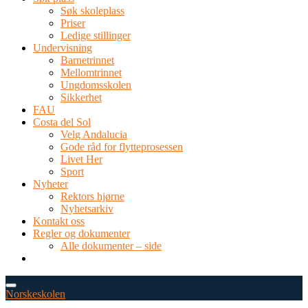
Søk skoleplass
Priser
Ledige stillinger
Undervisning
Barnetrinnet
Mellomtrinnet
Ungdomsskolen
Sikkerhet
FAU
Costa del Sol
Velg Andalucia
Gode råd for flytteprosessen
Livet Her
Sport
Nyheter
Rektors hjørne
Nyhetsarkiv
Kontakt oss
Regler og dokumenter
Alle dokumenter – side
TEL: 0034 952 577 380
post@dnsmalaga.com
Norskeskolen