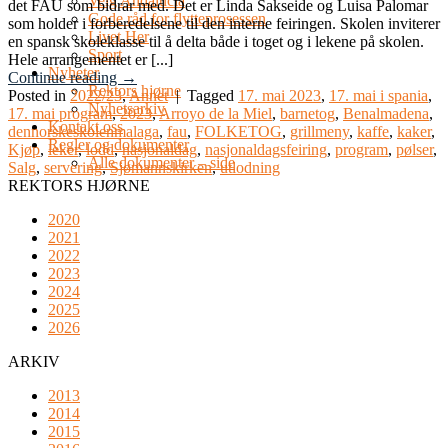
Velg Andalucia
det FAU som bidrar med. Det er Linda Sakseide og Luisa Palomar
Gode råd for flytteprosessen
som holder i forberedelsene til den interne feiringen. Skolen inviterer
Livet Her
en spansk skoleklasse til å delta både i toget og i lekene på skolen.
Sport
Hele arrangementet er [...]
Nyheter
Continue reading
→
Rektors hjørne
Posted in
2022/23
,
Annet
|
Tagged
17. mai 2023
,
17. mai i spania
,
Nyhetsarkiv
17. mai program
,
2023
,
Arroyo de la Miel
,
barnetog
,
Benalmadena
,
Kontakt oss
dennorskeskolenmalaga
,
fau
,
FOLKETOG
,
grillmeny
,
kaffe
,
kaker
,
Regler og dokumenter
Kjøp
,
leker
,
lodd
,
nasjonaldag
,
nasjonaldagsfeiring
,
program
,
pølser
,
Alle dokumenter – side
Salg
,
servering
,
Sjømannskirken
,
utlodning
REKTORS HJØRNE
2020
2021
2022
2023
2024
2025
2026
ARKIV
2013
2014
2015