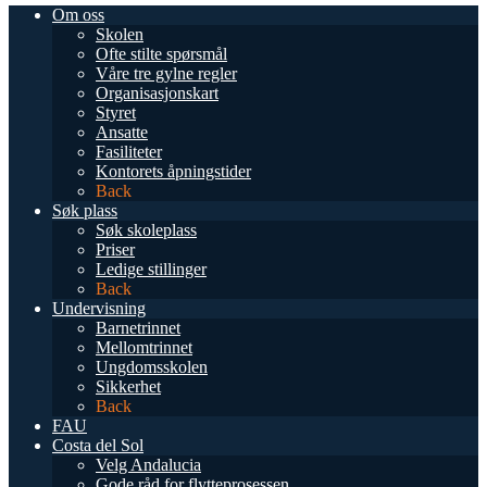
Om oss
Skolen
Ofte stilte spørsmål
Våre tre gylne regler
Organisasjonskart
Styret
Ansatte
Fasiliteter
Kontorets åpningstider
Back
Søk plass
Søk skoleplass
Priser
Ledige stillinger
Back
Undervisning
Barnetrinnet
Mellomtrinnet
Ungdomsskolen
Sikkerhet
Back
FAU
Costa del Sol
Velg Andalucia
Gode råd for flytteprosessen