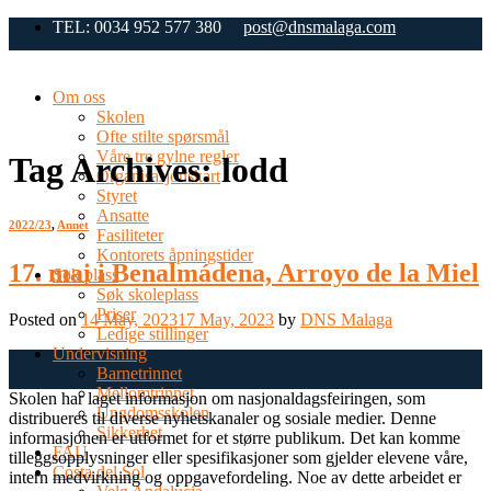
Skip
TEL: 0034 952 577 380
post@dnsmalaga.com
to
content
Om oss
Skolen
Ofte stilte spørsmål
Våre tre gylne regler
Tag Archives:
lodd
Organisasjonskart
Styret
Ansatte
2022/23
,
Annet
Fasiliteter
Kontorets åpningstider
17. mai i Benalmádena, Arroyo de la Miel
Søk plass
Søk skoleplass
Priser
Posted on
14 May, 2023
17 May, 2023
by
DNS Malaga
Ledige stillinger
Undervisning
14
Barnetrinnet
May
Mellomtrinnet
Skolen har laget informasjon om nasjonaldagsfeiringen, som
Ungdomsskolen
distribueres til diverse nyhetskanaler og sosiale medier. Denne
Sikkerhet
informasjonen er utformet for et større publikum. Det kan komme
FAU
tilleggsopplysninger eller spesifikasjoner som gjelder elevene våre,
Costa del Sol
intern medvirkning og oppgavefordeling. Noe av dette arbeidet er