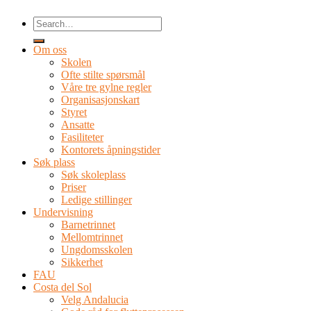
Om oss
Skolen
Ofte stilte spørsmål
Våre tre gylne regler
Organisasjonskart
Styret
Ansatte
Fasiliteter
Kontorets åpningstider
Søk plass
Søk skoleplass
Priser
Ledige stillinger
Undervisning
Barnetrinnet
Mellomtrinnet
Ungdomsskolen
Sikkerhet
FAU
Costa del Sol
Velg Andalucia