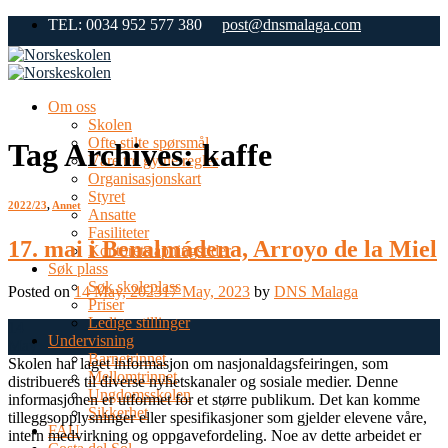
Skip
TEL: 0034 952 577 380
post@dnsmalaga.com
to
content
Om oss
Skolen
Ofte stilte spørsmål
Tag Archives:
kaffe
Våre tre gylne regler
Organisasjonskart
Styret
2022/23
,
Annet
Ansatte
Fasiliteter
17. mai i Benalmádena, Arroyo de la Miel
Kontorets åpningstider
Søk plass
Søk skoleplass
Posted on
14 May, 2023
17 May, 2023
by
DNS Malaga
Priser
Ledige stillinger
14
Undervisning
May
Barnetrinnet
Skolen har laget informasjon om nasjonaldagsfeiringen, som
Mellomtrinnet
distribueres til diverse nyhetskanaler og sosiale medier. Denne
Ungdomsskolen
informasjonen er utformet for et større publikum. Det kan komme
Sikkerhet
tilleggsopplysninger eller spesifikasjoner som gjelder elevene våre,
FAU
intern medvirkning og oppgavefordeling. Noe av dette arbeidet er