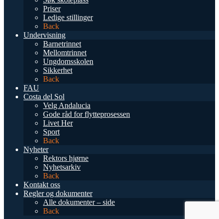
Priser
Ledige stillinger
Back
Undervisning
Barnetrinnet
Mellomtrinnet
Ungdomsskolen
Sikkerhet
Back
FAU
Costa del Sol
Velg Andalucia
Gode råd for flytteprosessen
Livet Her
Sport
Back
Nyheter
Rektors hjørne
Nyhetsarkiv
Back
Kontakt oss
Regler og dokumenter
Alle dokumenter – side
Back