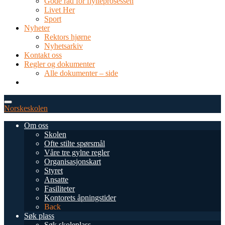
Gode råd for flytteprosessen
Livet Her
Sport
Nyheter
Rektors hjørne
Nyhetsarkiv
Kontakt oss
Regler og dokumenter
Alle dokumenter – side
TEL: 0034 952 577 380
post@dnsmalaga.com
Norskeskolen
Om oss
Skolen
Ofte stilte spørsmål
Våre tre gylne regler
Organisasjonskart
Styret
Ansatte
Fasiliteter
Kontorets åpningstider
Back
Søk plass
Søk skoleplass