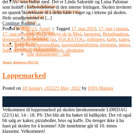
Costa del Sol
det FAU som bidrar med. Det er Linda Sakseide og Luisa Palomar
Velg Andalucia
som holder i forberedelsene til den interne feiringen. Skolen inviterer
Gode råd for flytteprosessen
en spansk skoleklasse til å delta både i toget og i lekene på skolen.
Livet Her
Hele arrangementet er [...]
Sport
Continue reading
→
Nyheter
Posted in
2022/23
,
Annet
|
Tagged
17. mai 2023
,
17. mai i spania
,
Rektors hjørne
17. mai program
,
2023
,
Arroyo de la Miel
,
barnetog
,
Benalmadena
,
Nyhetsarkiv
dennorskeskolenmalaga
,
fau
,
FOLKETOG
,
grillmeny
,
kaffe
,
kaker
,
Kontakt oss
Kjøp
,
leker
,
lodd
,
nasjonaldag
,
nasjonaldagsfeiring
,
program
,
pølser
,
Regler og dokumenter
Salg
,
servering
,
Sjømannskirken
,
utlodning
Alle dokumenter – side
Annet
,
skoleåret 2021/22
Loppemarked
Posted on
18 January, 2022
25 May, 2022
by
DNS Malaga
18
Jan
Velkommen til loppemarked på skolen førstkommende LØRDAG
(22/1) kl. 14 - 18. PS: Det blir alt fra bøker til ballkjoler. Det vil også
bli salg av kaker, pizzaboller, brus og kaffe. Du trenger ikke å ha
barn på skolen for å komme! Alle inntektene går til 10. trinns
klassetur. Velkommen!