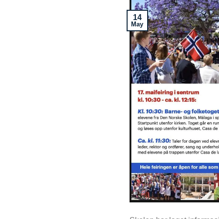
14
May