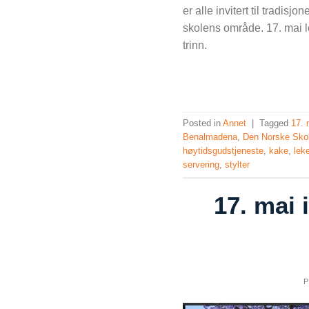
er alle invitert til tradisj
skolens område. 17. mai 
trinn.
Posted in
Annet
|
Tagged
17. 
Benalmadena
,
Den Norske Sko
høytidsgudstjeneste
,
kake
,
leke
servering
,
stylter
17. mai