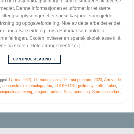
jon om nasjonaldagsfeiringen, som distribueres til diverse
medier. Denne informasjonen er utformet for et større
illeggsopplysninger eller spesifikasjoner som gjelder
irkning og oppgavefordeling. Noe av dette arbeidet er det
er Linda Sakseide og Luisa Palomar som holder i
erne feiringen. Skolen inviterer en spansk skoleklasse til å
kene på skolen. Hele arrangementet er [...]
CONTINUE READING
→
gged
17. mai 2023
,
17. mai i spania
,
17. mai program
,
2023
,
Arroyo de
a
,
dennorskeskolenmalaga
,
fau
,
FOLKETOG
,
grillmeny
,
kaffe
,
kaker
,
nasjonaldagsfeiring
,
program
,
pølser
,
Salg
,
servering
,
Sjømannskirken
,