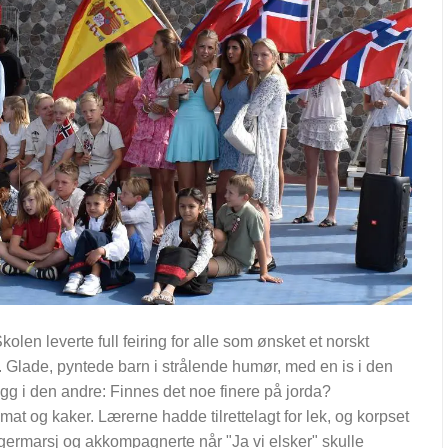
kolen leverte full feiring for alle som ønsket et norskt
. Glade, pyntede barn i strålende humør, med en is i den
agg i den andre: Finnes det noe finere på jorda?
 mat og kaker. Lærerne hadde tilrettelagt for lek, og korpset
ermarsj og akkompagnerte når "Ja vi elsker" skulle