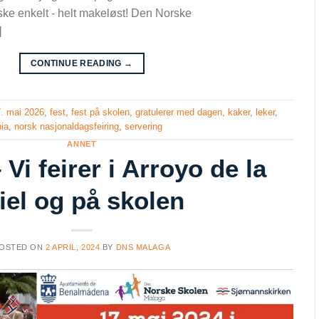
ske enkelt - helt makeløst! Den Norske
]
CONTINUE READING
→
. mai 2026
,
fest
,
fest på skolen
,
gratulerer med dagen
,
kaker
,
leker
,
nia
,
norsk nasjonaldagsfeiring
,
servering
ANNET
 Vi feirer i Arroyo de la
iel og på skolen
OSTED ON
2 APRIL, 2024
BY
DNS MALAGA