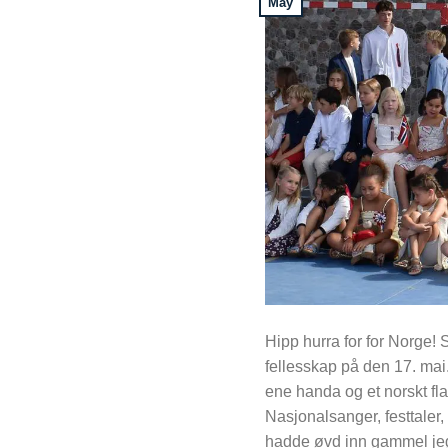
May
Hipp hurra for for Norge! S
fellesskap på den 17. mai
ene handa og et norskt fl
Nasjonalsanger, festtaler,
hadde øvd inn gammel jeg