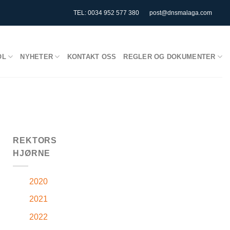
TEL: 0034 952 577 380
post@dnsmalaga.com
OL
NYHETER
KONTAKT OSS
REGLER OG DOKUMENTER
REKTORS
HJØRNE
2020
2021
2022