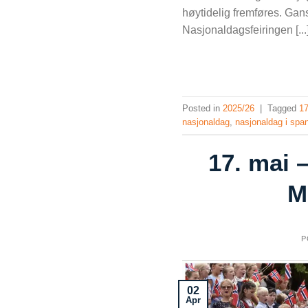
høytidelig fremføres. Gan
Nasjonaldagsfeiringen [...
Posted in
2025/26
|
Tagged
17
nasjonaldag
,
nasjonaldag i spa
17. mai –
M
P
02
Apr