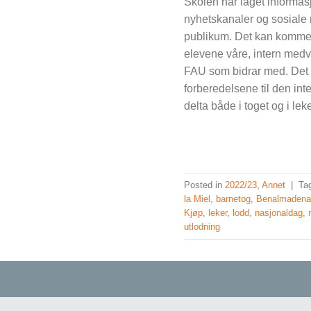
Skolen har laget informas
nyhetskanaler og sosiale 
publikum. Det kan komme t
elevene våre, intern medv
FAU som bidrar med. Det 
forberedelsene til den int
delta både i toget og i le
Posted in
2022/23
,
Annet
|
Ta
la Miel
,
barnetog
,
Benalmaden
Kjøp
,
leker
,
lodd
,
nasjonaldag
,
utlodning