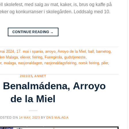
onell skolefest, med salg av mat, kaker, is, brus og kaffe på
leker og konkurranser i skolegården. Loddsalg med 10.
CONTINUE READING
→
mai 2024
,
17. mai i spania
,
arroyo
,
Arroyo de la Miel
,
ball
,
barnetog
,
len Malaga
,
elever
,
feiring
,
Fuengirola
,
gudstjeneste
,
r
,
malaga
,
nasjonaldagen
,
nasjonaldagsfeiring
,
norsk feiring
,
piler
,
2022/23
,
ANNET
 i Benalmádena, Arroyo
de la Miel
POSTED ON
14 MAY, 2023
BY
DNS MALAGA