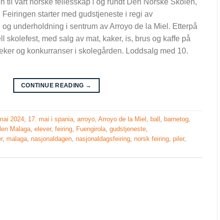
n til vårt norske fellesskap i og rundt Den Norske Skolen,
Feiringen starter med gudstjeneste i regi av
og underholdning i sentrum av Arroyo de la Miel. Etterpå
onell skolefest, med salg av mat, kaker, is, brus og kaffe på
leker og konkurranser i skolegården. Loddsalg med 10.
CONTINUE READING
→
mai 2024
,
17. mai i spania
,
arroyo
,
Arroyo de la Miel
,
ball
,
barnetog
,
len Malaga
,
elever
,
feiring
,
Fuengirola
,
gudstjeneste
,
r
,
malaga
,
nasjonaldagen
,
nasjonaldagsfeiring
,
norsk feiring
,
piler
,