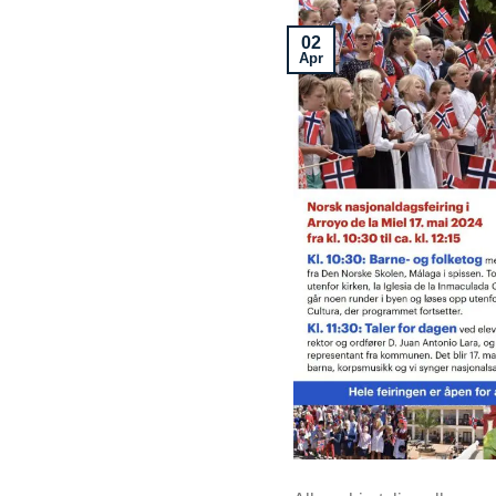
02
Apr