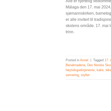
Alle er hjertelig velkomme
Málaga den 17. mai 2024. 
sjømannskirken, barnetog 
er alle invitert til tradisj
skolens område. 17. mai 
trinn.
Posted in
Annet
|
Tagged
17. 
Benalmadena
,
Den Norske Sko
høytidsgudstjeneste
,
kake
,
leke
servering
,
stylter