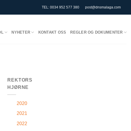
TEL: 0034 952 577 380
post@dnsmalaga.com
OL
NYHETER
KONTAKT OSS
REGLER OG DOKUMENTER
REKTORS
HJØRNE
2020
2021
2022