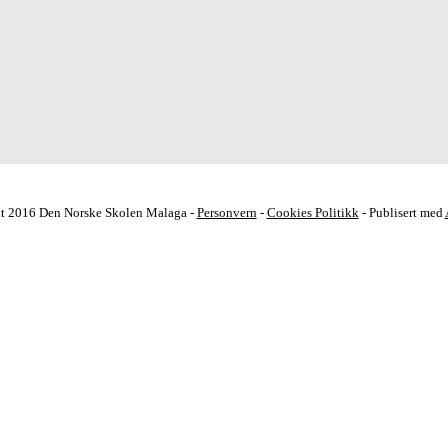
t 2016 Den Norske Skolen Malaga -
Personvern
-
Cookies Politikk
- Publisert med