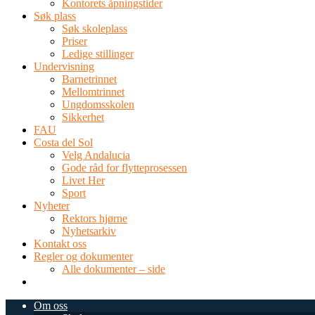
Kontorets åpningstider
Søk plass
Søk skoleplass
Priser
Ledige stillinger
Undervisning
Barnetrinnet
Mellomtrinnet
Ungdomsskolen
Sikkerhet
FAU
Costa del Sol
Velg Andalucia
Gode råd for flytteprosessen
Livet Her
Sport
Nyheter
Rektors hjørne
Nyhetsarkiv
Kontakt oss
Regler og dokumenter
Alle dokumenter – side
TEL: 0034 952 577 380
post@dnsmalaga.com
Om oss