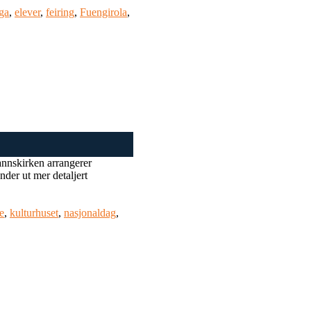
ga
,
elever
,
feiring
,
Fuengirola
,
mannskirken arrangerer
nder ut mer detaljert
e
,
kulturhuset
,
nasjonaldag
,