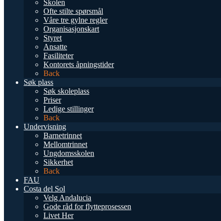
Skolen
Ofte stilte spørsmål
Våre tre gylne regler
Organisasjonskart
Styret
Ansatte
Fasiliteter
Kontorets åpningstider
Back
Søk plass
Søk skoleplass
Priser
Ledige stillinger
Back
Undervisning
Barnetrinnet
Mellomtrinnet
Ungdomsskolen
Sikkerhet
Back
FAU
Costa del Sol
Velg Andalucia
Gode råd for flytteprosessen
Livet Her