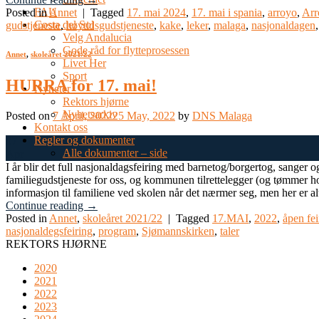
FAU
Posted in
Annet
|
Tagged
17. mai 2024
,
17. mai i spania
,
arroyo
,
Arr
Costa del Sol
gudstjeneste
,
høytidsgudstjeneste
,
kake
,
leker
,
malaga
,
nasjonaldagen
Velg Andalucia
Gode råd for flytteprosessen
Annet
,
skoleåret 2021/22
Livet Her
Sport
HURRA for 17. mai!
Nyheter
Rektors hjørne
Nyhetsarkiv
Posted on
7 April, 2022
25 May, 2022
by
DNS Malaga
Kontakt oss
Regler og dokumenter
07
Alle dokumenter – side
Apr
I år blir det full nasjonaldagsfeiring med barnetog/borgertog, sanger 
familiegudstjeneste for oss, og kommunen tilrettelegger (og tømmer hov
informasjon til familiene ved skolen når det nærmer seg, men her er alt
Continue reading
→
Posted in
Annet
,
skoleåret 2021/22
|
Tagged
17.MAI
,
2022
,
åpen fei
nasjonaldegsfeiring
,
program
,
Sjømannskirken
,
taler
REKTORS HJØRNE
2020
2021
2022
2023