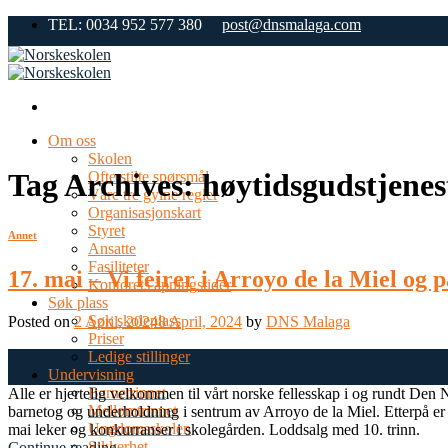
Skip
TEL: 0034 952 577 380
post@dnsmalaga.com
to
content
Om oss
Skolen
Tag Archives:
høytidsgudstjenes
Ofte stilte spørsmål
Våre tre gylne regler
Organisasjonskart
Styret
Annet
Ansatte
Fasiliteter
17. mai – Vi feirer i Arroyo de la Miel og 
Kontorets åpningstider
Søk plass
Søk skoleplass
Posted on
2 April, 2024
8 April, 2024
by
DNS Malaga
Priser
Ledige stillinger
02
Undervisning
Apr
Barnetrinnet
Alle er hjertelig velkommen til vårt norske fellesskap i og rundt Den
Mellomtrinnet
barnetog og underholdning i sentrum av Arroyo de la Miel. Etterpå er all
Ungdomsskolen
mai leker og konkurranser i skolegården. Loddsalg med 10. trinn.
Sikkerhet
Continue reading
→