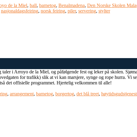
oyo de la Miel
,
ball
,
barnetog
,
Benalmadena
,
Den Norske Skolen Mala
,
nasjonaldagsfeiring
,
norsk feiring
,
piler
,
servering
,
stylter
og taler i Arroyo de la Miel, og påfølgende fest og leker på skolen. Sjø
edgaten for trafikk) slik at vi kan marsjere, synge og rope hurra. Vi se
så det offisielle programmet. Hjertelig velkommen til alle!
ring
,
arrangement
,
barnetog
,
borgertog
,
det blå treet
,
høytidsgudstjenest