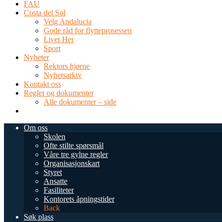
FAU
Costa del Sol
Velg Andalucia
Gode råd for flytteprosessen
Livet Her
Sport
Nyheter
Rektors hjørne
Nyhetsarkiv
Kontakt oss
Regler og dokumenter
Alle dokumenter – side
TEL: 0034 952 577 380
post@dnsmalaga.com
Om oss
Skolen
Ofte stilte spørsmål
Våre tre gylne regler
Organisasjonskart
Styret
Ansatte
Fasiliteter
Kontorets åpningstider
Back
Søk plass