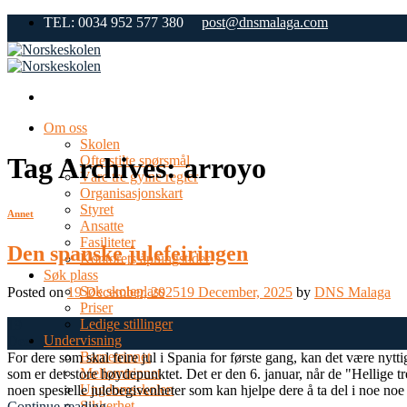
Skip
TEL: 0034 952 577 380
post@dnsmalaga.com
to
content
Om oss
Skolen
Tag Archives:
arroyo
Ofte stilte spørsmål
Våre tre gylne regler
Organisasjonskart
Styret
Annet
Ansatte
Fasiliteter
Den spanske julefeiringen
Kontorets åpningstider
Søk plass
Søk skoleplass
Posted on
19 December, 2025
19 December, 2025
by
DNS Malaga
Priser
Ledige stillinger
19
Undervisning
Dec
Barnetrinnet
For dere som skal feire jul i Spania for første gang, kan det være nytt
Mellomtrinnet
som er det store høydepunktet. Det er den 6. januar, når de "Hellige
Ungdomsskolen
noen spesielle julebegivenheter som kan hjelpe dere å ta del i noe noe
Sikkerhet
Continue reading
→