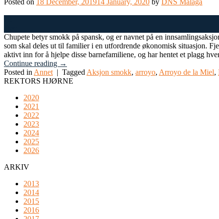
Posted on
18 December, 2019
14 January, 2020
by
DNS Malaga
18
Dec
Chupete betyr smokk på spansk, og er navnet på en innsamlingsaksjon a
som skal deles ut til familier i en utfordrende økonomisk situasjon. Fje
aktivt inn for å hjelpe disse barnefamiliene, og har hentet et plagg hver fr
Continue reading
→
Posted in
Annet
|
Tagged
Aksjon smokk
,
arroyo
,
Arroyo de la Miel
,
REKTORS HJØRNE
2020
2021
2022
2023
2024
2025
2026
ARKIV
2013
2014
2015
2016
2017