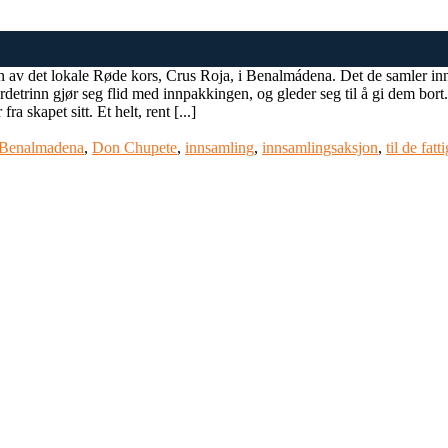
v det lokale Røde kors, Crus Roja, i Benalmádena. Det de samler inn, e
rdetrinn gjør seg flid med innpakkingen, og gleder seg til å gi dem bort.
a skapet sitt. Et helt, rent [...]
Benalmadena
,
Don Chupete
,
innsamling
,
innsamlingsaksjon
,
til de fatt