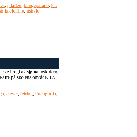
tes
,
julaften
,
kongeparade
,
lek
k julefeiring
,
uskyld
neste i regi av sjømannskirken,
g kaffe på skolens område. 17.
ga
,
elever
,
feiring
,
Fuengirola
,