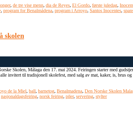
konger
,
de tre vise menn
,
dia de Reyes
,
El Gordo
,
første juledag
,
Inocen
e
,
program for Benalmádena
,
program i Arroyo
,
Santos Inocentes
,
spans
på skolen
 Norske Skolen, Málaga den 17. mai 2024. Feiringen starter med gudstje
e invitert til tradisjonell skolefest, med salg av mat, kaker, is, brus o
oyo de la Miel
,
ball
,
barnetog
,
Benalmadena
,
Den Norske Skolen Mala
,
nasjonaldagsfeiring
,
norsk feiring
,
piler
,
servering
,
stylter