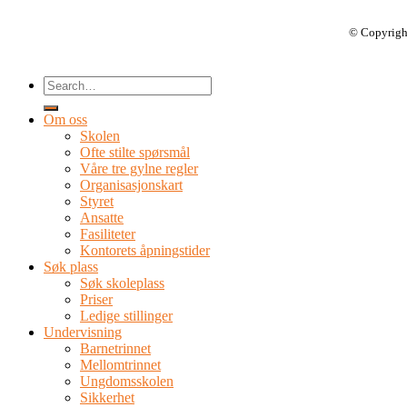
© Copyrigh
Om oss
Skolen
Ofte stilte spørsmål
Våre tre gylne regler
Organisasjonskart
Styret
Ansatte
Fasiliteter
Kontorets åpningstider
Søk plass
Søk skoleplass
Priser
Ledige stillinger
Undervisning
Barnetrinnet
Mellomtrinnet
Ungdomsskolen
Sikkerhet