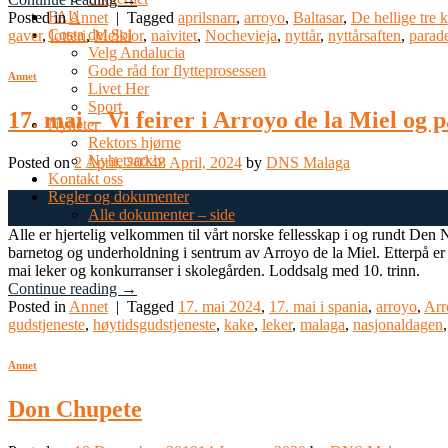
FAU
Posted in
Annet
|
Tagged
aprilsnarr
,
arroyo
,
Baltasar
,
De hellige tre 
Costa del Sol
gaver
,
lotteri
,
Melkior
,
naivitet
,
Nochevieja
,
nyttår
,
nyttårsaften
,
parad
Velg Andalucia
Gode råd for flytteprosessen
Annet
Livet Her
Sport
17. mai – Vi feirer i Arroyo de la Miel og 
Nyheter
Rektors hjørne
Nyhetsarkiv
Posted on
2 April, 2024
8 April, 2024
by
DNS Malaga
Kontakt oss
Regler og dokumenter
02
Alle dokumenter – side
Apr
Alle er hjertelig velkommen til vårt norske fellesskap i og rundt Den
barnetog og underholdning i sentrum av Arroyo de la Miel. Etterpå er all
mai leker og konkurranser i skolegården. Loddsalg med 10. trinn.
Continue reading
→
Posted in
Annet
|
Tagged
17. mai 2024
,
17. mai i spania
,
arroyo
,
Arr
gudstjeneste
,
høytidsgudstjeneste
,
kake
,
leker
,
malaga
,
nasjonaldagen
Annet
Don Chupete