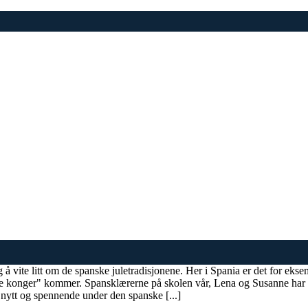
ig å vite litt om de spanske juletradisjonene. Her i Spania er det for ek
 tre konger" kommer. Spansklærerne på skolen vår, Lena og Susanne har s
 nytt og spennende under den spanske [...]