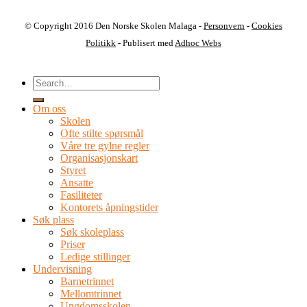
© Copyright 2016 Den Norske Skolen Malaga -
Personvern
-
Cookies
Politikk
- Publisert med
Adhoc Webs
Om oss
Skolen
Ofte stilte spørsmål
Våre tre gylne regler
Organisasjonskart
Styret
Ansatte
Fasiliteter
Kontorets åpningstider
Søk plass
Søk skoleplass
Priser
Ledige stillinger
Undervisning
Barnetrinnet
Mellomtrinnet
Ungdomsskolen