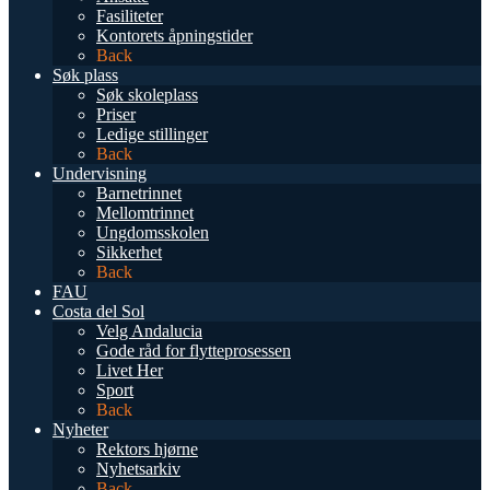
Fasiliteter
Kontorets åpningstider
Back
Søk plass
Søk skoleplass
Priser
Ledige stillinger
Back
Undervisning
Barnetrinnet
Mellomtrinnet
Ungdomsskolen
Sikkerhet
Back
FAU
Costa del Sol
Velg Andalucia
Gode råd for flytteprosessen
Livet Her
Sport
Back
Nyheter
Rektors hjørne
Nyhetsarkiv
Back