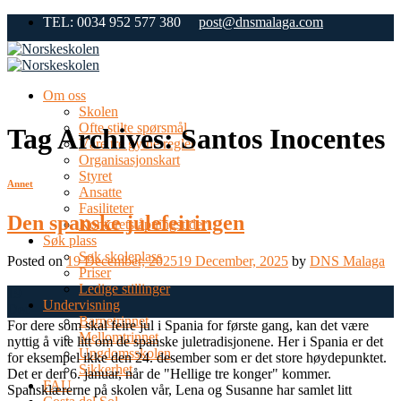
Skip
TEL: 0034 952 577 380
post@dnsmalaga.com
to
content
Om oss
Skolen
Ofte stilte spørsmål
Tag Archives:
Santos Inocentes
Våre tre gylne regler
Organisasjonskart
Styret
Annet
Ansatte
Fasiliteter
Den spanske julefeiringen
Kontorets åpningstider
Søk plass
Søk skoleplass
Posted on
19 December, 2025
19 December, 2025
by
DNS Malaga
Priser
Ledige stillinger
19
Undervisning
Dec
Barnetrinnet
For dere som skal feire jul i Spania for første gang, kan det være
Mellomtrinnet
nyttig å vite litt om de spanske juletradisjonene. Her i Spania er det
Ungdomsskolen
for eksempel ikke den 24. desember som er det store høydepunktet.
Sikkerhet
Det er den 6. januar, når de "Hellige tre konger" kommer.
FAU
Spansklærerne på skolen vår, Lena og Susanne har samlet litt