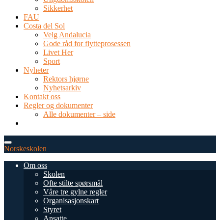
Sikkerhet
FAU
Costa del Sol
Velg Andalucia
Gode råd for flytteprosessen
Livet Her
Sport
Nyheter
Rektors hjørne
Nyhetsarkiv
Kontakt oss
Regler og dokumenter
Alle dokumenter – side
TEL: 0034 952 577 380
post@dnsmalaga.com
Norskeskolen
Om oss
Skolen
Ofte stilte spørsmål
Våre tre gylne regler
Organisasjonskart
Styret
Ansatte