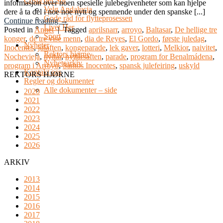
Costa del Sol
informasjon over noen spesielle julebegivenheter som kan hjelpe
Velg Andalucia
dere å ta del i noe noe nytt og spennende under den spanske [...]
Gode råd for flytteprosessen
Continue reading
→
Livet Her
Posted in
Annet
|
Tagged
aprilsnarr
,
arroyo
,
Baltasar
,
De hellige tre
Sport
konger
,
de tre vise menn
,
dia de Reyes
,
El Gordo
,
første juledag
,
Nyheter
Inocentes
,
julaften
,
kongeparade
,
lek gaver
,
lotteri
,
Melkior
,
naivitet
,
Rektors hjørne
Nochevieja
,
nyttår
,
nyttårsaften
,
parade
,
program for Benalmádena
,
Nyhetsarkiv
program i Arroyo
,
Santos Inocentes
,
spansk julefeiring
,
uskyld
Kontakt oss
REKTORS HJØRNE
Regler og dokumenter
Alle dokumenter – side
2020
2021
2022
2023
2024
2025
2026
ARKIV
2013
2014
2015
2016
2017