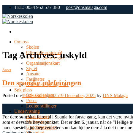
Skip
TEL: 0034 952 577 380
post@dnsmalaga.com
to
content
Om oss
Skolen
Tag Archives:
uskyld
Ofte stilte spørsmål
Våre tre gylne regler
Organisasjonskart
Styret
Annet
Ansatte
Fasiliteter
Den spanske julefeiringen
Kontorets åpningstider
Søk plass
Søk skoleplass
Posted on
19 December, 2025
19 December, 2025
by
DNS Malaga
Priser
Ledige stillinger
19
Undervisning
Dec
Barnetrinnet
For dere som skal feire jul i Spania for første gang, kan det være nytt
Mellomtrinnet
som er det store høydepunktet. Det er den 6. januar, når de "Hellige
Ungdomsskolen
noen spesielle julebegivenheter som kan hjelpe dere å ta del i noe noe
Sikkerhet
Continue reading
→