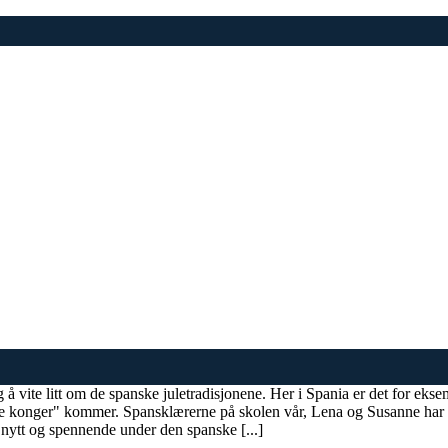
ig å vite litt om de spanske juletradisjonene. Her i Spania er det for ek
 tre konger" kommer. Spansklærerne på skolen vår, Lena og Susanne har s
 nytt og spennende under den spanske [...]