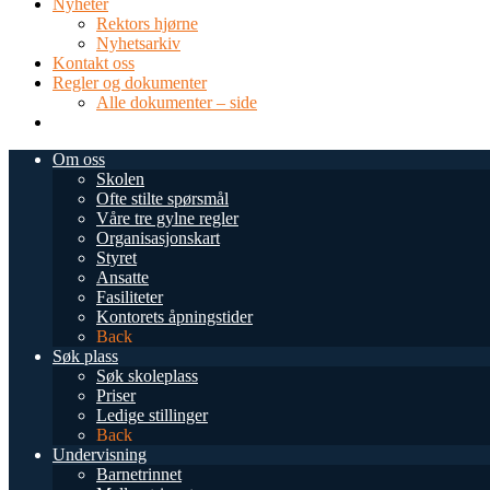
Nyheter
Rektors hjørne
Nyhetsarkiv
Kontakt oss
Regler og dokumenter
Alle dokumenter – side
TEL: 0034 952 577 380
post@dnsmalaga.com
Om oss
Skolen
Ofte stilte spørsmål
Våre tre gylne regler
Organisasjonskart
Styret
Ansatte
Fasiliteter
Kontorets åpningstider
Back
Søk plass
Søk skoleplass
Priser
Ledige stillinger
Back
Undervisning
Barnetrinnet