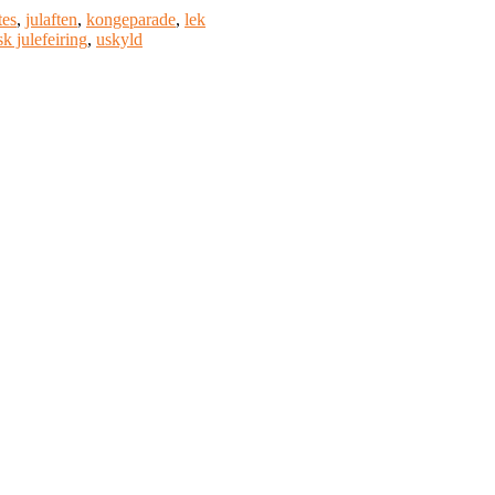
tes
,
julaften
,
kongeparade
,
lek
k julefeiring
,
uskyld