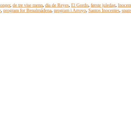
konger
,
de tre vise menn
,
dia de Reyes
,
El Gordo
,
første juledag
,
Inocen
e
,
program for Benalmádena
,
program i Arroyo
,
Santos Inocentes
,
spans