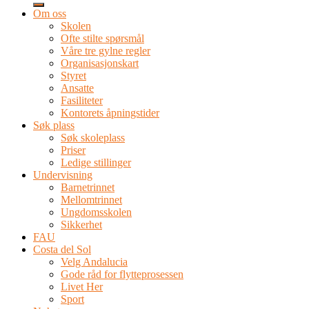
Om oss
Skolen
Ofte stilte spørsmål
Våre tre gylne regler
Organisasjonskart
Styret
Ansatte
Fasiliteter
Kontorets åpningstider
Søk plass
Søk skoleplass
Priser
Ledige stillinger
Undervisning
Barnetrinnet
Mellomtrinnet
Ungdomsskolen
Sikkerhet
FAU
Costa del Sol
Velg Andalucia
Gode råd for flytteprosessen
Livet Her
Sport