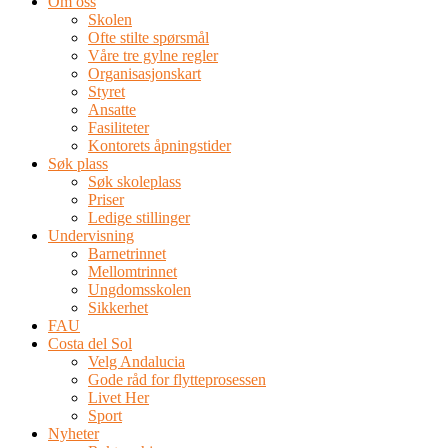
Om oss
Skolen
Ofte stilte spørsmål
Våre tre gylne regler
Organisasjonskart
Styret
Ansatte
Fasiliteter
Kontorets åpningstider
Søk plass
Søk skoleplass
Priser
Ledige stillinger
Undervisning
Barnetrinnet
Mellomtrinnet
Ungdomsskolen
Sikkerhet
FAU
Costa del Sol
Velg Andalucia
Gode råd for flytteprosessen
Livet Her
Sport
Nyheter