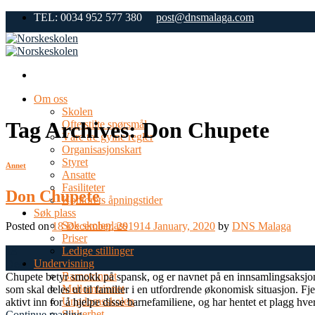
Skip
TEL: 0034 952 577 380
post@dnsmalaga.com
to
content
Om oss
Skolen
Tag Archives:
Don Chupete
Ofte stilte spørsmål
Våre tre gylne regler
Organisasjonskart
Styret
Annet
Ansatte
Fasiliteter
Don Chupete
Kontorets åpningstider
Søk plass
Søk skoleplass
Posted on
18 December, 2019
14 January, 2020
by
DNS Malaga
Priser
Ledige stillinger
18
Undervisning
Dec
Barnetrinnet
Chupete betyr smokk på spansk, og er navnet på en innsamlingsaksjon a
Mellomtrinnet
som skal deles ut til familier i en utfordrende økonomisk situasjon. Fje
Ungdomsskolen
aktivt inn for å hjelpe disse barnefamiliene, og har hentet et plagg hver fr
Sikkerhet
Continue reading
→