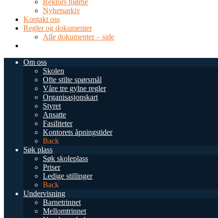
Rektors hjørne
Nyhetsarkiv
Kontakt oss
Regler og dokumenter
Alle dokumenter – side
TEL: 0034 952 577 380
post@dnsmalaga.com
Om oss
Skolen
Ofte stilte spørsmål
Våre tre gylne regler
Organisasjonskart
Styret
Ansatte
Fasiliteter
Kontorets åpningstider
Back
Søk plass
Søk skoleplass
Priser
Ledige stillinger
Back
Undervisning
Barnetrinnet
Mellomtrinnet