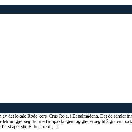
v det lokale Røde kors, Crus Roja, i Benalmádena. Det de samler inn, e
rdetrinn gjør seg flid med innpakkingen, og gleder seg til å gi dem bort.
a skapet sitt. Et helt, rent [...]