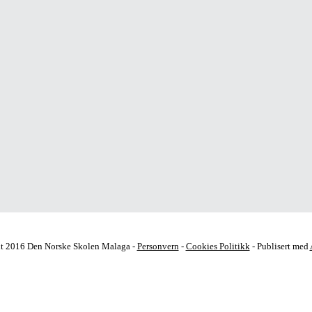
t 2016 Den Norske Skolen Malaga -
Personvern
-
Cookies Politikk
- Publisert med