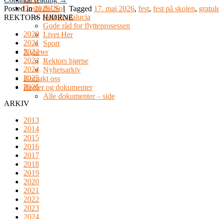
Costa del Sol
Posted in
2025/26
|
Tagged
17. mai 2026
,
fest
,
fest på skolen
,
gratul
Velg Andalucia
REKTORS HJØRNE
Gode råd for flytteprosessen
2020
Livet Her
2021
Sport
2022
Nyheter
2023
Rektors hjørne
2024
Nyhetsarkiv
2025
Kontakt oss
2026
Regler og dokumenter
Alle dokumenter – side
ARKIV
2013
2014
2015
2016
2017
2018
2019
2020
2021
2022
2023
2024