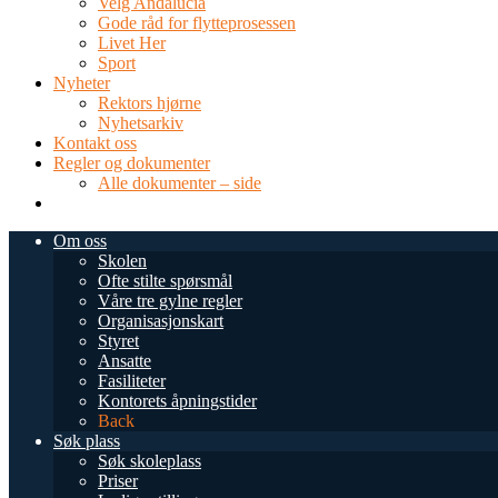
Velg Andalucia
Gode råd for flytteprosessen
Livet Her
Sport
Nyheter
Rektors hjørne
Nyhetsarkiv
Kontakt oss
Regler og dokumenter
Alle dokumenter – side
TEL: 0034 952 577 380
post@dnsmalaga.com
Om oss
Skolen
Ofte stilte spørsmål
Våre tre gylne regler
Organisasjonskart
Styret
Ansatte
Fasiliteter
Kontorets åpningstider
Back
Søk plass
Søk skoleplass
Priser