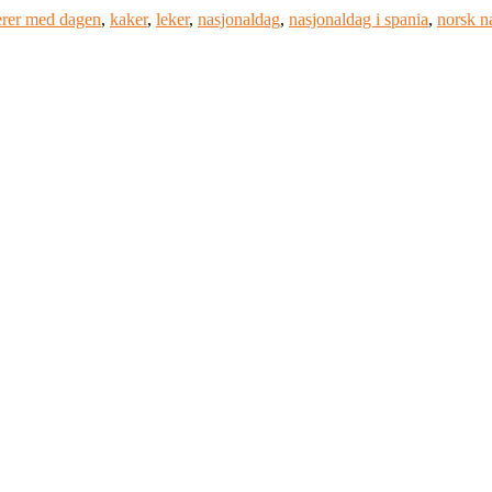
erer med dagen
,
kaker
,
leker
,
nasjonaldag
,
nasjonaldag i spania
,
norsk n