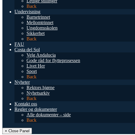
Ledige stillinger
Back
Undervisning
Barnetrinnet
Mellomtrinnet
Ungdomsskolen
Sikkerhet
Back
FAU
Costa del Sol
Velg Andalucia
Gode råd for flytteprosessen
Livet Her
Sport
Back
Nyheter
Rektors hjørne
Nyhetsarkiv
Back
Kontakt oss
Regler og dokumenter
Alle dokumenter – side
Back
× Close Panel