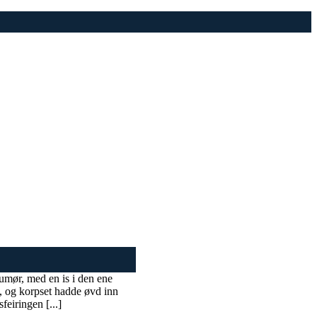
humør, med en is i den ene
ek, og korpset hadde øvd inn
eiringen [...]