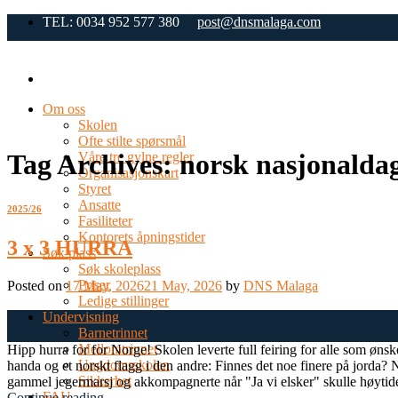
Skip
TEL: 0034 952 577 380
post@dnsmalaga.com
to
content
Om oss
Skolen
Ofte stilte spørsmål
Tag Archives:
norsk nasjonaldag
Våre tre gylne regler
Organisasjonskart
Styret
Ansatte
2025/26
Fasiliteter
Kontorets åpningstider
3 x 3 HURRA
Søk plass
Søk skoleplass
Priser
Posted on
17 May, 2026
21 May, 2026
by
DNS Malaga
Ledige stillinger
Undervisning
17
Barnetrinnet
May
Mellomtrinnet
Hipp hurra for for Norge! Skolen leverte full feiring for alle som ønsk
Ungdomsskolen
handa og et norskt flagg i den andre: Finnes det noe finere på jorda? N
Sikkerhet
gammel jegermarsj og akkompagnerte når "Ja vi elsker" skulle høytide
FAU
Continue reading
→