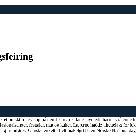
sfeiring
et et norskt fellesskap på den 17. mai. Glade, pyntede barn i strålende 
asjonalsanger, festtaler, mat og kaker. Lærerne hadde tilrettelagt for l
lig fremføres. Ganske enkelt - helt makeløst! Den Norske Nasjonaldagsf