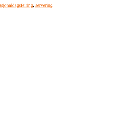
asjonaldagsfeiring
,
servering