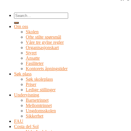
Om oss
Skolen
Ofte stilte spørsmål
Våre tre gylne regler
Organisasjonskart
Styret
Ansatte
Fasiliteter
Kontorets åpningstider
Søk plass
Søk skoleplass
Priser
Ledige stillinger
Undervisning
Barnetrinnet
Mellomtrinnet
Ungdomsskolen
Sikkerhet
FAU
Costa del Sol