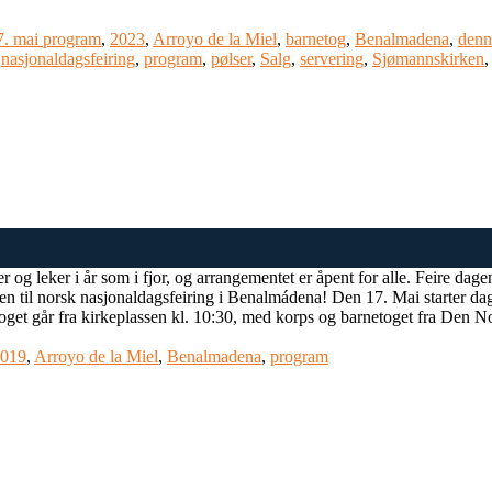
7. mai program
,
2023
,
Arroyo de la Miel
,
barnetog
,
Benalmadena
,
denn
,
nasjonaldagsfeiring
,
program
,
pølser
,
Salg
,
servering
,
Sjømannskirken
er og leker i år som i fjor, og arrangementet er åpent for alle. Feire d
en til norsk nasjonaldagsfeiring i Benalmádena! Den 17. Mai starter d
oget går fra kirkeplassen kl. 10:30, med korps og barnetoget fra Den Nor
019
,
Arroyo de la Miel
,
Benalmadena
,
program