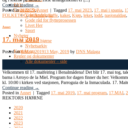
FAU
Continue reading
→
Costa del Sol
Posted in
2022/23
,
Annet
|
Tagged
17. mai 2023
,
17. mai i spania
,
1
Velg Andalucia
FOLKETOG
,
grillmeny
,
kaffe
,
kaker
,
Kjøp
,
leker
,
lodd
,
nasjonaldag
Gode råd for flytteprosessen
Livet Her
Annet
Sport
Nyheter
17. mai 2019
Rektors hjørne
Nyhetsarkiv
Kontakt oss
Posted on
6 May, 2019
13 May, 2019
by
DNS Malaga
Regler og dokumenter
Alle dokumenter – side
06
May
Velkommen til 17. maifeiring i Benalmádena! Det blir 17. mai tog, tal
barna i Arroyo de la Miel. Program for dagen finner du her: Velkomm
kl. 10:00 i kirken ved stasjonen, Parroguia de la Inmaculada. 17. Mait
Continue reading
→
Posted in
Annet
|
Tagged
17. mai 2019
,
17. mai program
,
17.MAI
,
2
REKTORS HJØRNE
2020
2021
2022
2023