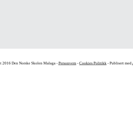
t 2016 Den Norske Skolen Malaga -
Personvern
-
Cookies Politikk
- Publisert med