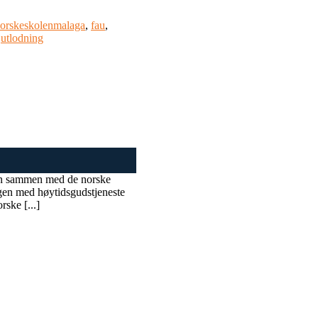
orskeskolenmalaga
,
fau
,
,
utlodning
agen sammen med de norske
agen med høytidsgudstjeneste
ske [...]