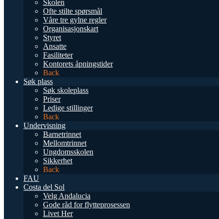
Skolen
Ofte stilte spørsmål
Våre tre gylne regler
Organisasjonskart
Styret
Ansatte
Fasiliteter
Kontorets åpningstider
Back
Søk plass
Søk skoleplass
Priser
Ledige stillinger
Back
Undervisning
Barnetrinnet
Mellomtrinnet
Ungdomsskolen
Sikkerhet
Back
FAU
Costa del Sol
Velg Andalucia
Gode råd for flytteprosessen
Livet Her