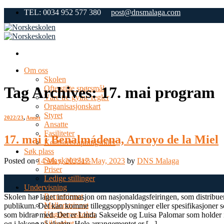
Skip
TEL: 0034 952 577 380
post@dnsmalaga.com
to
content
Om oss
Skolen
Tag Archives:
17. mai program
Ofte stilte spørsmål
Våre tre gylne regler
Organisasjonskart
Styret
2022/23
,
Annet
Ansatte
Fasiliteter
17. mai i Benalmádena, Arroyo de la Miel
Kontorets åpningstider
Søk plass
Søk skoleplass
Posted on
14 May, 2023
17 May, 2023
by
DNS Malaga
Priser
Ledige stillinger
14
Undervisning
May
Barnetrinnet
Skolen har laget informasjon om nasjonaldagsfeiringen, som distribuere
Mellomtrinnet
publikum. Det kan komme tilleggsopplysninger eller spesifikasjoner 
Ungdomsskolen
som bidrar med. Det er Linda Sakseide og Luisa Palomar som holder i fo
Sikkerhet
og i lekene på skolen. Hele arrangementet er [...]