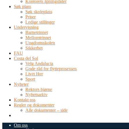
Kontorets åpningstider
Søk plass
Søk skoleplass
Priser
Ledige stillinger
Undervisning
Barnetrinnet
Mellomtrinnet
Ungdomsskolen
Sikkerhet
FAU
Costa del Sol
Velg Andalucia
Gode råd for flytteprosessen
Livet Her
Sport
Nyheter
Rektors hjørne
Nyhetsarkiv
Kontakt oss
Regler og dokumenter
Alle dokumenter – side
TEL: 0034 952 577 380
post@dnsmalaga.com
Om oss