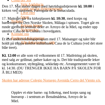
Costa del Sol
Velg Andalucia
Den 17. Mai starter dagen med høytidsgudstjeneste
kl. 10:00
i
Gode råd for flytteprosessen
kirken ved stasjonen, Parroguia de la Inmaculada.
Livet Her
Sport
17. Maitoget går fra kirkeplassen
kl. 10:30
, med korps og
Nyheter
barnetoget fra Den Norske Skolen, Málaga i spissen. Toget går en
Rektors hjørne
runde gjennom sentrale deler av Arroyo de la Miel, og ender opp
Nyhetsarkiv
utenfor Casa de la Cultura i hovedgaten.
Kontakt oss
Regler og dokumenter
Et kort underholdningsprogram med 17. Maisanger og taler blir
Alle dokumenter – side
holdt på trappa utenfor kulturhuset, Casa de la Cultura (ved det store
blåe treet).
Kl. 12:00
er alle som vil velkommen til 17. Maifeiring på skolen,
med salg av grillmat, pølser kaker og is. Det blir tradisjonelle leker
og konkurranser, styltegåing, sekkeløp etc. Arrangementet varer til
kl. 14:30. (DU TRENGER IKKE HA BARN PÅ SKOLEN FOR
Å BLI MED)
Skolen har adresse Colegio Noruego Avenida Cerro del Viento s/n.
Opplev et ekte barne- og folketog, med korps sang og
hurrarop - i sentrum av Benalmádena, Arroyo de la
Miel.