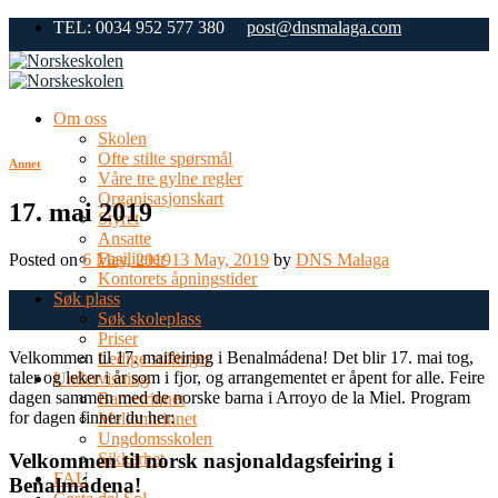
Skip
TEL: 0034 952 577 380
post@dnsmalaga.com
to
content
Om oss
Skolen
Ofte stilte spørsmål
Annet
Våre tre gylne regler
Organisasjonskart
17. mai 2019
Styret
Ansatte
Fasiliteter
Posted on
6 May, 2019
13 May, 2019
by
DNS Malaga
Kontorets åpningstider
Søk plass
06
Søk skoleplass
May
Priser
Velkommen til 17. maifeiring i Benalmádena! Det blir 17. mai tog,
Ledige stillinger
taler og leker i år som i fjor, og arrangementet er åpent for alle. Feire
Undervisning
dagen sammen med de norske barna i Arroyo de la Miel. Program
Barnetrinnet
for dagen finner du her:
Mellomtrinnet
Ungdomsskolen
Velkommen til norsk nasjonaldagsfeiring i
Sikkerhet
FAU
Benalmádena!