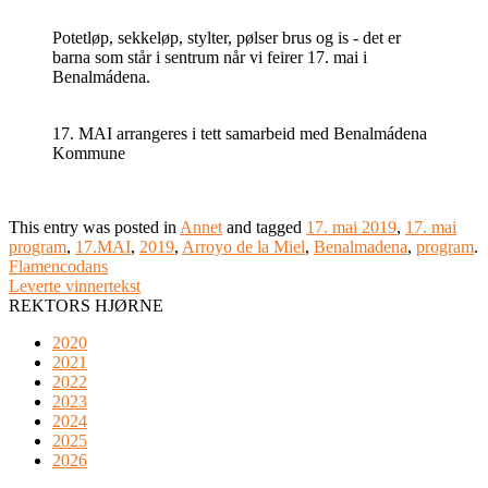
Potetløp, sekkeløp, stylter, pølser brus og is - det er
barna som står i sentrum når vi feirer 17. mai i
Benalmádena.
17. MAI arrangeres i tett samarbeid med Benalmádena
Kommune
This entry was posted in
Annet
and tagged
17. mai 2019
,
17. mai
program
,
17.MAI
,
2019
,
Arroyo de la Miel
,
Benalmadena
,
program
.
Flamencodans
Leverte vinnertekst
REKTORS HJØRNE
2020
2021
2022
2023
2024
2025
2026