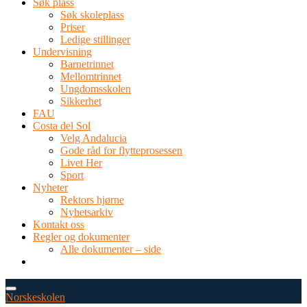
Søk plass
Søk skoleplass
Priser
Ledige stillinger
Undervisning
Barnetrinnet
Mellomtrinnet
Ungdomsskolen
Sikkerhet
FAU
Costa del Sol
Velg Andalucia
Gode råd for flytteprosessen
Livet Her
Sport
Nyheter
Rektors hjørne
Nyhetsarkiv
Kontakt oss
Regler og dokumenter
Alle dokumenter – side
TEL: 0034 952 577 380
post@dnsmalaga.com
Norskeskolen