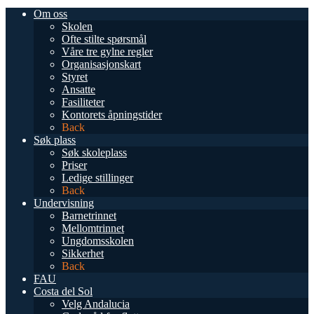
Om oss
Skolen
Ofte stilte spørsmål
Våre tre gylne regler
Organisasjonskart
Styret
Ansatte
Fasiliteter
Kontorets åpningstider
Back
Søk plass
Søk skoleplass
Priser
Ledige stillinger
Back
Undervisning
Barnetrinnet
Mellomtrinnet
Ungdomsskolen
Sikkerhet
Back
FAU
Costa del Sol
Velg Andalucia