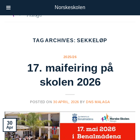
Skip
Norskeskolen
to
content
TAG ARCHIVES:
SEKKELØP
2025/26
17. maifeiring på
skolen 2026
POSTED ON
30 APRIL, 2026
BY
DNS MALAGA
30
Apr