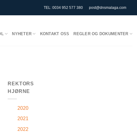
TEL: 0034 952 577 380
post@dnsmalaga.com
OL
NYHETER
KONTAKT OSS
REGLER OG DOKUMENTER
REKTORS
HJØRNE
2020
2021
2022