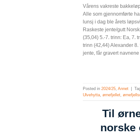
Vårens vakreste bakkeløp, 
Alle som gjennomførte har 
lunsj i dag ble årets løp
Raskeste jente/gutt Norskesk
(35,04) 5.-7. trinn: Ea, 7. 
trinn (42,44) Alexander 8.
jente, får gravert navnene s
Posted in
2024/25
,
Annet
|
Ta
Ulvehytta
,
ørnefjellet
,
ørnefjell
Til ørn
norske 