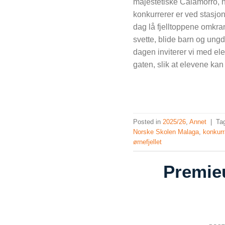
majestetiske Calamorro, 
konkurrerer er ved stasjo
dag lå fjelltoppene omkrans
svette, blide barn og u
dagen inviterer vi med ele
gaten, slik at elevene kan f
Posted in
2025/26
,
Annet
|
Ta
Norske Skolen Malaga
,
konkur
ørnefjellet
Premie