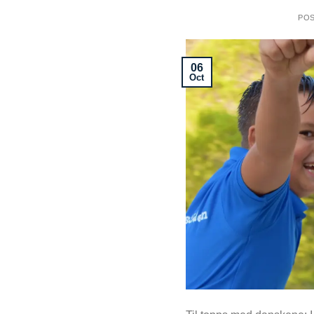
PO
06
Oct