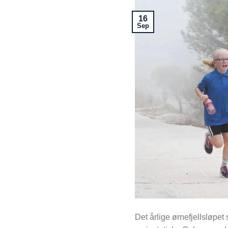
16
Sep
Det årlige ørnefjellsløpe