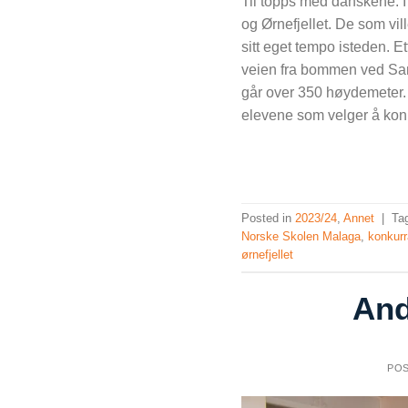
Til topps med danskene: I 
og Ørnefjellet. De som vill
sitt eget tempo isteden. Et
veien fra bommen ved Sant
går over 350 høydemeter. 
elevene som velger å konk
Posted in
2023/24
,
Annet
|
Ta
Norske Skolen Malaga
,
konkur
ørnefjellet
And
PO