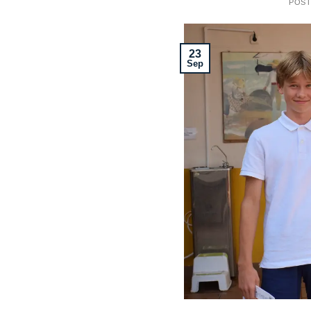
POS
23
Sep