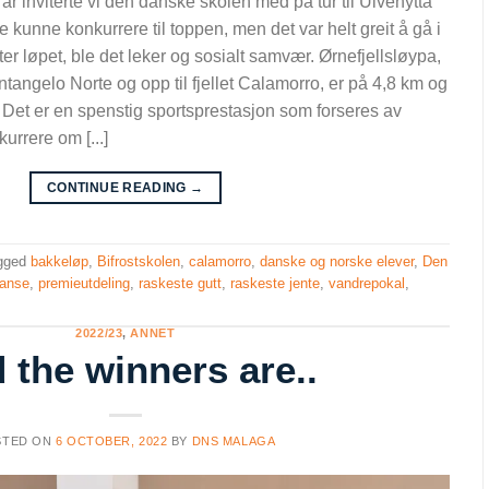
år inviterte vi den danske skolen med på tur til Ulvehytta
e kunne konkurrere til toppen, men det var helt greit å gå i
ter løpet, ble det leker og sosialt samvær. Ørnefjellsløypa,
angelo Norte og opp til fjellet Calamorro, er på 4,8 km og
Det er en spenstig sportsprestasjon som forseres av
urrere om [...]
CONTINUE READING
→
gged
bakkeløp
,
Bifrostskolen
,
calamorro
,
danske og norske elever
,
Den
ranse
,
premieutdeling
,
raskeste gutt
,
raskeste jente
,
vandrepokal
,
2022/23
,
ANNET
 the winners are..
STED ON
6 OCTOBER, 2022
BY
DNS MALAGA