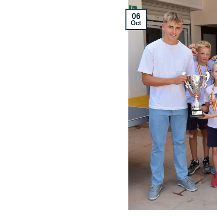
06
Oct