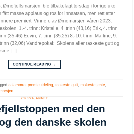
Ørnefjellsmarsjen, ble tilbakelagt torsdag i forrige uke.
fått masse applaus og ros for innsatsen, men rett etter
svinnere premiert. Vinnere av Ørnemarsjen våren 2023:
olen: 1.-4. trinn: Kristelle, 4. trinn (43,16) Erik, 4. trinn
trinn (35,46) Edvin, 7. trinn (35.25) 8.-10. trinn: Martine, 9.
 trinn (32,06) Vandrepokal: Skolens aller raskeste gutt og
ine [...]
CONTINUE READING
→
gged
calamorro
,
premieutdeling
,
raskeste gutt
,
raskeste jente
,
smarsjen
2023/24
,
ANNET
efjellstoppen med den
og den danske skolen