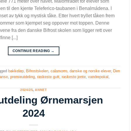
hele 771 meter over havet. Målområdet for elever som
nen til den kjente Teleferico-taubanen i Benalmádena. I
et av tykk og mystisk tåke. Etter hvert tryllet tåken frem
ngdommer som kjempet seg oppover mot toppen. Denne
vene fra den danske Bifrost skolen som ligger rett over
inne [...]
CONTINUE READING
→
gged
bakkeløp
,
Bifrostskolen
,
calamorro
,
danske og norske elever
,
Den
ranse
,
premieutdeling
,
raskeste gutt
,
raskeste jente
,
vandrepokal
,
2024/25
,
ANNET
utdeling Ørnemarsjen
2024