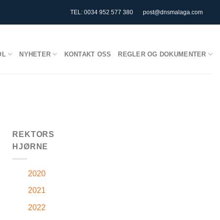
TEL: 0034 952 577 380
post@dnsmalaga.com
OL
NYHETER
KONTAKT OSS
REGLER OG DOKUMENTER
REKTORS
HJØRNE
2020
2021
2022