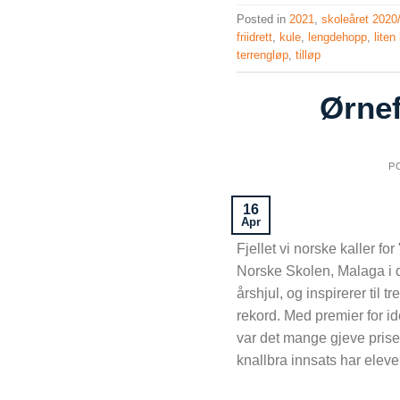
Posted in
2021
,
skoleåret 2020
friidrett
,
kule
,
lengdehopp
,
liten
terrengløp
,
tilløp
Ørnef
P
16
Apr
Fjellet vi norske kaller fo
Norske Skolen, Malaga i d
årshjul, og inspirerer til 
rekord. Med premier for ide
var det mange gjeve priser
knallbra innsats har eleven