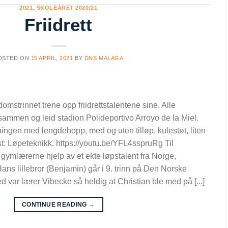
2021
,
SKOLEÅRET 2020/21
Friidrett
OSTED ON
15 APRIL, 2021
BY
DNS MALAGA
mstrinnet trene opp friidrettstalentene sine. Alle
sammen og leid stadion Polideportivo Arroyo de la Miel.
eningen med lengdehopp, med og uten tilløp, kulestøt, liten
st: Løpeteknikk. https://youtu.be/YFL4sspruRg Til
 gymlærerne hjelp av et ekte løpstalent fra Norge,
ans lillebror (Benjamin) går i 9. trinn på Den Norske
 var lærer Vibecke så heldig at Christian ble med på [...]
CONTINUE READING
→