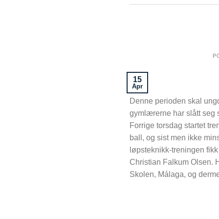
P
15
Apr
Denne perioden skal ungdo
gymlærerne har slått seg 
Forrige torsdag startet tr
ball, og sist men ikke min
løpsteknikk-treningen fikk
Christian Falkum Olsen. H
Skolen, Málaga, og dermed