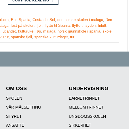
CONTINUE READING
→
lucia
,
Bo i Spania
,
Costa del Sol
,
den norske skolen i malaga
,
Den
alaga
,
fest på skolen
,
fjell
,
flytte til Spania
,
flytte til syden
,
friluft
,
i utlandet
,
kulturuke
,
løp
,
malaga
,
norsk grunnskole i spania
,
skole i
kultur
,
spanske fjell
,
spanske kulturdager
,
tur
OM OSS
UNDERVISNING
SKOLEN
BARNETRINNET
VÅR MÅLSETTING
MELLOMTRINNET
STYRET
UNGDOMSSKOLEN
ANSATTE
SIKKERHET