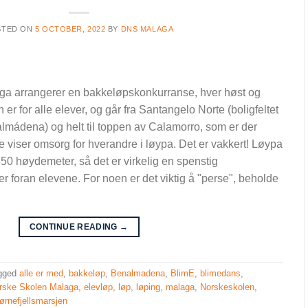
STED ON
5 OCTOBER, 2022
BY
DNS MALAGA
a arrangerer en bakkeløpskonkurranse, hver høst og
 er for alle elever, og går fra Santangelo Norte (boligfeltet
lmádena) og helt til toppen av Calamorro, som er der
 viser omsorg for hverandre i løypa. Det er vakkert! Løypa
350 høydemeter, så det er virkelig en spenstig
r foran elevene. For noen er det viktig å "perse", beholde
CONTINUE READING
→
gged
alle er med
,
bakkeløp
,
Benalmadena
,
BlimE
,
blimedans
,
rske Skolen Malaga
,
elevløp
,
løp
,
løping
,
malaga
,
Norskeskolen
,
ørnefjellsmarsjen