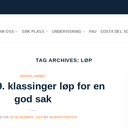
OM OSS
SØK PLASS
UNDERVISNING
FAU
COSTA DEL S
TAG ARCHIVES:
LØP
2024/25
,
ANNET
. klassinger løp for en
god sak
ED ON
28 NOVEMBER, 2024
BY
ADMINISTRATOR