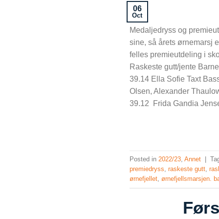
06
Oct
Medaljedryss og premieut
sine, så årets ørnemarsj 
felles premieutdeling i s
Raskeste gutt/jente Barnet
39.14 Ella Sofie Taxt Bass
Olsen, Alexander Thaulow
39.12 Frida Gandia Jensen 
Posted in
2022/23
,
Annet
|
Ta
premiedryss
,
raskeste gutt
,
ras
ørnefjellet
,
ørnefjellsmarsjen. 
Førs