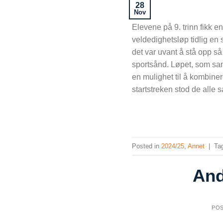
28
Nov
Elevene på 9. trinn fikk e
veldedighetsløp tidlig e
det var uvant å stå opp så
sportsånd. Løpet, som sam
en mulighet til å kombiner
startstreken stod de alle 
Posted in
2024/25
,
Annet
|
Ta
And
PO