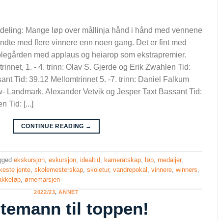
deling: Mange løp over mållinja hånd i hånd med vennene
endte med flere vinnere enn noen gang. Det er fint med
kolegården med applaus og heiarop som ekstrapremier.
rinnet, 1. - 4. trinn: Olav S. Gjerde og Erik Zwahlen Tid:
ant Tid: 39.12 Mellomtrinnet 5. -7. trinn: Daniel Falkum
- Landmark, Alexander Vetvik og Jesper Taxt Bassant Tid:
Tid: [...]
CONTINUE READING
→
gged
ekskursjon
,
eskursjon
,
idealtid
,
kameratskap
,
løp
,
medaljer
,
keste jente
,
skolemesterskap
,
skoletur
,
vandrepokal
,
vinnere
,
winners
,
bakkeløp
,
ørnemarsjen
2022/23
,
ANNET
temann til toppen!