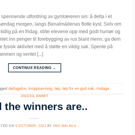
n spennende utfordring av gymlæreren sin: å delta i et
n søndag morgen, langs Benalmádenas flotte kyst. Selv om
 tidlig på en fridag, stilte elevene opp med godt humør og
let inn penger til forebygging av rus blant menn, ga dem
e fysisk aktivitet med å støtte en viktig sak. Spente på
sammen og ventet [...]
CONTINUE READING
→
gged
deltagelse
,
kroppsøvning
,
løp
,
løp for en god sak
,
malaga
2022/23
,
ANNET
 the winners are..
STED ON
6 OCTOBER, 2022
BY
DNS MALAGA