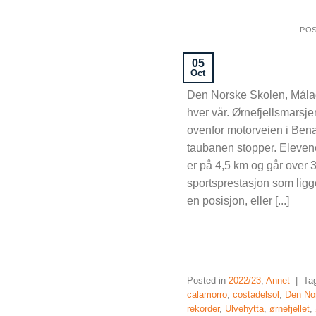
PO
05
Oct
Den Norske Skolen, Málag
hver vår. Ørnefjellsmarsjen
ovenfor motorveien i Bena
taubanen stopper. Elevene
er på 4,5 km og går over 
sportsprestasjon som ligge
en posisjon, eller [...]
Posted in
2022/23
,
Annet
|
Ta
calamorro
,
costadelsol
,
Den No
rekorder
,
Ulvehytta
,
ørnefjellet
,