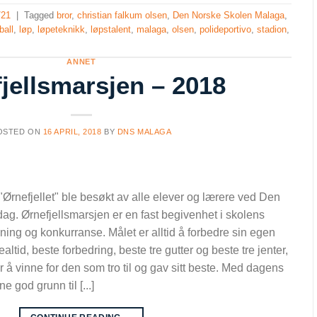
/21
|
Tagged
bror
,
christian falkum olsen
,
Den Norske Skolen Malaga
,
 ball
,
løp
,
løpeteknikk
,
løpstalent
,
malaga
,
olsen
,
polideportivo
,
stadion
,
ANNET
jellsmarsjen – 2018
OSTED ON
16 APRIL, 2018
BY
DNS MALAGA
r "Ørnefjellet" ble besøkt av alle elever og lærere ved Den
ag. Ørnefjellsmarsjen er en fast begivenhet i skolens
trening og konkurranse. Målet er alltid å forbedre sin egen
altid, beste forbedring, beste tre gutter og beste tre jenter,
 å vinne for den som tro til og gav sitt beste. Med dagens
e god grunn til [...]