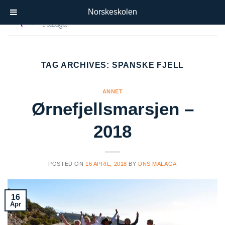
Skip
Norskeskolen
to
content
TAG ARCHIVES:
SPANSKE FJELL
ANNET
Ørnefjellsmarsjen –
2018
POSTED ON
16 APRIL, 2018
BY
DNS MALAGA
16
Apr