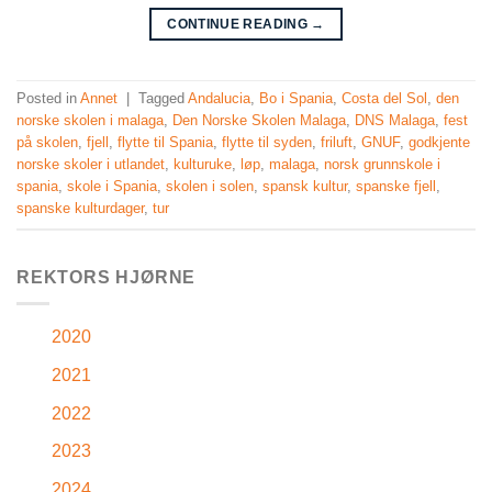
CONTINUE READING
→
Posted in
Annet
|
Tagged
Andalucia
,
Bo i Spania
,
Costa del Sol
,
den
norske skolen i malaga
,
Den Norske Skolen Malaga
,
DNS Malaga
,
fest
på skolen
,
fjell
,
flytte til Spania
,
flytte til syden
,
friluft
,
GNUF
,
godkjente
norske skoler i utlandet
,
kulturuke
,
løp
,
malaga
,
norsk grunnskole i
spania
,
skole i Spania
,
skolen i solen
,
spansk kultur
,
spanske fjell
,
spanske kulturdager
,
tur
REKTORS HJØRNE
2020
2021
2022
2023
2024