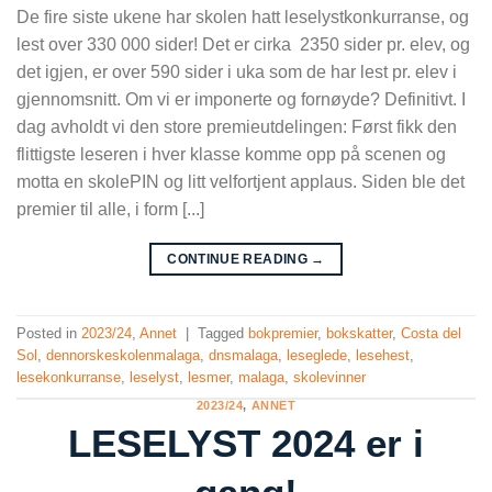
De fire siste ukene har skolen hatt leselystkonkurranse, og
lest over 330 000 sider! Det er cirka 2350 sider pr. elev, og
det igjen, er over 590 sider i uka som de har lest pr. elev i
gjennomsnitt. Om vi er imponerte og fornøyde? Definitivt. I
dag avholdt vi den store premieutdelingen: Først fikk den
flittigste leseren i hver klasse komme opp på scenen og
motta en skolePIN og litt velfortjent applaus. Siden ble det
premier til alle, i form [...]
CONTINUE READING
→
Posted in
2023/24
,
Annet
|
Tagged
bokpremier
,
bokskatter
,
Costa del
Sol
,
dennorskeskolenmalaga
,
dnsmalaga
,
leseglede
,
lesehest
,
lesekonkurranse
,
leselyst
,
lesmer
,
malaga
,
skolevinner
2023/24
,
ANNET
LESELYST 2024 er i