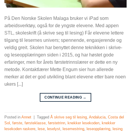
På Den Norske Skolen Malaga bruker vi iPad som
arbeidsverktøy, også for de yngste elevene. Med appen
STL, skoleskrift (å skrive seg til lesing) Får elevene lettere
tilgang til lesernes univers; spennende, engasjerende og
veldig greit. Skolen har benyttet denne teknikken i skrive-
og leseopplæringen siden i 2015, og har høstet gode
erfaringer, men for årets førstetrinnslærer er dette en ny
metode. Kontaktlærer Mette Engum sier hun allerede
merker at det er god utvikling blant elevene etter bare noen
ukers [...]
CONTINUE READING
→
Posted in
Annet
|
Tagged
Å skrive seg til lesing
,
Andalucia
,
Costa del
Sol
,
første
,
førsteklasse
,
førstetrinn
,
knekker lesekoden
,
knekker
lesekoden raskere
,
lese
,
leselyst
,
lesemestring
,
leseopplæring
,
lesing