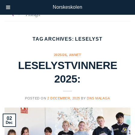
Skip
Norskeskolen
to
content
TAG ARCHIVES:
LESELYST
2025/26
,
ANNET
LESELYSTVINNERE
2025:
POSTED ON
2 DECEMBER, 2025
BY
DNS MALAGA
02
Dec