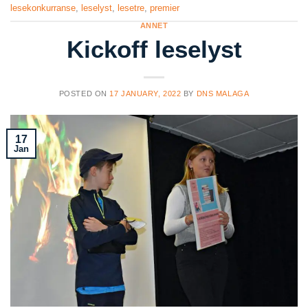
lesekonkurranse
,
leselyst
,
lesetre
,
premier
ANNET
Kickoff leselyst
POSTED ON
17 JANUARY, 2022
BY
DNS MALAGA
17
Jan