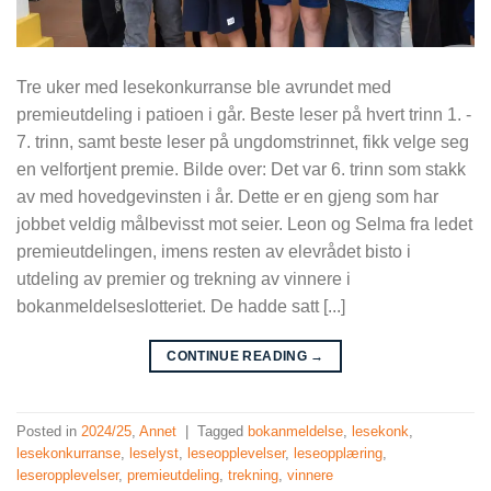
Tre uker med lesekonkurranse ble avrundet med
premieutdeling i patioen i går. Beste leser på hvert trinn 1. -
7. trinn, samt beste leser på ungdomstrinnet, fikk velge seg
en velfortjent premie. Bilde over: Det var 6. trinn som stakk
av med hovedgevinsten i år. Dette er en gjeng som har
jobbet veldig målbevisst mot seier. Leon og Selma fra ledet
premieutdelingen, imens resten av elevrådet bisto i
utdeling av premier og trekning av vinnere i
bokanmeldelseslotteriet. De hadde satt [...]
CONTINUE READING
→
Posted in
2024/25
,
Annet
|
Tagged
bokanmeldelse
,
lesekonk
,
lesekonkurranse
,
leselyst
,
leseopplevelser
,
leseopplæring
,
leseropplevelser
,
premieutdeling
,
trekning
,
vinnere