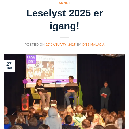
ANNET
Leselyst 2025 er
igang!
POSTED ON
27 JANUARY, 2025
BY
DNS MALAGA
27
Jan