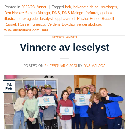
Posted in
2022/23
,
Annet
|
Tagged
bok
,
bokanmeldelse
,
bokdagen
,
Den Norske Skolen Malaga
,
DNS
,
DNS Malaga
,
forfatter
,
godbok
,
illustratør
,
leseglede
,
leselyst
,
opphavsrett
,
Rachel Renee Russell
,
Russel
,
Russell
,
unesco
,
Verdens Bokdag
,
verdensbokdag
,
www.dnsmalaga.com
,
ære
2022/23
,
ANNET
Vinnere av leselyst
POSTED ON
24 FEBRUARY, 2023
BY
DNS MALAGA
24
Feb