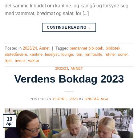
det samme tilbudet om kantine, og kan gå og forsyne seg
med varmmat, brødmat og salat, for [...]
CONTINUE READING
→
Posted in
2023/24
,
Annet
|
Tagged
bemannet bibliotek
,
bibliotek
,
etstedåvære
,
kantine
,
leselyst
,
lounge
,
rom
,
romforalle
,
rutiner
,
soner
,
Spill
,
trivsel
,
vakter
2022/23
,
ANNET
Verdens Bokdag 2023
POSTED ON
19 APRIL, 2023
BY
DNS MALAGA
19
Apr