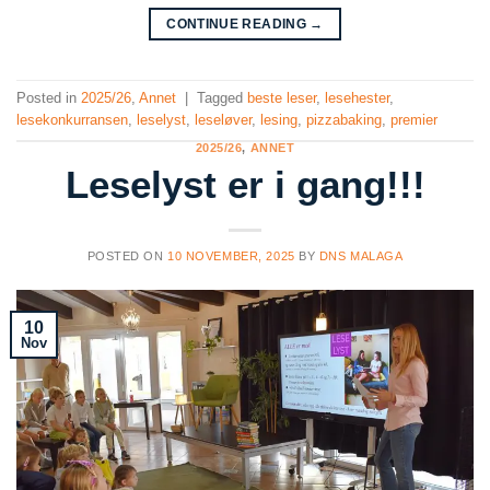
CONTINUE READING
→
Posted in
2025/26
,
Annet
|
Tagged
beste leser
,
lesehester
,
lesekonkurransen
,
leselyst
,
leseløver
,
lesing
,
pizzabaking
,
premier
2025/26
,
ANNET
Leselyst er i gang!!!
POSTED ON
10 NOVEMBER, 2025
BY
DNS MALAGA
10
Nov