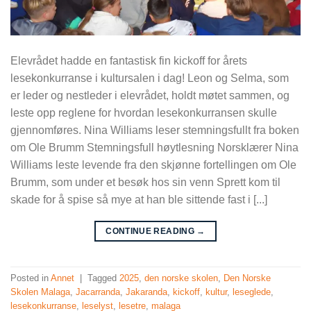
Elevrådet hadde en fantastisk fin kickoff for årets
lesekonkurranse i kultursalen i dag! Leon og Selma, som
er leder og nestleder i elevrådet, holdt møtet sammen, og
leste opp reglene for hvordan lesekonkurransen skulle
gjennomføres. Nina Williams leser stemningsfullt fra boken
om Ole Brumm Stemningsfull høytlesning Norsklærer Nina
Williams leste levende fra den skjønne fortellingen om Ole
Brumm, som under et besøk hos sin venn Sprett kom til
skade for å spise så mye at han ble sittende fast i [...]
CONTINUE READING
→
Posted in
Annet
|
Tagged
2025
,
den norske skolen
,
Den Norske
Skolen Malaga
,
Jacarranda
,
Jakaranda
,
kickoff
,
kultur
,
leseglede
,
lesekonkurranse
,
leselyst
,
lesetre
,
malaga