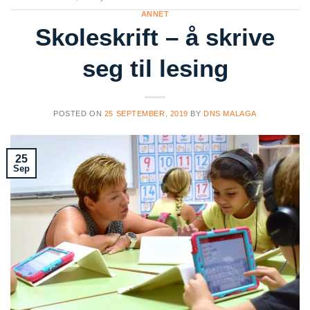
ANNET
Skoleskrift – å skrive
seg til lesing
POSTED ON
25 SEPTEMBER, 2019
BY
DNS MALAGA
25
Sep