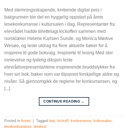
Med stemningsskapende, knitrende digital peis i
bakgrunnen ble det en hyggelig oppstart på årets
lesekonkurranse i kultursalen i dag. Representanter fra
elevrådet hadde tilrettelagt kickoffen sammen med
norsklærer Helene Karlsen Sunde, og Monica Mørkve
Wesøe, og leste utdrag fra flere aktuelle bøker for å
inspirere til gode bokvalg. Inspirerte til lesing Med stor
innlevelse og tydelig diksjon leste
elevrådsrepresentantene inspirerende bruddstykker fra
hver sin bok, bøker som var tilpasset forskjellige aldre og
nivåer. Så gjennomgikk de reglene for konkurransen, og
[...]
CONTINUE READING
→
Posted in
Annet
|
Tagged
bok
,
kickoff
,
konkurranse
,
kultursalen
,
lesekonkurranse
,
leselyst