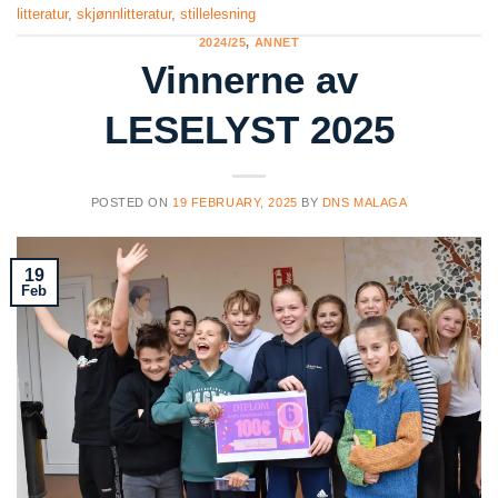
litteratur
,
skjønnlitteratur
,
stillelesning
2024/25
,
ANNET
Vinnerne av
LESELYST 2025
POSTED ON
19 FEBRUARY, 2025
BY
DNS MALAGA
19
Feb