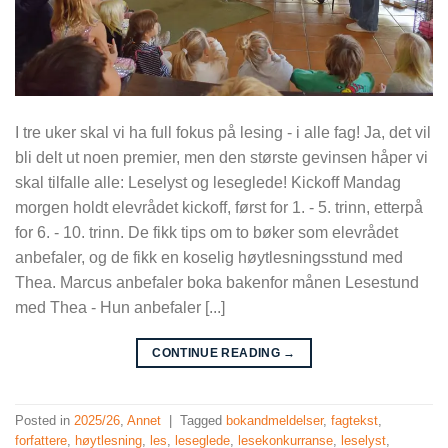
I tre uker skal vi ha full fokus på lesing - i alle fag! Ja, det vil
bli delt ut noen premier, men den største gevinsen håper vi
skal tilfalle alle: Leselyst og leseglede! Kickoff Mandag
morgen holdt elevrådet kickoff, først for 1. - 5. trinn, etterpå
for 6. - 10. trinn. De fikk tips om to bøker som elevrådet
anbefaler, og de fikk en koselig høytlesningsstund med
Thea. Marcus anbefaler boka bakenfor månen Lesestund
med Thea - Hun anbefaler [...]
CONTINUE READING
→
Posted in
2025/26
,
Annet
|
Tagged
bokandmeldelser
,
fagtekst
,
forfattere
,
høytlesning
,
les
,
leseglede
,
lesekonkurranse
,
leselyst
,