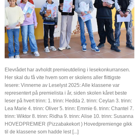
Elevrådet har avholdt premieutdeling i lesekonkurransen.
Her skal du få vite hvem som er skolens aller flittigste
lesere: Vinnerne av Leselyst 2025: Alle klassene var
representert på premielista i år, siden skolen kåret beste
leser på hvert trinn: 1. trinn: Hedda 2. trinn: Ceylan 3. trinn:
Lea Marie 4. trinn: Oliver 5. trinn: Emmie 6. trinn: Chantel 7.
trinn: Wiktor 8. trinn: Ridha 9. trinn: Alise 10. trinn: Susanna
HOVEDPREMIER (Pizzabakekort ) Hovedpremienge gikk
til de klassene som hadde lest [...]