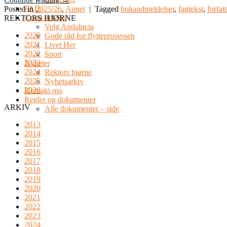
FAU
Posted in
2025/26
,
Annet
|
Tagged
bokandmeldelser
,
fagtekst
,
forfat
Costa del Sol
REKTORS HJØRNE
Velg Andalucia
2020
Gode råd for flytteprosessen
2021
Livet Her
2022
Sport
2023
Nyheter
2024
Rektors hjørne
2025
Nyhetsarkiv
2026
Kontakt oss
Regler og dokumenter
ARKIV
Alle dokumenter – side
2013
2014
2015
2016
2017
2018
2019
2020
2021
2022
2023
2024