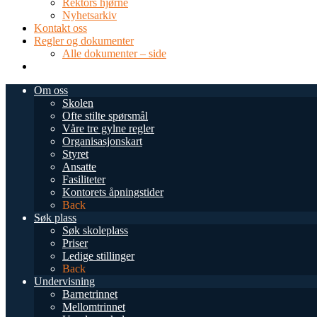
Rektors hjørne
Nyhetsarkiv
Kontakt oss
Regler og dokumenter
Alle dokumenter – side
TEL: 0034 952 577 380
post@dnsmalaga.com
Om oss
Skolen
Ofte stilte spørsmål
Våre tre gylne regler
Organisasjonskart
Styret
Ansatte
Fasiliteter
Kontorets åpningstider
Back
Søk plass
Søk skoleplass
Priser
Ledige stillinger
Back
Undervisning
Barnetrinnet
Mellomtrinnet