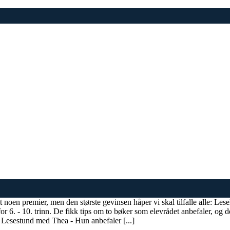
lt ut noen premier, men den største gevinsen håper vi skal tilfalle alle: Le
for 6. - 10. trinn. De fikk tips om to bøker som elevrådet anbefaler, og d
Lesestund med Thea - Hun anbefaler [...]