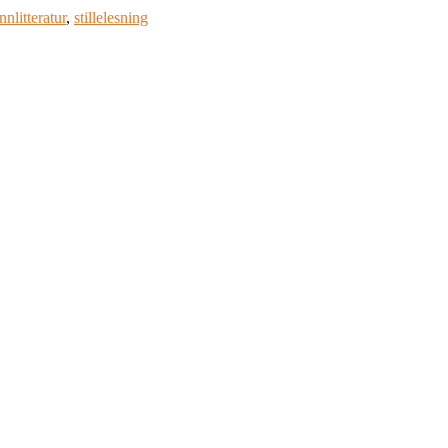
nnlitteratur
,
stillelesning