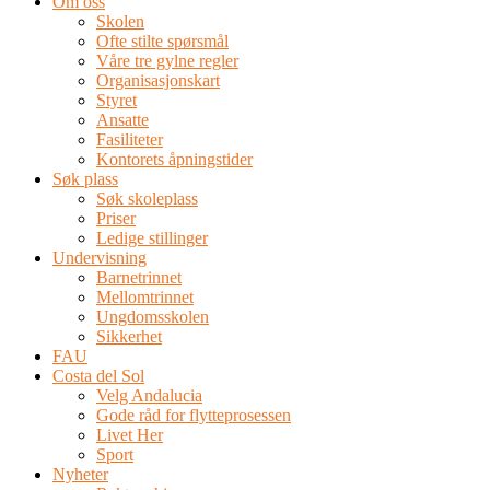
Om oss
Skolen
Ofte stilte spørsmål
Våre tre gylne regler
Organisasjonskart
Styret
Ansatte
Fasiliteter
Kontorets åpningstider
Søk plass
Søk skoleplass
Priser
Ledige stillinger
Undervisning
Barnetrinnet
Mellomtrinnet
Ungdomsskolen
Sikkerhet
FAU
Costa del Sol
Velg Andalucia
Gode råd for flytteprosessen
Livet Her
Sport
Nyheter