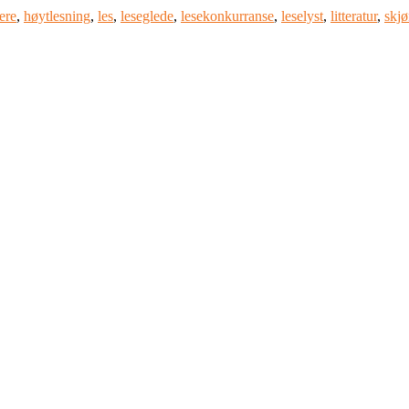
tere
,
høytlesning
,
les
,
leseglede
,
lesekonkurranse
,
leselyst
,
litteratur
,
skjø