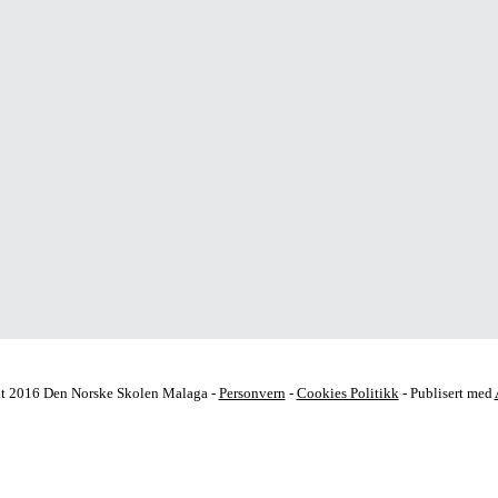
t 2016 Den Norske Skolen Malaga -
Personvern
-
Cookies Politikk
- Publisert med