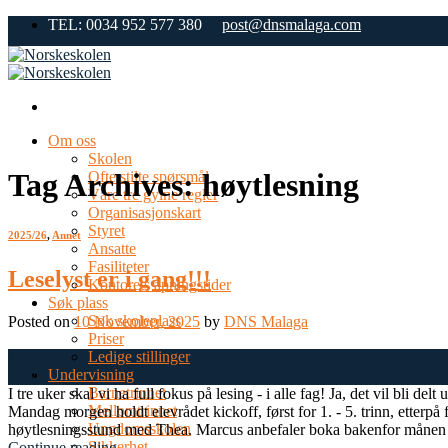
Skip
TEL: 0034 952 577 380
post@dnsmalaga.com
to
content
Om oss
Skolen
Tag Archives:
høytlesning
Ofte stilte spørsmål
Våre tre gylne regler
Organisasjonskart
Styret
2025/26
,
Annet
Ansatte
Fasiliteter
Leselyst er i gang!!!
Kontorets åpningstider
Søk plass
Søk skoleplass
Posted on
10 November, 2025
by
DNS Malaga
Priser
Ledige stillinger
10
Undervisning
Nov
Barnetrinnet
I tre uker skal vi ha full fokus på lesing - i alle fag! Ja, det vil bli de
Mellomtrinnet
Mandag morgen holdt elevrådet kickoff, først for 1. - 5. trinn, etterpå 
Ungdomsskolen
høytlesningsstund med Thea. Marcus anbefaler boka bakenfor månen 
Sikkerhet
Continue reading
→