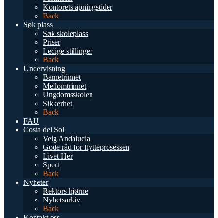
Kontorets åpningstider
Back
Søk plass
Søk skoleplass
Priser
Ledige stillinger
Back
Undervisning
Barnetrinnet
Mellomtrinnet
Ungdomsskolen
Sikkerhet
Back
FAU
Costa del Sol
Velg Andalucia
Gode råd for flytteprosessen
Livet Her
Sport
Back
Nyheter
Rektors hjørne
Nyhetsarkiv
Back
Kontakt oss