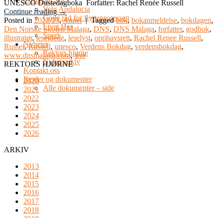
Costa del Sol
UNESCO Dustedagboka Forfatter: Rachel Renée Russell
Velg Andalucia
Continue reading
→
Gode råd for flytteprosessen
Posted in
2022/23
,
Annet
|
Tagged
bok
,
bokanmeldelse
,
bokdagen
,
Livet Her
Den Norske Skolen Malaga
,
DNS
,
DNS Malaga
,
forfatter
,
godbok
,
Sport
illustratør
,
leseglede
,
leselyst
,
opphavsrett
,
Rachel Renee Russell
,
Nyheter
Russel
,
Russell
,
unesco
,
Verdens Bokdag
,
verdensbokdag
,
Rektors hjørne
www.dnsmalaga.com
,
ære
Nyhetsarkiv
REKTORS HJØRNE
Kontakt oss
Regler og dokumenter
2020
Alle dokumenter – side
2021
2022
2023
2024
2025
2026
ARKIV
2013
2014
2015
2016
2017
2018