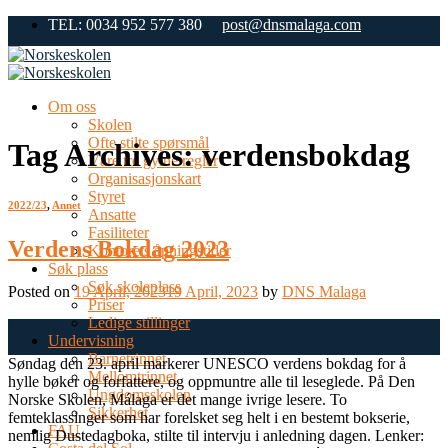
Skip
TEL: 0034 952 577 380
post@dnsmalaga.com
to
content
Om oss
Skolen
Ofte stilte spørsmål
Tag Archives:
verdensbokdag
Våre tre gylne regler
Organisasjonskart
Styret
2022/23
,
Annet
Ansatte
Fasiliteter
Verdens Bokdag 2023
Kontorets åpningstider
Søk plass
Søk skoleplass
Posted on
19 April, 2023
19 April, 2023
by
DNS Malaga
Priser
Ledige stillinger
19
Undervisning
Apr
Barnetrinnet
Søndag den 23. april markerer UNESCO verdens bokdag for å
Mellomtrinnet
hylle bøker og forfattere, og oppmuntre alle til leseglede. På Den
Ungdomsskolen
Norske Skolen, Málaga er det mange ivrige lesere. To
Sikkerhet
femteklassinger som har forelsket seg helt i en bestemt bokserie,
FAU
nemlig Dustedagboka, stilte til intervju i anledning dagen. Lenker: