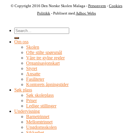
© Copyright 2016 Den Norske Skolen Malaga -
Personvern
-
Cookies
Politikk
- Publisert med
Adhoc Webs
Om oss
Skolen
Ofte stilte spørsmål
Våre tre gylne regler
Organisasjonskart
Styret
Ansatte
Fasiliteter
Kontorets åpningstider
Søk plass
Søk skoleplass
Priser
Ledige stillinger
Undervisning
Barnetrinnet
Mellomtrinnet
Ungdomsskolen
Sikkerhet