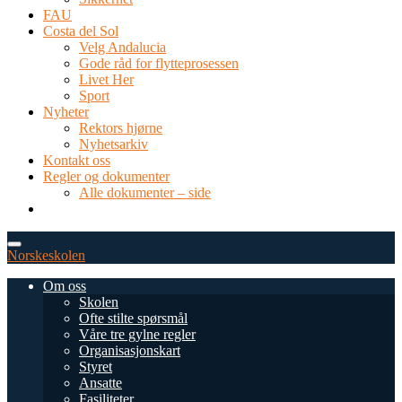
FAU
Costa del Sol
Velg Andalucia
Gode råd for flytteprosessen
Livet Her
Sport
Nyheter
Rektors hjørne
Nyhetsarkiv
Kontakt oss
Regler og dokumenter
Alle dokumenter – side
TEL: 0034 952 577 380
post@dnsmalaga.com
Norskeskolen
Om oss
Skolen
Ofte stilte spørsmål
Våre tre gylne regler
Organisasjonskart
Styret
Ansatte
Fasiliteter