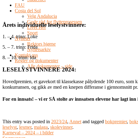
FAU
Costa del Sol
Velg Andalucia
Gode råd for flytteprosessen
Årets individuelle leselystvinnere:
Livet Her
Sport
1. – 4. trinn: Loke
Nyheter
Rektors hjørne
5. – 7. trinn: Frida
Nyhetsarkiv
Kontakt oss
8. – 10. trinn: Ida
Regler og dokumenter
Alle dokumenter – side
LESELYSTVINNERE 2024:
Hovedpremien, et gavekort til klassekasse pålydende 100 euro, som klas
konkurransen, og gikk av med en knepen differanse i gjennomsnitt pr.
For en innsats! – vi er SÅ stolte av innsatsen elevene har lagt inn i
This entry was posted in
2023/24
,
Annet
and tagged
bokpremier
,
boks
leselyst
,
lesmer
,
malaga
,
skolevinner
.
Karneval – 2024 – i bilder