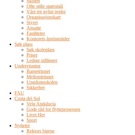
Skolen
Ofte stilte spørsmål
Våre tre gylne regler
Organisasjonskart
Styret
Ansatte
Fasiliteter
Kontorets åpningstider
Søk plass
Søk skoleplass
Priser
Ledige stillinger
Undervisning
Barnetrinnet
Mellomtrinnet
Ungdomsskolen
Sikkerhet
FAU
Costa del Sol
Velg Andalucia
Gode råd for flytteprosessen
Livet Her
Sport
Nyheter
Rektors hjørne