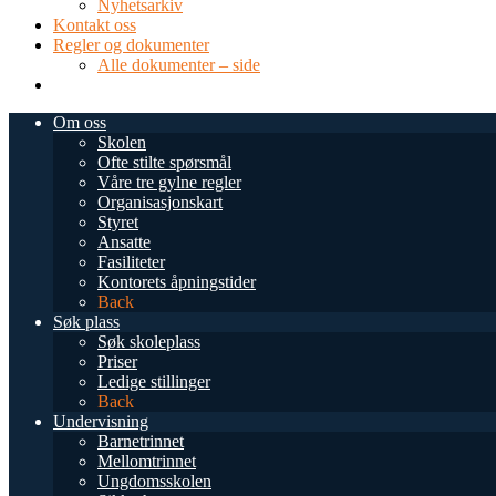
Nyhetsarkiv
Kontakt oss
Regler og dokumenter
Alle dokumenter – side
TEL: 0034 952 577 380
post@dnsmalaga.com
Om oss
Skolen
Ofte stilte spørsmål
Våre tre gylne regler
Organisasjonskart
Styret
Ansatte
Fasiliteter
Kontorets åpningstider
Back
Søk plass
Søk skoleplass
Priser
Ledige stillinger
Back
Undervisning
Barnetrinnet
Mellomtrinnet
Ungdomsskolen