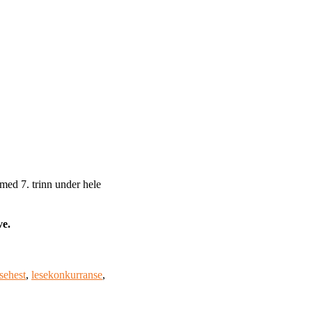
 med 7. trinn under hele
ve.
esehest
,
lesekonkurranse
,