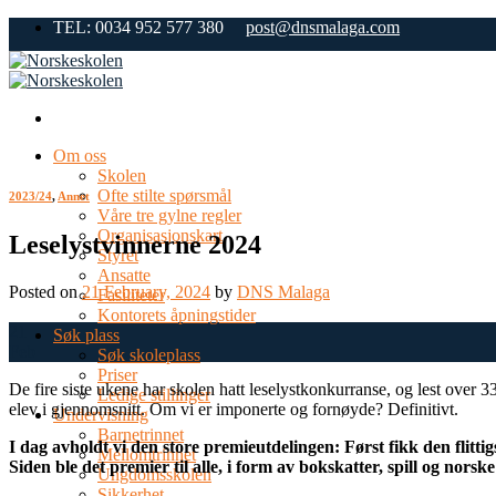
Skip
TEL: 0034 952 577 380
post@dnsmalaga.com
to
content
Om oss
Skolen
Ofte stilte spørsmål
2023/24
,
Annet
Våre tre gylne regler
Organisasjonskart
Leselystvinnerne 2024
Styret
Ansatte
Posted on
21 February, 2024
by
DNS Malaga
Fasiliteter
Kontorets åpningstider
21
Søk plass
Feb
Søk skoleplass
Priser
De fire siste ukene har skolen hatt leselystkonkurranse, og lest over 3
Ledige stillinger
elev i gjennomsnitt. Om vi er imponerte og fornøyde? Definitivt.
Undervisning
Barnetrinnet
I dag avholdt vi den store premieutdelingen: Først fikk den flitti
Mellomtrinnet
Siden ble det premier til alle, i form av bokskatter, spill og norske
Ungdomsskolen
Sikkerhet