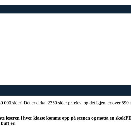
30 000 sider! Det er cirka
2350 sider pr. elev, og det igjen, er over 590 
gste leseren i hver klasse komme opp på scenen og motta en skolePIN
 buff-er.