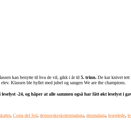
sen kan benytte til hva de vil, gikk i år til
5. trinn.
De kar knivet tett
 elev. Klassen ble hyllet med jubel og sangen We are the champions.
 leselyst -24, og håper at alle sammen også har fått økt leselyst i ga
katter
,
Costa del Sol
,
dennorskeskolenmalaga
,
dnsmalaga
,
leseglede
,
l