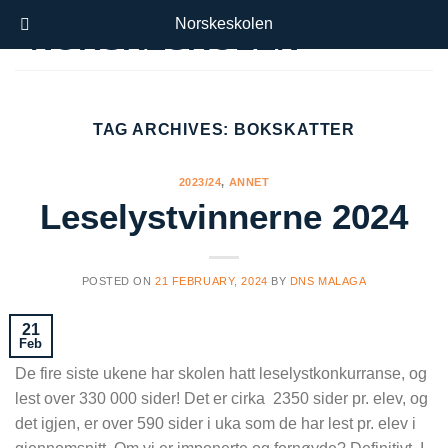
Skip
Norskeskolen
to
content
TAG ARCHIVES:
BOKSKATTER
2023/24
,
ANNET
Leselystvinnerne 2024
POSTED ON
21 FEBRUARY, 2024
BY
DNS MALAGA
21
Feb
De fire siste ukene har skolen hatt leselystkonkurranse, og
lest over 330 000 sider! Det er cirka 2350 sider pr. elev, og
det igjen, er over 590 sider i uka som de har lest pr. elev i