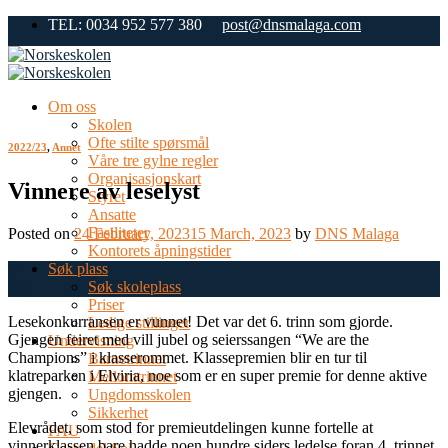
Skip
TEL: 0034 952 577 380
post@dnsmalaga.com
to
content
Om oss
Skolen
Ofte stilte spørsmål
2022/23
,
Annet
Våre tre gylne regler
Organisasjonskart
Vinnere av leselyst
Styret
Ansatte
Fasiliteter
Posted on
24 February, 2023
15 March, 2023
by
DNS Malaga
Kontorets åpningstider
Søk plass
24
Søk skoleplass
Feb
Priser
Lesekonkurransen er vunnet! Det var det 6. trinn som gjorde.
Ledige stillinger
Gjengen feiret med vill jubel og seierssangen “We are the
Undervisning
Champions” i klasserommet. Klassepremien blir en tur til
Barnetrinnet
klatreparken i Elviria, noe som er en super premie for denne aktive
Mellomtrinnet
gjengen.
Ungdomsskolen
Sikkerhet
Elevrådet, som stod for premieutdelingen kunne fortelle at
FAU
vinnerklassen bare hadde noen hundre siders ledelse foran 4. trinnet,