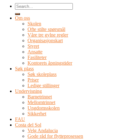
Om oss
Skolen
Ofte stilte spørsmål
Våre tre gylne regler
Organisasjonskart
Styret
Ansatte
Fasiliteter
Kontorets åpningstider
Søk plass
Søk skoleplass
Priser
Ledige stillinger
Undervisning
Barnetrinnet
Mellomtrinnet
Ungdomsskolen
Sikkerhet
FAU
Costa del Sol
Velg Andalucia
Gode råd for flytteprosessen