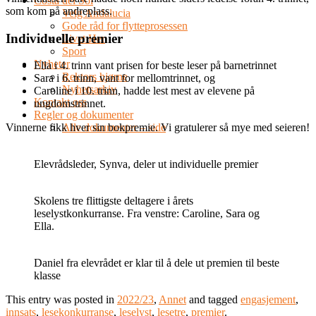
Costa del Sol
som kom på andreplass.
Velg Andalucia
Gode råd for flytteprosessen
Individuelle premier
Livet Her
Sport
Nyheter
Ella i 4. trinn vant prisen for beste leser på barnetrinnet
Rektors hjørne
Sara i 6. trinn, vant for mellomtrinnet, og
Nyhetsarkiv
Caroline i 10. trinn, hadde lest mest av elevene på
Kontakt oss
ungdomstrinnet.
Regler og dokumenter
Alle dokumenter – side
Vinnerne fikk hver sin bokpremie. Vi gratulerer så mye med seieren!
Elevrådsleder, Synva, deler ut individuelle premier
Skolens tre flittigste deltagere i årets
leselystkonkurranse. Fra venstre: Caroline, Sara og
Ella.
Daniel fra elevrådet er klar til å dele ut premien til beste
klasse
This entry was posted in
2022/23
,
Annet
and tagged
engasjement
,
innsats
,
lesekonkurranse
,
leselyst
,
lesetre
,
premier
.