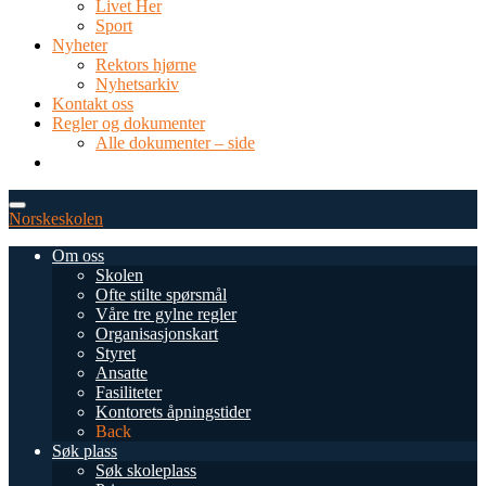
Livet Her
Sport
Nyheter
Rektors hjørne
Nyhetsarkiv
Kontakt oss
Regler og dokumenter
Alle dokumenter – side
TEL: 0034 952 577 380
post@dnsmalaga.com
Norskeskolen
Om oss
Skolen
Ofte stilte spørsmål
Våre tre gylne regler
Organisasjonskart
Styret
Ansatte
Fasiliteter
Kontorets åpningstider
Back
Søk plass
Søk skoleplass