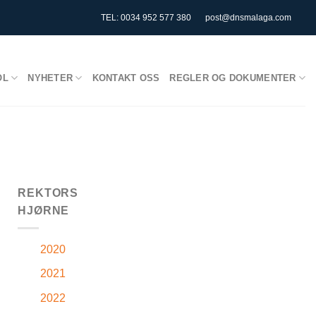
TEL: 0034 952 577 380
post@dnsmalaga.com
OL
NYHETER
KONTAKT OSS
REGLER OG DOKUMENTER
REKTORS
HJØRNE
2020
2021
2022