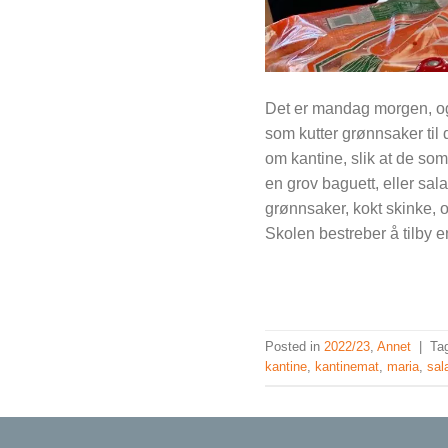
Det er mandag morgen, og 
som kutter grønnsaker til
om kantine, slik at de som
en grov baguett, eller sala
grønnsaker, kokt skinke, os
Skolen bestreber å tilby en 
Posted in
2022/23
,
Annet
|
Ta
kantine
,
kantinemat
,
maria
,
sal