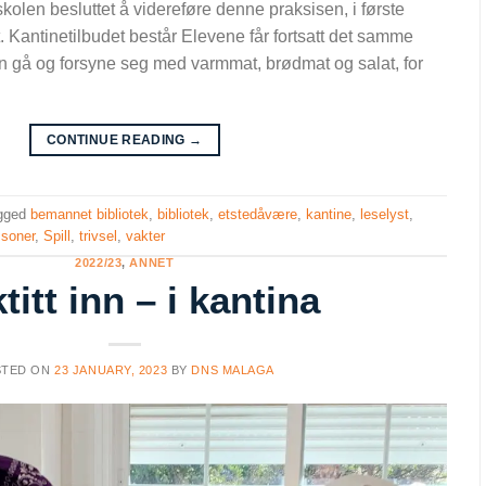
skolen besluttet å videreføre denne praksisen, i første
. Kantinetilbudet består Elevene får fortsatt det samme
an gå og forsyne seg med varmmat, brødmat og salat, for
CONTINUE READING
→
gged
bemannet bibliotek
,
bibliotek
,
etstedåvære
,
kantine
,
leselyst
,
,
soner
,
Spill
,
trivsel
,
vakter
2022/23
,
ANNET
titt inn – i kantina
STED ON
23 JANUARY, 2023
BY
DNS MALAGA