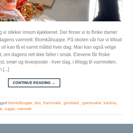
vi stikker innom kjøkkenet. Der finner vi to flinke damer
 dagens varmrett: Blomkålsuppe. På skolen vår har vi tilbud
 vil kan få et varmt måltid hver dag. Man kan også velge
t, om dagens rett ikke faller i smak. Elevene får friske
t, smør og leverpostei - hver dag, i tillegg til varmretten.
[...]
CONTINUE READING
→
gged
blomkålsuppe
,
dori
,
framsnakk
,
grovbrød.
,
grønnsaker
,
kantina
,
at
,
suppe
,
varmrett