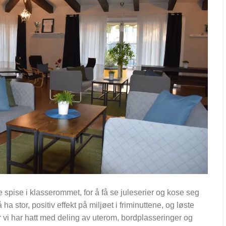
e spise i klasserommet, for å få se juleserier og kose seg
a stor, positiv effekt på miljøet i friminuttene, og løste
r vi har hatt med deling av uterom, bordplasseringer og