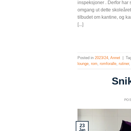
inspeksjoner . Derfor har 
omgang ut dette skoleåret
tilbudet om kantine, og k
[...]
Posted in
2023/24
,
Annet
|
Ta
lounge
,
rom
,
romforalle
,
rutiner
Snik
PO
23
Jan