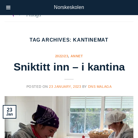
Skip
Norskeskolen
to
content
TAG ARCHIVES:
KANTINEMAT
2022/23
,
ANNET
Sniktitt inn – i kantina
POSTED ON
23 JANUARY, 2023
BY
DNS MALAGA
23
Jan