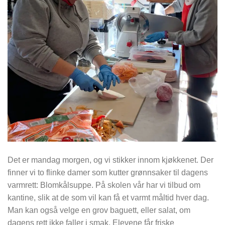
Det er mandag morgen, og vi stikker innom kjøkkenet. Der
finner vi to flinke damer som kutter grønnsaker til dagens
varmrett: Blomkålsuppe. På skolen vår har vi tilbud om
kantine, slik at de som vil kan få et varmt måltid hver dag.
Man kan også velge en grov baguett, eller salat, om
dagens rett ikke faller i smak. Elevene får friske