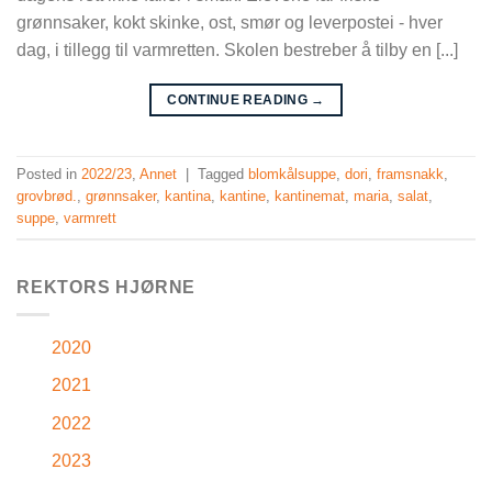
grønnsaker, kokt skinke, ost, smør og leverpostei - hver
dag, i tillegg til varmretten. Skolen bestreber å tilby en [...]
CONTINUE READING
→
Posted in
2022/23
,
Annet
|
Tagged
blomkålsuppe
,
dori
,
framsnakk
,
grovbrød.
,
grønnsaker
,
kantina
,
kantine
,
kantinemat
,
maria
,
salat
,
suppe
,
varmrett
REKTORS HJØRNE
2020
2021
2022
2023