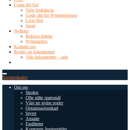
Costa del Sol
Velg Andalucia
Gode råd for flytteprosessen
Livet Her
Sport
Nyheter
Rektors hjørne
Nyhetsarkiv
Kontakt oss
Regler og dokumenter
Alle dokumenter – side
TEL: 0034 952 577 380
post@dnsmalaga.com
Norskeskolen
Om oss
Skolen
Ofte stilte spørsmål
Våre tre gylne regler
Organisasjonskart
Styret
Ansatte
Fasiliteter
Kontorets åpningstider