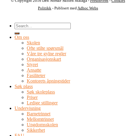
© Copyright 2016 Den Norske Skolen Malaga -
Personvern
-
Cookies
Politikk
- Publisert med
Adhoc Webs
Om oss
Skolen
Ofte stilte spørsmål
Våre tre gylne regler
Organisasjonskart
Styret
Ansatte
Fasiliteter
Kontorets åpningstider
Søk plass
Søk skoleplass
Priser
Ledige stillinger
Undervisning
Barnetrinnet
Mellomtrinnet
Ungdomsskolen
Sikkerhet
FAU