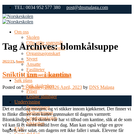
Skip
TEL: 0034 952 577 380
post@dnsmalaga.com
to
content
Om oss
Skolen
Ofte stilte spørsmål
Tag Archives:
blomkålsuppe
Våre tre gylne regler
Organisasjonskart
Styret
2022/23
,
Annet
Ansatte
Fasiliteter
Sniktitt inn – i kantina
Kontorets åpningstider
Søk plass
Søk skoleplass
Posted on
23 January, 2023
26 April, 2023
by
DNS Malaga
Priser
Ledige stillinger
23
Undervisning
Jan
Barnetrinnet
Det er mandag morgen, og vi stikker innom kjøkkenet. Der finner vi
Mellomtrinnet
to flinke damer som kutter grønnsaker til dagens varmrett:
Ungdomsskolen
Blomkålsuppe. På skolen vår har vi tilbud om kantine, slik at de som
Sikkerhet
vil kan få et varmt måltid hver dag. Man kan også velge en grov
FAU
baguett, eller salat, om dagens rett ikke faller i smak. Elevene får