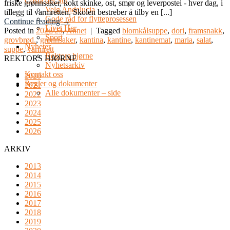
Costa del Sol
friske grønnsaker, kokt skinke, ost, smør og leverpostei - hver dag, i
Velg Andalucia
tillegg til varmretten. Skolen bestreber å tilby en [...]
Gode råd for flytteprosessen
Continue reading
→
Livet Her
Posted in
2022/23
,
Annet
|
Tagged
blomkålsuppe
,
dori
,
framsnakk
,
Sport
grovbrød.
,
grønnsaker
,
kantina
,
kantine
,
kantinemat
,
maria
,
salat
,
Nyheter
suppe
,
varmrett
Rektors hjørne
REKTORS HJØRNE
Nyhetsarkiv
Kontakt oss
2020
Regler og dokumenter
2021
Alle dokumenter – side
2022
2023
2024
2025
2026
ARKIV
2013
2014
2015
2016
2017
2018
2019