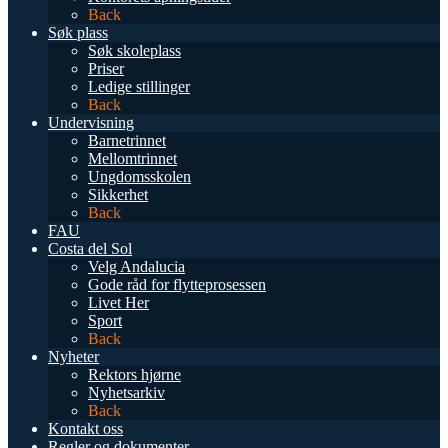
Back
Søk plass
Søk skoleplass
Priser
Ledige stillinger
Back
Undervisning
Barnetrinnet
Mellomtrinnet
Ungdomsskolen
Sikkerhet
Back
FAU
Costa del Sol
Velg Andalucia
Gode råd for flytteprosessen
Livet Her
Sport
Back
Nyheter
Rektors hjørne
Nyhetsarkiv
Back
Kontakt oss
Regler og dokumenter